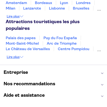
Amsterdam
Bordeaux
Lyon
Londres
Milan
Lanzarote
Lisbonne
Bruxelles
Prague
Nice
Marrakech
Budapest
Lire plus
Dubai
Copenhague
Minorque
Montpellier
Attractions touristiques les plus
populaires
Palais des papes
Puy du Fou España
Mont-Saint-Michel
Arc de Triomphe
Le Château de Versailles
Centre Pompidou
Palais des Doges
Tour Eiffel
Colisée
Lire plus
La Chapelle Sixtine
Musée du Louvre
La Sagrada Familia
Musée d'Orsay
Statue de la Liberté
Tour de Pise
Entreprise
Cathédrale Notre Dame
Montmartre
Giverny
Opéra Garnier
Alhambra
Nos recommandations
Aide et assistance