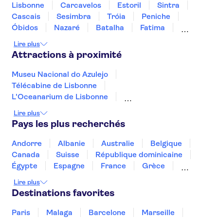
Lisbonne
Carcavelos
Estoril
Sintra
Cascais
Sesimbra
Tróia
Peniche
Óbidos
Nazaré
Batalha
Fatima
Évora
Monsaraz
Carrapateira
Lire plus
Attractions à proximité
Museu Nacional do Azulejo
Télécabine de Lisbonne
L'Oceanarium de Lisbonne
Stade Sport Lisboa e Benfica (Estádio da Luz)
Lire plus
Monastère des Hiéronymites
Pays les plus recherchés
Place du Commerce
Musée national des carrosses
Andorre
Albanie
Australie
Belgique
Arc de triomphe de la rue Augusta
Canada
Suisse
République dominicaine
Calouste Gulbenkian Museum
Égypte
Espagne
France
Grèce
Zoo de Lisbonne
Spectacles de fado
Croatie
Irlande
Islande
Italie
Lire plus
Peneda-Geres National Park
Tour de Belém
Maroc
Malaisie
Thaïlande
Tunisie
Destinations favorites
Ria Formosa
WOW Porto
Turquie
Paris
Malaga
Barcelone
Marseille