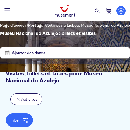
Page d’accueil
/
Portugal
/
Activités à Lisboa
/
Museu Nacional do Azulejo
Museu Nacional do Azulejo : billets et visites
Supprimer
Afficher
les
1
filtres
résultats
Ajouter des dates
Visites, billets et tours pour Museu
Filtres
Prix par adulte
Nacional do Azulejo
Prise en charge à l'hôtel
Options de billets
Visite audioguide
Catégories
Min
€
Max
€
Activités
Bon numérique
Activités
NO-PICKUP
Langue
Annulation gratuite
Allemand
Activités urbaines
Confirmation instantanée
Anglais
Filter
Arrêts multiples
Espagnol