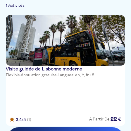
Français
1 Activités
Italien
Japonais
Néerlandais
Portugais
Russe
Suédois
Visite guidée de Lisbonne moderne
Flexible
·
Annulation gratuite
·
Langues: en, it, fr +8
22
€
À Partir De:
3,4
/5
(1)