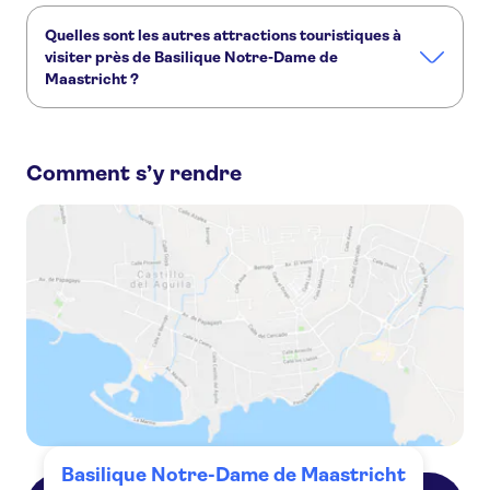
Quelles sont les autres attractions touristiques à
visiter près de Basilique Notre-Dame de
Maastricht ?
Voici d'autres sites touristiques à ne pas manquer à
Basilique Notre-Dame de Maastricht :
Comment s’y rendre
Pont Saint-Servais
Château de Neercanne
Basilique Saint-Servais
Vrijthof
Basilique Notre-Dame de Maastricht