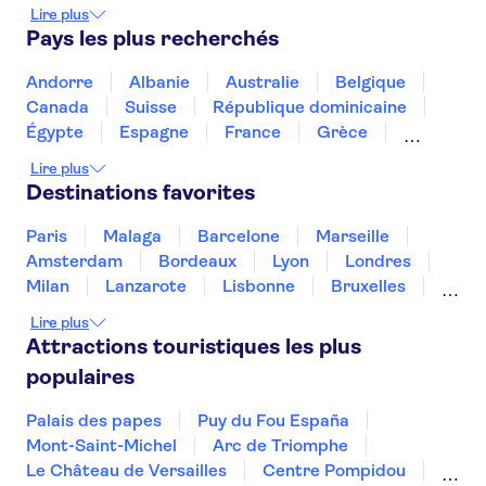
Musée Van Gogh
Museumplein
Lire plus
Le zoo Artis
Pays les plus recherchés
Croisière sur les canaux d’Amsterdam
Mauritshuis
Vermeer aux Pays-Bas
Andorre
Albanie
Australie
Belgique
Musée de la maison de Rembrandt
Canada
Suisse
République dominicaine
Le musée maritime national
Micropia
Égypte
Espagne
France
Grèce
The Upside Down
Croatie
Irlande
Islande
Italie
Lire plus
Maroc
Malaisie
Thaïlande
Tunisie
Destinations favorites
Turquie
Paris
Malaga
Barcelone
Marseille
Amsterdam
Bordeaux
Lyon
Londres
Milan
Lanzarote
Lisbonne
Bruxelles
Prague
Nice
Marrakech
Budapest
Lire plus
Dubai
Copenhague
Minorque
Montpellier
Attractions touristiques les plus
populaires
Palais des papes
Puy du Fou España
Mont-Saint-Michel
Arc de Triomphe
Le Château de Versailles
Centre Pompidou