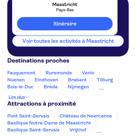
Maastricht
Pays-Bas
Maastricht
Pays-Bas
Itinéraire
Voir toutes les activités à Maastricht
Destinations proches
Fauquemont
Ruremonde
Venlo
Nuenen
Eindhoven
Brabant
Tilburg
Bois-le-Duc
Bréda
Nijmegen
Rosendael
Arnhem
Dordrecht
Terneuse
Lire plus
Attractions à proximité
Pont Saint-Servais
Château de Neercanne
Basilique Notre-Dame de Maastricht
Basilique Saint-Servais
Vrijthof