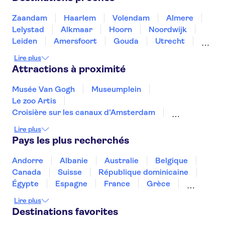
Zaandam
Haarlem
Volendam
Almere
Lelystad
Alkmaar
Hoorn
Noordwijk
Leiden
Amersfoort
Gouda
Utrecht
Enkhuizen
Schagen
Lire plus
Attractions à proximité
Musée Van Gogh
Museumplein
Le zoo Artis
Croisière sur les canaux d’Amsterdam
Vermeer aux Pays-Bas
Lire plus
Musée de la maison de Rembrandt
Pays les plus recherchés
Mauritshuis
Le musée maritime national
Micropia
The Upside Down
Our House
Andorre
Albanie
Australie
Belgique
AMAZE
Remastered
Keukenhof
Canada
Suisse
République dominicaine
Musée STRAAT
Égypte
Espagne
France
Grèce
Croatie
Irlande
Islande
Italie
Lire plus
Maroc
Malaisie
Thaïlande
Tunisie
Destinations favorites
Turquie