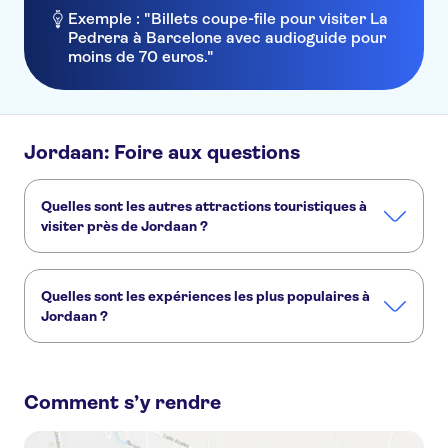
Exemple : "Billets coupe-file pour visiter La
Pedrera à Barcelone avec audioguide pour
moins de 70 euros."
Jordaan: Foire aux questions
Quelles sont les autres attractions touristiques à
visiter près de Jordaan ?
Voici d'autres sites touristiques à ne pas manquer à
Jordaan :
Quelles sont les expériences les plus populaires à
Musée Van Gogh
Museumplein
Le zoo Artis
Jordaan ?
Croisière sur les canaux d’Amsterdam
Vermeer aux Pays-Bas
Musée de la maison de Rembrandt
Voici les activités les plus recherchées à Jordaan :
Carte Amsterdam City Card donnant accès à 50 sites, au Rijksmuseum et aux transports en commun
Comment s’y rendre
Visite à vélo de deux heures et demie à Amsterdam
Visites autonomes illimitées à Amsterdam
Promenade découverte autoguidée dans le Jordaan Nieghborhood d'Amsterdam