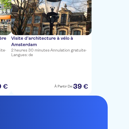
ière
Visite d'architecture à vélo à
Amsterdam
ite
·
2 heures 30 minutes
·
Annulation gratuite
·
Langues: de
0
39
€
€
À Partir De: