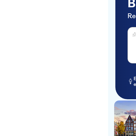
B
Re
Dema
E
e