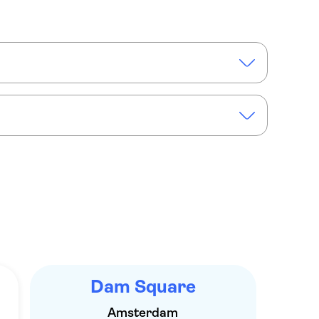
embrandt
msterdam
ioguide d'Amsterdam avec l'application TravelMate
Dam Square
Amsterdam