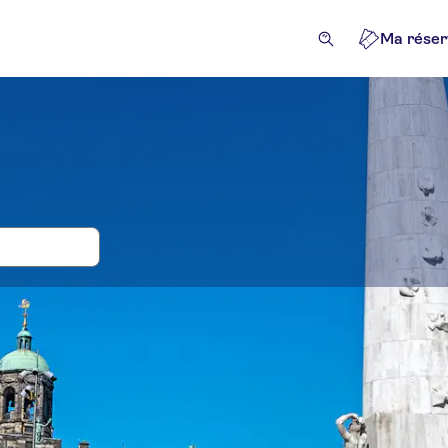
Ma réser
s, billets et tours pour Dam Square
ivités
Excursions à la journée
Attractions et visites gu