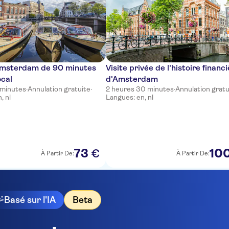
'Amsterdam de 90 minutes
Visite privée de l'histoire financ
ocal
d'Amsterdam
 minutes
·
Annulation gratuite
·
2 heures 30 minutes
·
Annulation gratu
, nl
Langues: en, nl
73
10
€
À Partir De:
À Partir De:
Basé sur l'IA
Beta