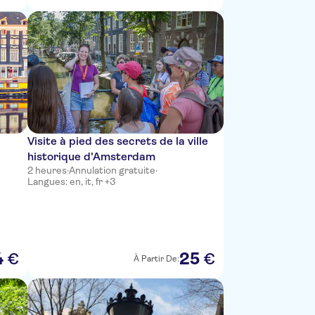
Visite à pied des secrets de la ville
historique d'Amsterdam
2 heures
·
Annulation gratuite
·
Langues: en, it, fr +3
4
25
€
€
À Partir De: