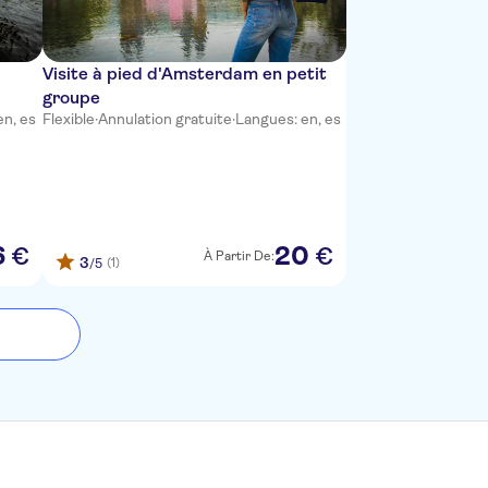
Visite à pied d'Amsterdam en petit
groupe
en, es
Flexible
·
Annulation gratuite
·
Langues: en, es
6
20
€
€
À Partir De:
3
(1)
/5