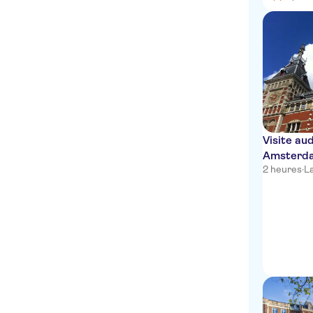
Visite au
Amsterdam
2 heures
·
L