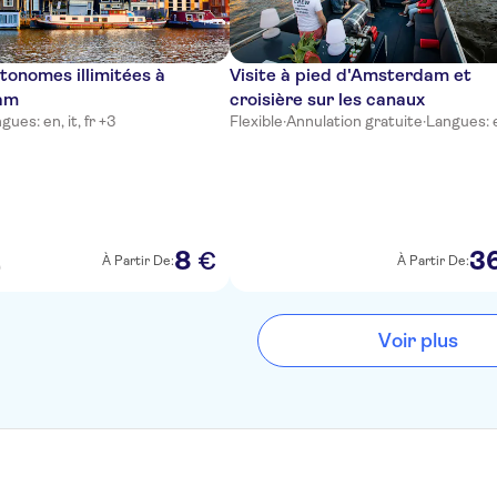
utonomes illimitées à
Visite à pied d'Amsterdam et
am
croisière sur les canaux
gues: en, it, fr +3
Flexible
·
Annulation gratuite
·
Langues: 
8
3
€
À Partir De:
À Partir De:
)
Voir plus