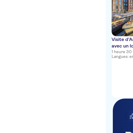
Visite d
avec un l
1 heure 30
Langues: en