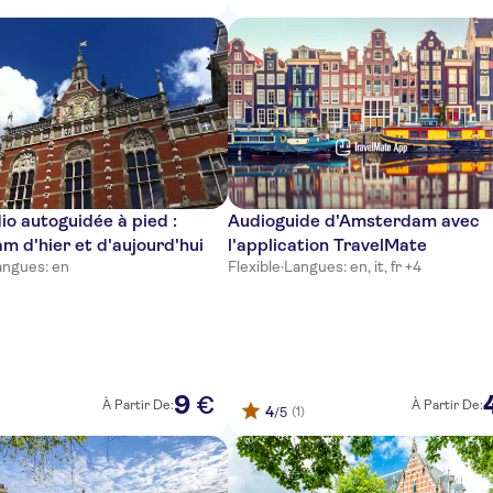
dio autoguidée à pied :
Audioguide d'Amsterdam avec
 d'hier et d'aujourd'hui
l'application TravelMate
angues: en
Flexible
·
Langues: en, it, fr +4
9
€
À Partir De:
À Partir De:
4
(1)
/5