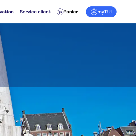
myTUI
vation
Service client
Panier
idées
Transferts