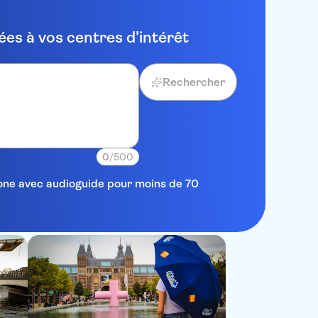
es à vos centres d'intérêt
Rechercher
0
/500
elone avec audioguide pour moins de 70