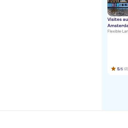
Visites a
Amsterd
Flexible
·
Lan
5
(2
/5