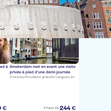
Trier par :
ied à
Amsterdam met en avant une visite
privée à pied d'une demi-journée
3 heures
·
Annulation gratuite
·
Langues: en
0
244
€
€
À Partir De: