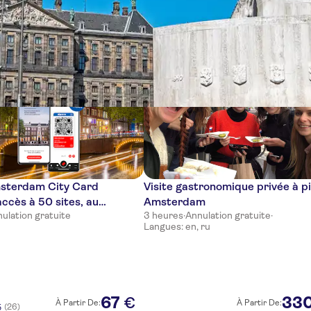
s
sterdam City Card
Visite gastronomique privée à p
ccès à 50 sites, au
Amsterdam
ulation gratuite
3 heures
·
Annulation gratuite
·
eum et aux transports en
Langues: en, ru
67
33
€
À Partir De:
À Partir De:
(26)
5