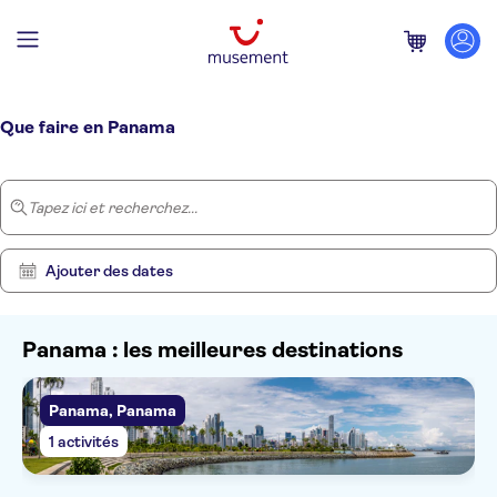
Page d’accueil
/
Panama
Que faire en Panama
Tapez ici et recherchez...
Ajouter des dates
Panama : les meilleures destinations
Panama, Panama
Supprimer
Afficher
les
1
1 activités
filtres
résultats