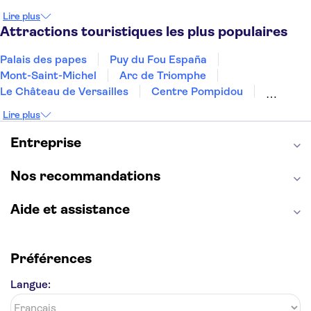
Prague
Nice
Budapest
Marrakech
Lire plus
Dubai
Minorque
Copenhague
Montpellier
Attractions touristiques les plus populaires
Palais des papes
Puy du Fou España
Mont-Saint-Michel
Arc de Triomphe
Le Château de Versailles
Centre Pompidou
Palais des Doges
Tour Eiffel
Colisée
Lire plus
La Chapelle Sixtine
Musée du Louvre
La Sagrada Familia
Musée d'Orsay
Entreprise
Statue de la Liberté
Tour de Pise
Cathédrale Notre Dame
Montmartre
Giverny
Nos recommandations
Opéra Garnier
Alhambra
Aide et assistance
Préférences
Langue: