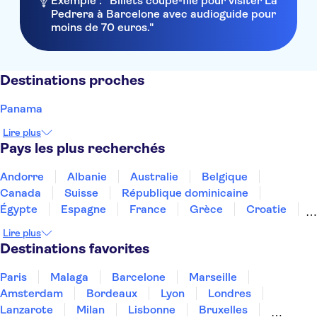
Exemple : "Billets coupe-file pour visiter La
Pedrera à Barcelone avec audioguide pour
moins de 70 euros."
Destinations proches
Panama
Lire plus
Pays les plus recherchés
Andorre
Albanie
Australie
Belgique
Canada
Suisse
République dominicaine
Égypte
Espagne
France
Grèce
Croatie
Irlande
Islande
Italie
Maroc
Malaisie
Lire plus
Thaïlande
Tunisie
Turquie
Destinations favorites
Paris
Malaga
Barcelone
Marseille
Amsterdam
Bordeaux
Lyon
Londres
Lanzarote
Milan
Lisbonne
Bruxelles