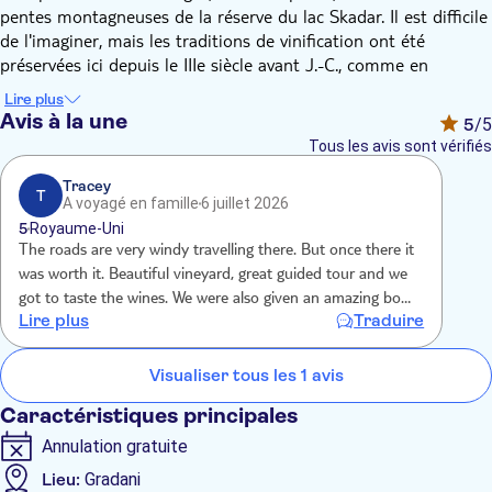
pentes montagneuses de la réserve du lac Skadar. Il est difficile
de l'imaginer, mais les traditions de vinification ont été
préservées ici depuis le IIIe siècle avant J.-C., comme en
témoignent les amphores et les cruches trouvées lors de
Lire plus
fouilles archéologiques.
Avis à la une
5
/5
Au cours de la visite, vous apprendrez l'histoire de la viticulture
Tous les avis sont vérifiés
monténégrine, vous dégusterez les meilleurs vins issus des
cépages autochtones du Monténégro et vous admirerez les
Tracey
T
A voyagé en famille
6 juillet 2026
magnifiques paysages. L'excursion comprend des visites
5
Royaume-Uni
touristiques et des visites guidées : Les vignobles de Lipovac
The roads are very windy travelling there. But once there it
avec des cépages autochtones, le hall technologique avec des
was worth it. Beautiful vineyard, great guided tour and we
lignes d'embouteillage professionnelles de haute technologie,
got to taste the wines. We were also given an amazing board
une cave 100% artisanale de 60 mètres de long avec de
Lire plus
Traduire
of meat, cheese, nuts, olives and dried fruit.
nombreuses barriques et bouteilles, des qvevri géorgiens en
argile ancienne et des amphores italiennes en terre cuite.
Visualiser tous les 1 avis
Enfin, vous profiterez d'une dégustation de 4 vins accompagnés
de snacks exclusivement créés pour la dégustation : Lipovac
Caractéristiques principales
Idea - vin blanc barriqué Chardonnay, Lipovac Harmonia - le
Annulation gratuite
seul et unique vin rosé produit à partir de raisins Vranac,
Lipovac Concept - vin rouge sec de couleur rouge rubis,
Lieu:
Gradani