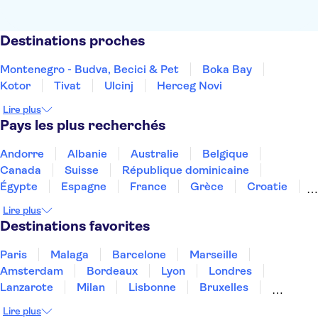
Destinations proches
Montenegro - Budva, Becici & Pet
Boka Bay
Kotor
Tivat
Ulcinj
Herceg Novi
Lire plus
Pays les plus recherchés
Andorre
Albanie
Australie
Belgique
Canada
Suisse
République dominicaine
Égypte
Espagne
France
Grèce
Croatie
Irlande
Islande
Italie
Maroc
Malaisie
Lire plus
Thaïlande
Tunisie
Turquie
Destinations favorites
Paris
Malaga
Barcelone
Marseille
Amsterdam
Bordeaux
Lyon
Londres
Lanzarote
Milan
Lisbonne
Bruxelles
Prague
Nice
Budapest
Marrakech
Lire plus