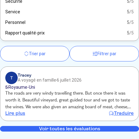
Sécurité
5
/5
Service
5
/5
Personnel
5
/5
Rapport qualité-prix
5
/5
Trier par
Filtrer par
Tracey
T
A voyagé en famille
6 juillet 2026
5
Royaume-Uni
The roads are very windy travelling there. But once there it was
worth it. Beautiful vineyard, great guided tour and we got to taste
the wines. We were also given an amazing board of meat, cheese,
Lire plus
Traduire
nuts, olives and dried fruit.
Voir toutes les évaluations