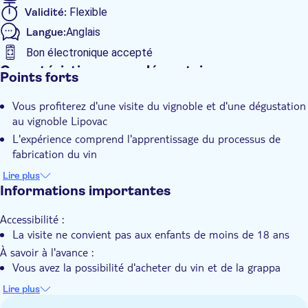
Lipovac Model - vin rouge sec de classe premium, et une
Validité:
Flexible
sélection de charcuterie : prosciutto, fromage monténégrin et
Langue:
Anglais
olives.
Bon électronique accepté
Caractéristiques supplémentaires
Points forts
Confirmation instantanée
Vous profiterez d'une visite du vignoble et d'une dégustation
Entrée incluse
au vignoble Lipovac
Visite guidée
L'expérience comprend l'apprentissage du processus de
Touche locale
fabrication du vin
Jour de pluie
La visite permet de découvrir des méthodes de vinification
Lire plus
Groupe réduit
uniques avec des qvevri géorgiens et des amphores
Informations importantes
italiennes.
Guide expert
Accessibilité :
Bon numérique
La visite ne convient pas aux enfants de moins de 18 ans
Accessible aux fauteuils roulants
À savoir à l'avance :
Vous avez la possibilité d'acheter du vin et de la grappa
directement à la cave.
Lire plus