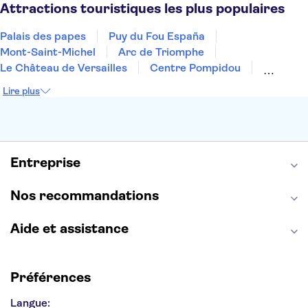
Dubai
Minorque
Copenhague
Montpellier
Attractions touristiques les plus populaires
Palais des papes
Puy du Fou España
Mont-Saint-Michel
Arc de Triomphe
Le Château de Versailles
Centre Pompidou
Palais des Doges
Tour Eiffel
Colisée
Lire plus
La Chapelle Sixtine
Musée du Louvre
La Sagrada Familia
Musée d'Orsay
Statue de la Liberté
Tour de Pise
Cathédrale Notre Dame
Montmartre
Giverny
Entreprise
Opéra Garnier
Alhambra
Nos recommandations
Aide et assistance
Préférences
Langue: