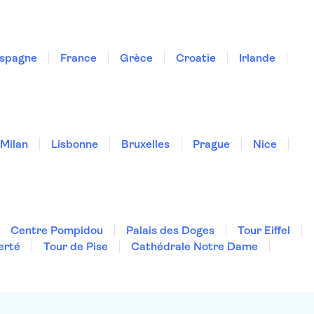
spagne
France
Grèce
Croatie
Irlande
Milan
Lisbonne
Bruxelles
Prague
Nice
Centre Pompidou
Palais des Doges
Tour Eiffel
erté
Tour de Pise
Cathédrale Notre Dame