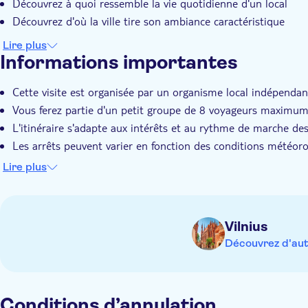
Découvrez à quoi ressemble la vie quotidienne d'un local
Découvrez d'où la ville tire son ambiance caractéristique
Lire plus
Informations importantes
Cette visite est organisée par un organisme local indépendan
Vous ferez partie d'un petit groupe de 8 voyageurs maximu
L'itinéraire s'adapte aux intérêts et au rythme de marche de
Les arrêts peuvent varier en fonction des conditions météor
Billets d'entrée pour les transports, les musées et les monu
Lire plus
Vilnius
Découvrez d'aut
Conditions d’annulation