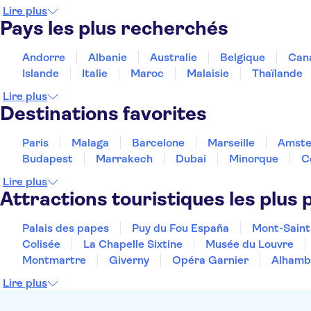
Lire plus
Pays les plus recherchés
Andorre
Albanie
Australie
Belgique
Can
Islande
Italie
Maroc
Malaisie
Thaïlande
Lire plus
Destinations favorites
Paris
Malaga
Barcelone
Marseille
Amst
Budapest
Marrakech
Dubai
Minorque
C
Lire plus
Attractions touristiques les plus 
Palais des papes
Puy du Fou España
Mont-Saint
Colisée
La Chapelle Sixtine
Musée du Louvre
Montmartre
Giverny
Opéra Garnier
Alhamb
Lire plus