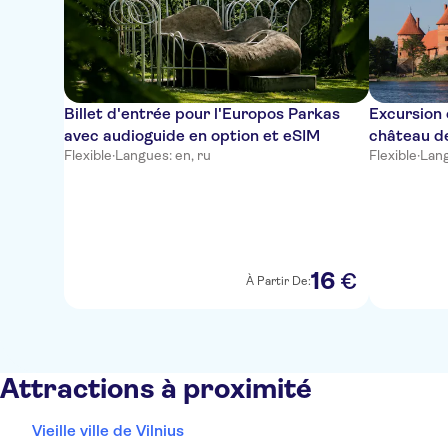
Billet d'entrée pour l'Europos Parkas
Excursion 
avec audioguide en option et eSIM
château de
Flexible
·
Langues: en, ru
Flexible
·
Lang
Vilnius av
16
€
À Partir De:
Attractions à proximité
Vieille ville de Vilnius