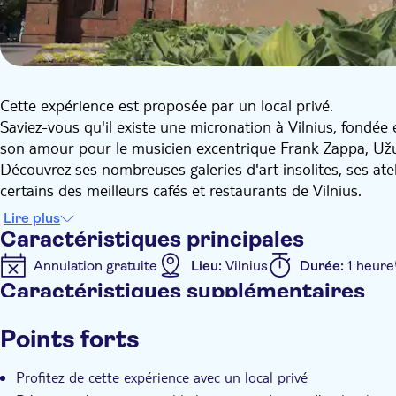
Cette expérience est proposée par un local privé.
Saviez-vous qu'il existe une micronation à Vilnius, fondée
son amour pour le musicien excentrique Frank Zappa, Užup
Découvrez ses nombreuses galeries d'art insolites, ses ateli
certains des meilleurs cafés et restaurants de Vilnius.
Au cours de notre visite, votre guide local vous fera découv
Lire plus
sa constitution, son ange, sa sirène, ses œuvres d'art les 
Caractéristiques principales
charmants quartiers riverains et bien plus encore. En prime
Annulation gratuite
Lieu:
Vilnius
Durée:
1 heure
récemment restauré, l'un des plus anciens d'Europe de l'E
Caractéristiques supplémentaires
saison.
Confirmation instantanée
Revendeur officiel
Vi
Points forts
Bon numérique
Visite en petit groupe
Animaux
Profitez de cette expérience avec un local privé