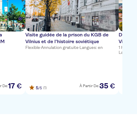
a
Visite guidée de la prison du KGB de
Découvr
IM
Vilnius et de l'histoire soviétique
Vilnius 
Flexible
·
Annulation gratuite
·
Langues: en
1 heure 
Langues:
17
35
€
€
r De:
À Partir De:
5
(1)
/5