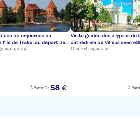
d'une demi-journée au
Visite guidée des cryptes de l
 l'île de Trakai au départ de
cathédrale de Vilnius avec eS
ues: en, de, pl
1 heure
·
Langues: en
ec eSIM
58
€
À Partir De:
À Parti