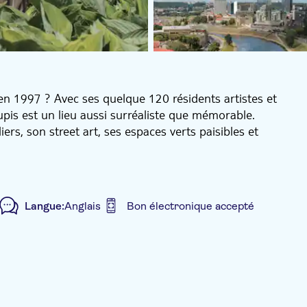
 en 1997 ? Avec ses quelque 120 résidents artistes et
is est un lieu aussi surréaliste que mémorable.
ers, son street art, ses espaces verts paisibles et
rir le meilleur de la république alternative d'Užupis :
plus originales, ses charmantes petites boutiques, ses
, vous visiterez le cimetière des Bernardins,
Langue:
Anglais
Bon électronique accepté
st, un lieu absolument magnifique à visiter en toute
site guidée
Touche locale
Groupe réduit
 acceptés