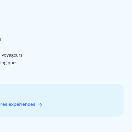
t
m
s voyageurs
ologiques
ments exclus
res expériences