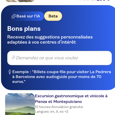
Basé sur l'IA
Beta
Bons plans
Recevez des suggestions personnalisées
adaptées à vos centres d'intérêt
Demandez ce que vous voulez
Exemple : "Billets coupe-file pour visiter La Pedrera
à Barcelone avec audioguide pour moins de 70
euros."
Excursion gastronomique et vinicole à
Pienza et Montepulciano
12 heures
·
Annulation gratuite
·
Langues: en, it, es +2