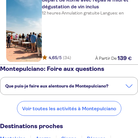
dégustation de vin inclus
12 heures
·
Annulation gratuite
·
Langues: en
4,65
/5
(34)
139
€
À Partir De:
Montepulciano: Foire aux questions
Que puis-je faire aux alentours de Montepulciano?
Voici quelques-uns de nos endroits préférés à visiter près de
Montepulciano:
Voir toutes les activités à Montepulciano
Montalcino
Arezzo
Sienne
Pérouse
Orvieto
Destinations proches