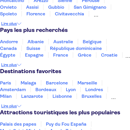
Montalcino
Arezzo
Sienne
Pérouse
Orvieto
Assisi
Gubbio
San Gimignano
Spoleto
Florence
Civitavecchia
Montecatini Terme
Rimini
Livourne
Pise
Lire plus
Pays les plus recherchés
Andorre
Albanie
Australie
Belgique
Canada
Suisse
République dominicaine
Égypte
Espagne
France
Grèce
Croatie
Irlande
Islande
Italie
Maroc
Malaisie
Lire plus
Thaïlande
Tunisie
Turquie
Destinations favorites
Paris
Malaga
Barcelone
Marseille
Amsterdam
Bordeaux
Lyon
Londres
Milan
Lanzarote
Lisbonne
Bruxelles
Prague
Nice
Marrakech
Budapest
Lire plus
Dubai
Copenhague
Minorque
Montpellier
Attractions touristiques les plus populaires
Palais des papes
Puy du Fou España