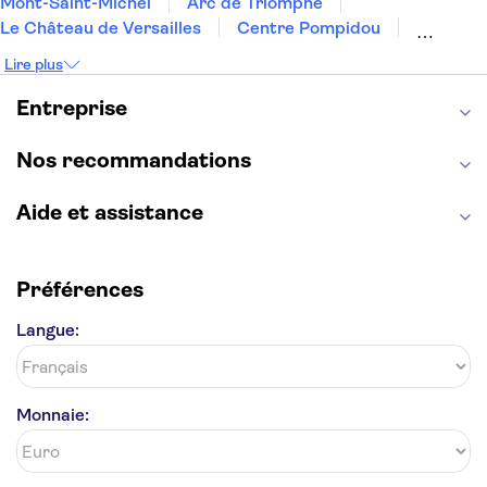
Mont-Saint-Michel
Arc de Triomphe
Le Château de Versailles
Centre Pompidou
Palais des Doges
Tour Eiffel
Colisée
Lire plus
La Chapelle Sixtine
Musée du Louvre
La Sagrada Familia
Musée d'Orsay
Entreprise
Statue de la Liberté
Tour de Pise
Cathédrale Notre Dame
Montmartre
Giverny
Nos recommandations
Opéra Garnier
Alhambra
Aide et assistance
Préférences
Langue:
Monnaie: