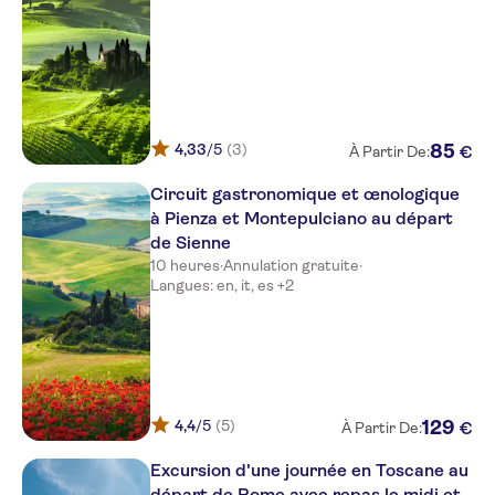
4,33
/5
(3)
85
€
À Partir De:
Circuit gastronomique et œnologique
à Pienza et Montepulciano au départ
de Sienne
10 heures
·
Annulation gratuite
·
Langues: en, it, es +2
4,4
/5
(5)
129
€
À Partir De:
Excursion d'une journée en Toscane au
départ de Rome avec repas le midi et