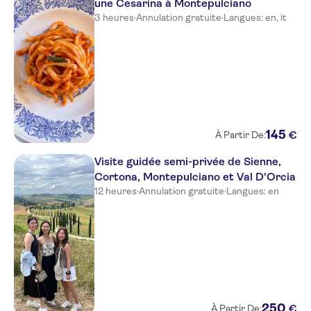
une Cesarina à Montepulciano
3 heures
·
Annulation gratuite
·
Langues: en, it
145
€
À Partir De:
Visite guidée semi-privée de Sienne,
Cortona, Montepulciano et Val D'Orcia
12 heures
·
Annulation gratuite
·
Langues: en
250
€
À Partir De: