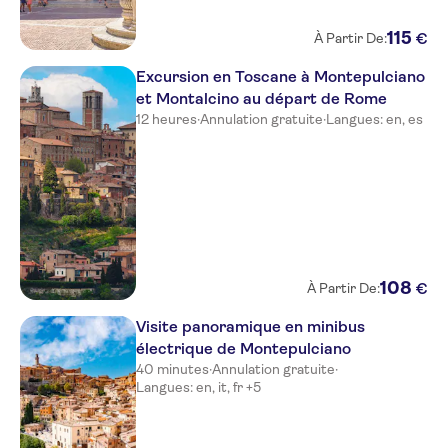
115
€
À Partir De:
Excursion en Toscane à Montepulciano
et Montalcino au départ de Rome
12 heures
·
Annulation gratuite
·
Langues: en, es
108
€
À Partir De:
Visite panoramique en minibus
électrique de Montepulciano
40 minutes
·
Annulation gratuite
·
Langues: en, it, fr +5