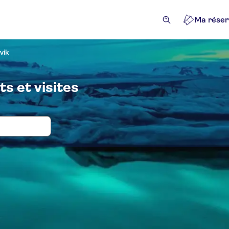
Ma réser
vik
ts et visites
s, billets et tours pour Excursions de
ivités
Excursions à la journée
Attractions et visites gu