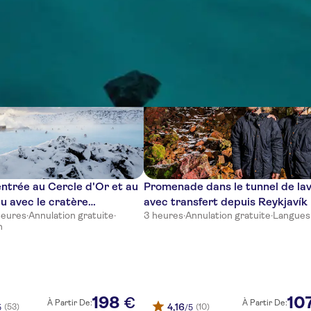
s
'entrée au Cercle d'Or et au
Promenade dans le tunnel de la
u avec le cratère
avec transfert depuis Reykjavík
heures
·
Annulation gratuite
·
3 heures
·
Annulation gratuite
·
Langues
e de Kerid
n
198
10
€
À Partir De:
À Partir De:
4,16
(53)
(10)
5
/5