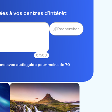
es à vos centres d'intérêt
Rechercher
0
/500
elone avec audioguide pour moins de 70