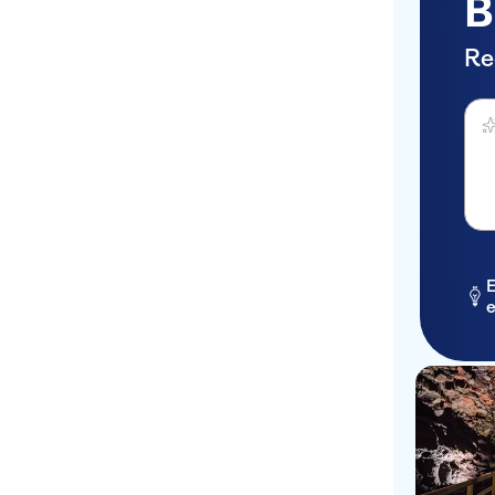
B
Villa Guesthouse, pick up
at Tour Bus Stop 8,
Hallgrímskirkja (Eiríksgata
Re
side)
Dema
Hotel Lotus, Álftamýri 7
Arcturus Guesthouse, pick
up at Tour Bus Stop 4,
Miðbakki (Parking lot by
Geirsgata)
Guesthouse Turninn, pick
up at Tour Bus Stop 8,
Hallgrímskirkja (Eiríksgata
E
side)
e
Farfuglaheimilið -
Sundlaugavegur 34
The Flying Viking, pick up at
Tour Bus Stop 2, Tjörnin -
The Pond (in front of
Mæðragarðurinn)