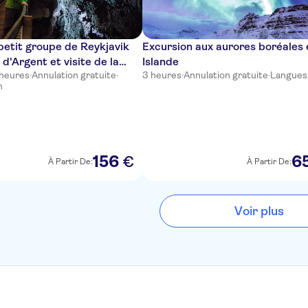
 petit groupe de Reykjavik
Excursion aux aurores boréales 
 d'Argent et visite de la
Islande
 heures
·
Annulation gratuite
·
3 heures
·
Annulation gratuite
·
Langues
 lave de Vidgelmir
n
156
6
€
À Partir De:
À Partir De:
Voir plus