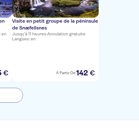
en
Visite en petit groupe de la péninsule
de Snæfellsnes
: en
Jusqu'à 11 heures
·
Annulation gratuite
·
Langues: en
5
142
€
€
À Partir De: