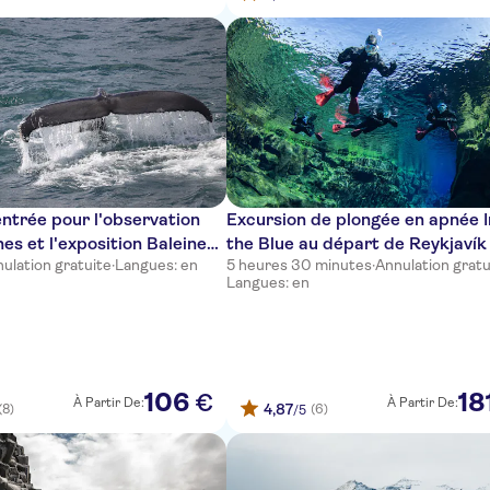
'entrée pour l'observation
Excursion de plongée en apnée 
nes et l'exposition Baleines
the Blue au départ de Reykjavík
ulation gratuite
·
Langues: en
5 heures 30 minutes
·
Annulation gratu
Langues: en
106
18
€
À Partir De:
À Partir De:
4,87
(8)
(6)
/5