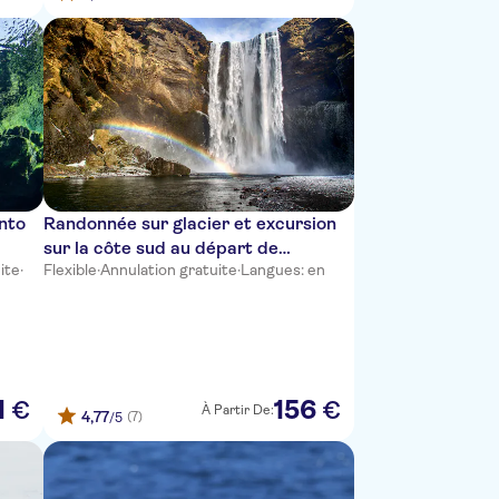
Into
Randonnée sur glacier et excursion
sur la côte sud au départ de
ite
·
Flexible
·
Annulation gratuite
·
Langues: en
Reykjavik
1
156
€
€
À Partir De:
4,77
(7)
/5