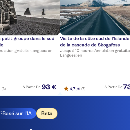
n petit groupe dans le sud
Visite de la côte sud de l'Islande
de
de la cascade de Skogafoss
ulation gratuite
·
Langues: en
Jusqu'à 10 heures
·
Annulation gratuit
Langues: en
93
7
€
À Partir De:
À Partir De:
4,71
(3)
(7)
5
/5
Basé sur l'IA
Beta