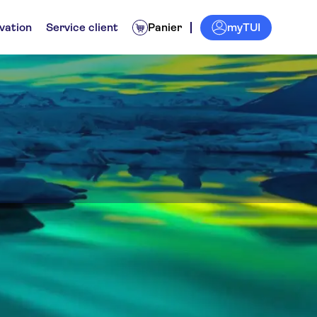
myTUI
vation
Service client
Panier
puis Reykjavik
idées