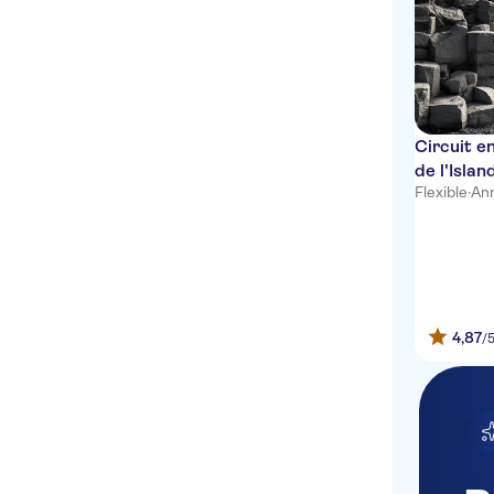
Iceland Parliament Hotel –
Go To: Bus stop 1. Ráðhúsið
- City Hall
Reykjavik Konsulat Hotel
(Hafnarstræti), pick up at
Tour Bus Stop 6,
Circuit e
Safnahúsið - The Culture
de l'Islan
House (corner of
Flexible
·
Ann
Hverfisgata/Ingólfsstræti)
Alfred's Studios - Go
To:Bus Bus stop 14.
Skúlagata
Laekur Hostel,
Laugarnesvegur 74a
4,87
/
Hótel Garður (Gamli
Garður), Hringbraut 29
The Swan House Reykjavík
Apartments -Go To: Bus
stop 14. Skúlagata