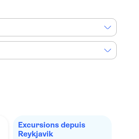
ykjavík
Excursion aux aurores boréales depuis Reykjavik
kjavík
Excursions depuis
Reykjavik