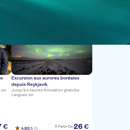
Trier par :
ve
Excursion aux aurores boréales
depuis Reykjavik
: en
Jusqu'à 4 heures
·
Annulation gratuite
·
Langues: en
7
26
€
€
À Partir De:
4,92
(5)
/5