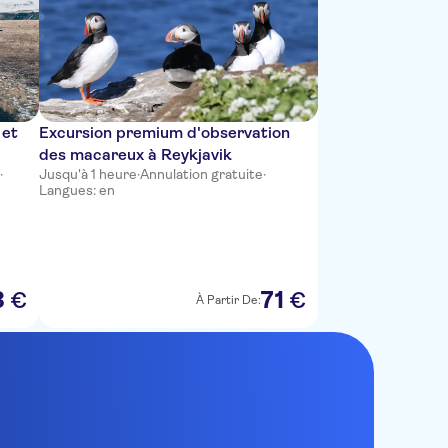
 et
Excursion premium d'observation
des macareux à Reykjavik
e
·
Jusqu'à 1 heure
·
Annulation gratuite
·
Langues: en
3
71
€
€
À Partir De: