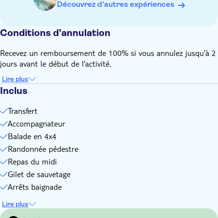
Apportez une serviette de bain
Découvrez d'autres expériences
Apportez des chaussures appropriées
Veuillez noter que tous les horaires sont approximatifs et
Conditions d’annulation
sujets à changement
Recevez un remboursement de 100% si vous annulez jusqu’à 2
jours avant le début de l’activité.
Lire plus
Inclus
Transfert
Accompagnateur
Balade en 4x4
Randonnée pédestre
Repas du midi
Gilet de sauvetage
Arrêts baignade
Lire plus