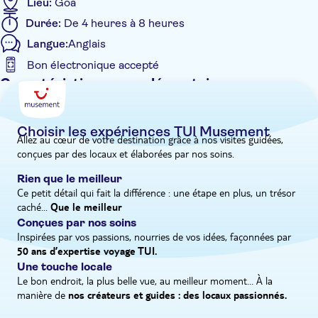
Lieu:
Goa
Après votre découverte de ce lieu emblématique, vous vous
Durée:
De 4 heures à 8 heures
rendrez dans une plantation d'épices voisine pour le déjeuner.
Langue:
Anglais
La cuisine goanaise est réputée pour ses saveurs et l'influence
portugaise lui confère une touche culinaire unique. Une fois le
Bon électronique accepté
repas terminé, vous aurez le temps de vous promener dans la
Caractéristiques supplémentaires
ferme d'épices et d'apprendre tout ce qu'il y a à savoir sur les
Entrée incluse
arômes qu'elle produit et sur la façon dont ils sont utilisés.
Visite guidée
Choisir les expériences TUI Musement
Allez au cœur de votre destination grâce à nos visites guidées,
Confirmation instantanée
conçues par des locaux et élaborées par nos soins.
Repas inclus
Rien que le meilleur
Groupe réduit
Ce petit détail qui fait la différence : une étape en plus, un trésor
caché...
Bon numérique
Que le meilleur
Conçues par nos soins
Pick-up à l'hôtel
Inspirées par vos passions, nourries de vos idées, façonnées par
50 ans d’expertise voyage TUI.
Une touche locale
Le bon endroit, la plus belle vue, au meilleur moment… À la
manière de
nos créateurs et guides : des locaux passionnés.