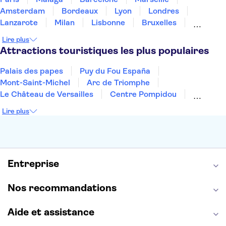
Amsterdam
Bordeaux
Lyon
Londres
Lanzarote
Milan
Lisbonne
Bruxelles
Prague
Nice
Budapest
Marrakech
Lire plus
Dubai
Minorque
Copenhague
Montpellier
Attractions touristiques les plus populaires
Palais des papes
Puy du Fou España
Mont-Saint-Michel
Arc de Triomphe
Le Château de Versailles
Centre Pompidou
Palais des Doges
Tour Eiffel
Colisée
Lire plus
La Chapelle Sixtine
Musée du Louvre
La Sagrada Familia
Musée d'Orsay
Statue de la Liberté
Tour de Pise
Cathédrale Notre Dame
Montmartre
Giverny
Entreprise
Opéra Garnier
Alhambra
Nos recommandations
Aide et assistance