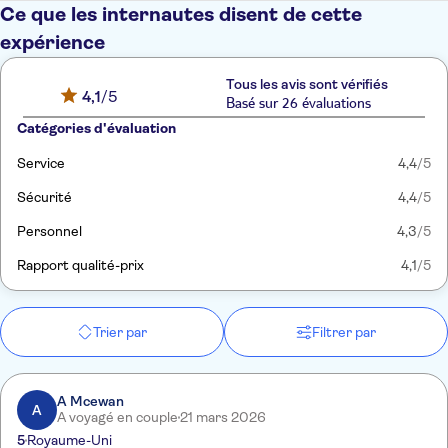
Ce que les internautes disent de cette
expérience
Tous les avis sont vérifiés
4,1
/5
Basé sur 26 évaluations
Catégories d'évaluation
Service
4,4
/5
Sécurité
4,4
/5
Personnel
4,3
/5
Rapport qualité-prix
4,1
/5
Trier par
Filtrer par
A Mcewan
A
A voyagé en couple
21 mars 2026
5
Royaume-Uni