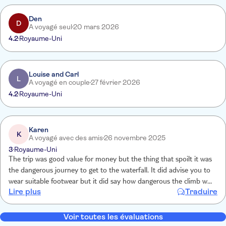
repellent on and beware can still get a few bites Food and feni
Den
tasting good .worth it Yes might cost more but , quality there
D
A voyagé seul
20 mars 2026
4.2
Royaume-Uni
Louise and Carl
L
A voyagé en couple
27 février 2026
4.2
Royaume-Uni
Karen
K
A voyagé avec des amis
26 novembre 2025
3
Royaume-Uni
The trip was good value for money but the thing that spoilt it was
the dangerous journey to get to the waterfall. It did advise you to
wear suitable footwear but it did say how dangerous the climb was.
Lire plus
Traduire
Rocks were wet which made it even more precarious and I felt really
unsafe which made the experience not a pleasant one
Voir toutes les évaluations