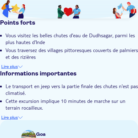
Points forts
Vous visitez les belles chutes d'eau de Dudhsagar, parmi les
plus hautes d'Inde
Vous traversez des villages pittoresques couverts de palmiers
et des rizières
Profitez d'une baignade rafraîchissante sous les chutes d'eau
Lire plus
se jetant sur 300 mètres de haut
Informations importantes
Vous savourez un repas goanais le midi et vous visitez une
Le transport en jeep vers la partie finale des chutes n'est pas
plantation d'épices
climatisé.
La visite est conduite par un guide local expert et
Cette excursion implique 10 minutes de marche sur un
connaisseur de Goa
terrain rocailleux.
Ne convient pas aux femmes enceintes ou aux personnes
Lire plus
souffrant de problèmes de dos
Ne convient pas aux personnes à mobilité réduite
Goa