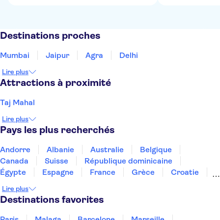
Destinations proches
Mumbai
Jaipur
Agra
Delhi
Lire plus
Attractions à proximité
Taj Mahal
Lire plus
Pays les plus recherchés
Andorre
Albanie
Australie
Belgique
Canada
Suisse
République dominicaine
Égypte
Espagne
France
Grèce
Croatie
Irlande
Islande
Italie
Maroc
Malaisie
Lire plus
Thaïlande
Tunisie
Turquie
Destinations favorites
Paris
Malaga
Barcelone
Marseille