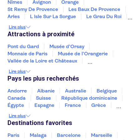
Nîmes
Avignon
Orange
St Remy De Provence
Les Baux De Provence
Arles
L Isle Sur La Sorgue
Le Grau Du Roi
Montpellier
Aix en Provence
Sete
Lire plus
Marseille
Beziers
Le Castellet
Attractions à proximité
Pont du Gard
Musée d'Orsay
Monnaie de Paris
Musée de l'Orangerie
Vallée de la Loire et Châteaux
Palais des papes
Le pont d'Avignon
Lire plus
La Cité du Vin
Château de Chenonceau
Pays les plus recherchés
Le Mucem
Le Panthéon de Paris
Musée Marmottan Monet
La Seine
Andorre
Albanie
Australie
Belgique
Nîmes Amphitheatre
Musée de la Romanité
Canada
Suisse
République dominicaine
Égypte
Espagne
France
Grèce
Croatie
Irlande
Islande
Italie
Lire plus
Maroc
Malaisie
Thaïlande
Tunisie
Destinations favorites
Turquie
Paris
Malaga
Barcelone
Marseille