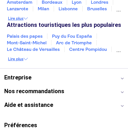
Amsterdam
Bordeaux
Lyon
Londres
Lanzarote
Milan
Lisbonne
Bruxelles
Prague
Nice
Budapest
Marrakech
Lire plus
Dubai
Minorque
Copenhague
Montpellier
Attractions touristiques les plus populaires
Palais des papes
Puy du Fou España
Mont-Saint-Michel
Arc de Triomphe
Le Château de Versailles
Centre Pompidou
Palais des Doges
Tour Eiffel
Colisée
Lire plus
La Chapelle Sixtine
Musée du Louvre
La Sagrada Familia
Musée d'Orsay
Statue de la Liberté
Tour de Pise
Entreprise
Cathédrale Notre Dame
Montmartre
Giverny
Opéra Garnier
Alhambra
Nos recommandations
Aide et assistance
Préférences