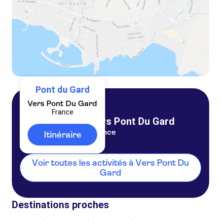
Pont du Gard
Vers Pont Du Gard
France
Vers Pont Du Gard
France
Itinéraire
Voir toutes les activités à Vers Pont Du
Gard
Destinations proches