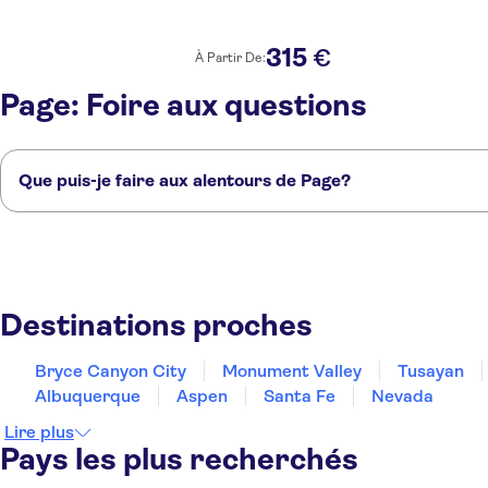
315
€
À Partir De:
Page: Foire aux questions
Que puis-je faire aux alentours de Page?
Voici quelques-uns de nos endroits préférés à visiter près de Page:
Bryce Canyon City
Monument Valley
Tusayan
Cedar City
Flagstaff
Destinations proches
Bryce Canyon City
Monument Valley
Tusayan
Albuquerque
Aspen
Santa Fe
Nevada
Lire plus
Pays les plus recherchés