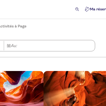
Ma réser
ctivités à Page
Au: