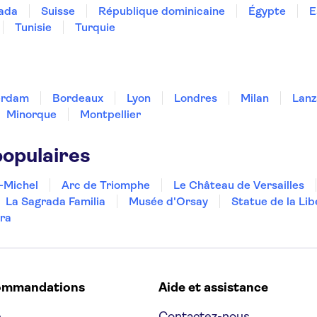
ada
Suisse
République dominicaine
Égypte
E
Tunisie
Turquie
erdam
Bordeaux
Lyon
Londres
Milan
Lanz
Minorque
Montpellier
populaires
-Michel
Arc de Triomphe
Le Château de Versailles
La Sagrada Familia
Musée d'Orsay
Statue de la Lib
ra
ommandations
Aide et assistance
e
Contactez-nous