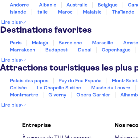
Andorre
Albanie
Australie
Belgique
Can
Islande
Italie
Maroc
Malaisie
Thaïlande
Lire plus
Destinations favorites
Paris
Malaga
Barcelone
Marseille
Amst
Marrakech
Budapest
Dubai
Copenhague
Lire plus
Attractions touristiques les plus 
Palais des papes
Puy du Fou España
Mont-Saint
Colisée
La Chapelle Sixtine
Musée du Louvre
Montmartre
Giverny
Opéra Garnier
Alhamb
Lire plus
Entreprise
Nos rec
À propos de TUI Musement
Majorqu