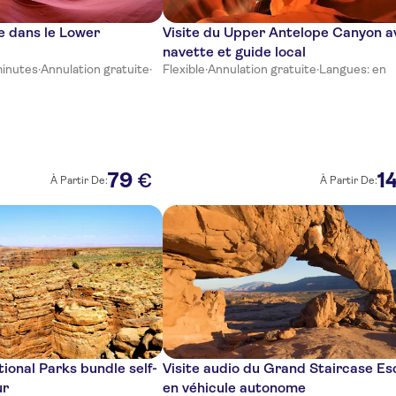
 dans le Lower
Visite du Upper Antelope Canyon a
navette et guide local
minutes
·
Annulation gratuite
·
Flexible
·
Annulation gratuite
·
Langues: en
79
1
€
À Partir De:
À Partir De:
ional Parks bundle self-
Visite audio du Grand Staircase Es
ur
en véhicule autonome