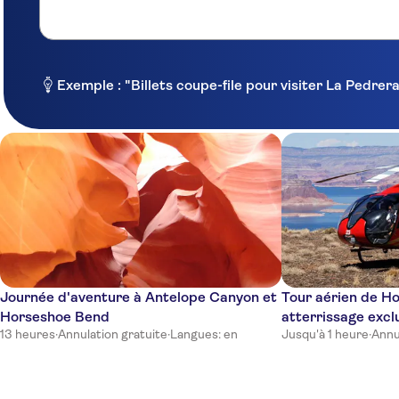
Exemple : "Billets coupe-file pour visiter La Pedre
Journée d'aventure à Antelope Canyon et
Tour aérien de H
Horseshoe Bend
atterrissage excl
13 heures
·
Annulation gratuite
·
Langues: en
Jusqu'à 1 heure
·
Annu
depuis Page