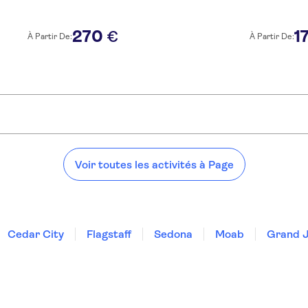
270
1
€
À Partir De:
À Partir De:
Voir toutes les activités à Page
Cedar City
Flagstaff
Sedona
Moab
Grand J