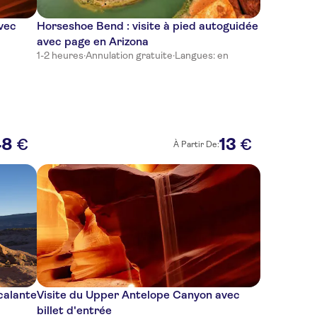
vec
Horseshoe Bend : visite à pied autoguidée
avec page en Arizona
1-2 heures
·
Annulation gratuite
·
Langues: en
48
13
€
€
À Partir De:
calante
Visite du Upper Antelope Canyon avec
billet d'entrée