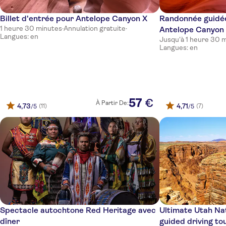
Billet d'entrée pour Antelope Canyon X
Randonnée guidée
1 heure 30 minutes
·
Annulation gratuite
·
Antelope Canyon
Langues: en
Jusqu'à 1 heure 30 
Langues: en
57
€
À Partir De:
4,73
4,71
(11)
(7)
/5
/5
Spectacle autochtone Red Heritage avec
Ultimate Utah Nat
dîner
guided driving to