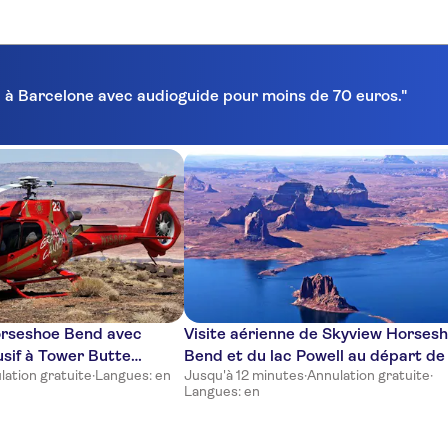
ra à Barcelone avec audioguide pour moins de 70 euros."
orseshoe Bend avec
Visite aérienne de Skyview Horses
usif à Tower Butte
Bend et du lac Powell au départ de
lation gratuite
·
Langues: en
Jusqu'à 12 minutes
·
Annulation gratuite
·
Langues: en