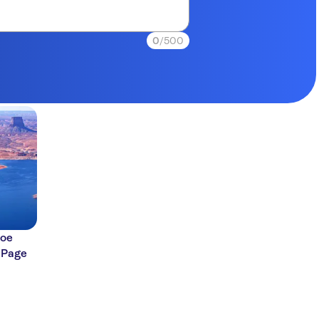
0
/500
hoe
 Page