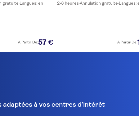
n gratuite
·
Langues: en
2-3 heures
·
Annulation gratuite
·
Langues: 
57
€
À Partir De:
À Partir De:
 adaptées à vos centres d'intérêt