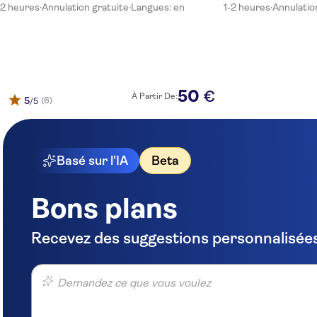
2 heures
·
Annulation gratuite
·
Langues: en
1-2 heures
·
Annulatio
50
€
À Partir De:
5
(6)
/5
Basé sur l'IA
Beta
Bons plans
Recevez des suggestions personnalisées
Demandez ce que vous voulez