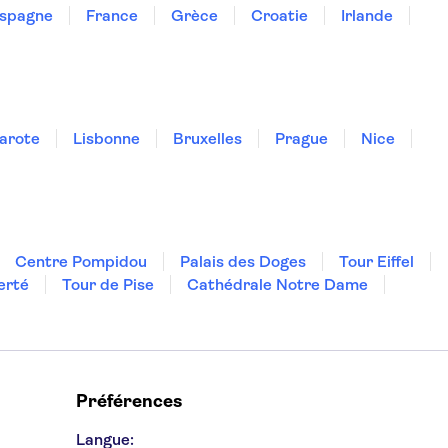
spagne
France
Grèce
Croatie
Irlande
arote
Lisbonne
Bruxelles
Prague
Nice
Centre Pompidou
Palais des Doges
Tour Eiffel
erté
Tour de Pise
Cathédrale Notre Dame
Préférences
Langue: