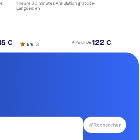
en
1 heure 30 minutes
·
Annulation gratuite
·
Langues: en
15
122
€
€
À Partir De:
5
(5)
/5
Rechercher