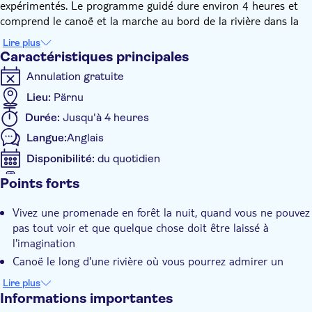
expérimentés. Le programme guidé dure environ 4 heures et
comprend le canoë et la marche au bord de la rivière dans la
forêt. Une balade paisible en canoë longe une rivière où vous
Lire plus
pourrez admirer un habitat de castors. Il y a de fortes chances
Caractéristiques principales
de voir des castors et d'autres animaux sauvages.
Annulation gratuite
Lieu:
Pärnu
Durée:
Jusqu'à 4 heures
Langue:
Anglais
Disponibilité:
du quotidien
Bon électronique accepté
Points forts
Caractéristiques supplémentaires
Vivez une promenade en forêt la nuit, quand vous ne pouvez
Confirmation instantanée
pas tout voir et que quelque chose doit être laissé à
Visite de groupe
l'imagination
Canoë le long d'une rivière où vous pourrez admirer un
habitat de castors
Lire plus
Marchez au bord de la rivière et dans la forêt
Informations importantes