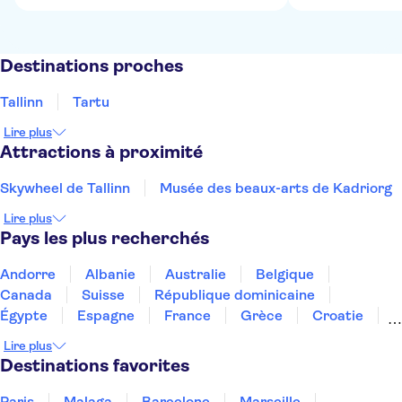
Destinations proches
Tallinn
Tartu
Lire plus
Attractions à proximité
Skywheel de Tallinn
Musée des beaux-arts de Kadriorg
Lire plus
Pays les plus recherchés
Andorre
Albanie
Australie
Belgique
Canada
Suisse
République dominicaine
Égypte
Espagne
France
Grèce
Croatie
Irlande
Islande
Italie
Maroc
Malaisie
Lire plus
Thaïlande
Tunisie
Turquie
Destinations favorites
Paris
Malaga
Barcelone
Marseille