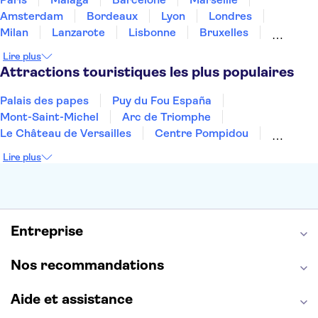
Amsterdam
Bordeaux
Lyon
Londres
Milan
Lanzarote
Lisbonne
Bruxelles
Prague
Nice
Marrakech
Budapest
Lire plus
Dubai
Copenhague
Minorque
Montpellier
Attractions touristiques les plus populaires
Palais des papes
Puy du Fou España
Mont-Saint-Michel
Arc de Triomphe
Le Château de Versailles
Centre Pompidou
Palais des Doges
Tour Eiffel
Colisée
Lire plus
La Chapelle Sixtine
Musée du Louvre
La Sagrada Familia
Musée d'Orsay
Statue de la Liberté
Tour de Pise
Cathédrale Notre Dame
Montmartre
Giverny
Entreprise
Opéra Garnier
Alhambra
Nos recommandations
Aide et assistance