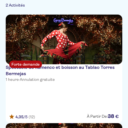
2 Activités
Folklore
Forte demande
Spectacle de flamenco et boisson au Tablao Torres
Bermejas
1 heure
·
Annulation gratuite
38
€
À Partir De:
4,35
/5
(12)