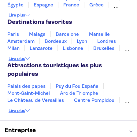
Le Caminito del Rey
Égypte
Espagne
France
Grèce
Croatie
Irlande
Islande
Italie
Lire plus
Maroc
Malaisie
Thaïlande
Tunisie
Destinations favorites
Turquie
Paris
Malaga
Barcelone
Marseille
Amsterdam
Bordeaux
Lyon
Londres
Milan
Lanzarote
Lisbonne
Bruxelles
Prague
Nice
Marrakech
Budapest
Lire plus
Dubai
Copenhague
Minorque
Montpellier
Attractions touristiques les plus
populaires
Palais des papes
Puy du Fou España
Mont-Saint-Michel
Arc de Triomphe
Le Château de Versailles
Centre Pompidou
Palais des Doges
Tour Eiffel
Colisée
Lire plus
La Chapelle Sixtine
Musée du Louvre
La Sagrada Familia
Musée d'Orsay
Statue de la Liberté
Tour de Pise
Entreprise
Cathédrale Notre Dame
Montmartre