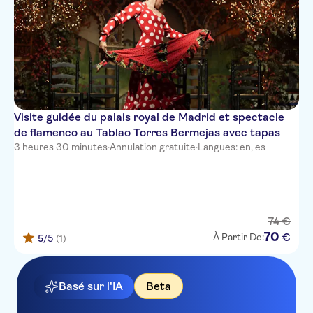
Visite guidée du palais royal de Madrid et spectacle
de flamenco au Tablao Torres Bermejas avec tapas
3 heures 30 minutes
·
Annulation gratuite
·
Langues: en, es
74
€
70
€
À Partir De:
5
/5
(1)
Basé sur l'IA
Beta