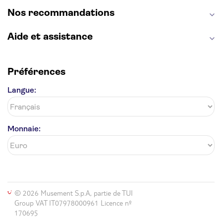
Giverny
Opéra Garnier
Alhambra
Nos recommandations
Aide et assistance
Préférences
Langue:
Monnaie:
© 2026 Musement S.p.A, partie de TUI
Group VAT IT07978000961 Licence nº
170695