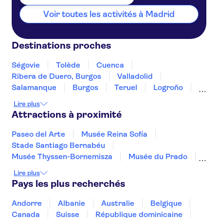
Voir toutes les activités à Madrid
Destinations proches
Ségovie
Tolède
Cuenca
Ribera de Duero, Burgos
Valladolid
Salamanque
Burgos
Teruel
Logroño
Haro, La Rioja
Laguardia
Alava
Lire plus
Saragosse
Mérida
Attractions à proximité
Paseo del Arte
Musée Reina Sofía
Stade Santiago Bernabéu
Musée Thyssen-Bornemisza
Musée du Prado
Parcs d'attractions de Madrid
Lire plus
Le musée Picasso Malaga
La Sagrada Familia
Pays les plus recherchés
Théâtre-musée Dalí
Musée Picasso
Le palais de la musique catalane
Casa Vicens
Andorre
Albanie
Australie
Belgique
Musée Guggenheim de Bilbao
Parc Güell
Canada
Suisse
République dominicaine