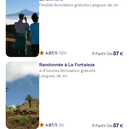
Flexible
·
Annulation gratuite
·
Langues: de, en
4,67
/5
(121)
37
€
À Partir De:
Randonnée à La Fortaleza
4-8 heures
·
Annulation gratuite
·
Langues: de, en
4,87
/5
(9)
37
€
À Partir De: