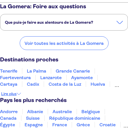
La Gomera: Foire aux questions
Que puis-je faire aux alentours de La Gomera?
Voici quelques-uns de nos endroits préférés à visiter près de La
Gomera:
Voir toutes les activités à La Gomera
Tenerife
La Palma
Grande Canarie
Fuerteventura
Lanzarote
Destinations proches
Tenerife
La Palma
Grande Canarie
Fuerteventura
Lanzarote
Ayamonte
Cartaya
Cadix
Costa de la Luz
Huelva
Tarifa
Jerez de la Frontera
Estepona
Séville
Lire plus
Ronda
Pays les plus recherchés
Andorre
Albanie
Australie
Belgique
Canada
Suisse
République dominicaine
Égypte
Espagne
France
Grèce
Croatie