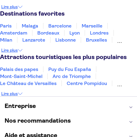
Irlande
Islande
Italie
Maroc
Malaisie
Lire plus
Thaïlande
Tunisie
Turquie
Destinations favorites
Paris
Malaga
Barcelone
Marseille
Amsterdam
Bordeaux
Lyon
Londres
Milan
Lanzarote
Lisbonne
Bruxelles
Prague
Nice
Marrakech
Budapest
Lire plus
Dubai
Copenhague
Minorque
Montpellier
Attractions touristiques les plus populaires
Palais des papes
Puy du Fou España
Mont-Saint-Michel
Arc de Triomphe
Le Château de Versailles
Centre Pompidou
Palais des Doges
Tour Eiffel
Colisée
Lire plus
La Chapelle Sixtine
Musée du Louvre
La Sagrada Familia
Musée d'Orsay
Entreprise
Statue de la Liberté
Tour de Pise
Cathédrale Notre Dame
Montmartre
Giverny
Nos recommandations
Opéra Garnier
Alhambra
Aide et assistance