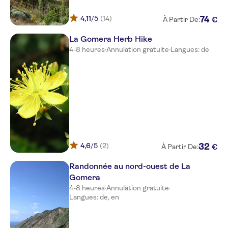
Borbalan
4,11
/5
(14)
74
€
Playa Calera Suite
À Partir De:
La Gomera Herb Hike
Tres Palmeras
4-8 heures
·
Annulation gratuite
·
Langues: de
Charco del Conde
Punta Marina
Baja del Secreto
Finca La Roseta
Jardin del Conde
4,6
/5
(2)
32
€
À Partir De:
Gran Rey
Randonnée au nord-ouest de La
Jardin tecina hotel
Gomera
4-8 heures
·
Annulation gratuite
·
Santa Ana Apartamentos
Langues: de, en
Jardin Tecina