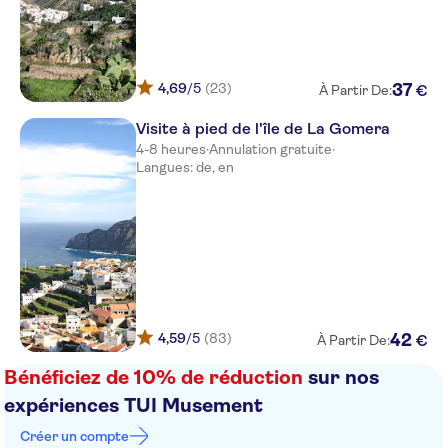
Bus stop parking harbour san
sebastian
4,69
/5
(23)
37
€
À Partir De:
Visite à pied de l'île de La Gomera
4-8 heures
·
Annulation gratuite
·
Langues: de, en
4,59
/5
(83)
42
€
À Partir De:
Bénéficiez de 10% de réduction
sur nos
expériences TUI Musement
Créer un compte