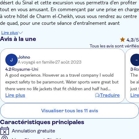
désert du Sinaï et cette excursion vous permettra d'en profiter
tout en vous amusant. En commençant par une prise en charge
à votre hôtel de Charm el-Cheikh, vous vous rendrez au centre
de quad, pour une courte séance d'entraînement avant
d'enfourcher la moto ou le buggy des sables dans le désert.
Lire plus
Une fois que vous serez suffisamment à l'aise, vous pourrez
Avis à la une
4,3
/5
vous amuser dans le désert tout en admirant la vue
Tous les avis sont vérifiés
pittoresque. Vous aurez également le temps de vous arrêter
pour prendre quelques photos.
Johno
J
~
A voyagé en famille
27 août 2023
Ensuite, pour étancher votre soif, vous recevrez des
4.2
Royaume-Uni
3
Ro
rafraîchissements gratuits à la tente bédouine, où vous pourrez
A good experience. However as a travel company I would
The 
vous détendre un peu avant de passer à l'activité suivante.
expect safety to be paramount. Water sports were great but
be a
Submergez votre stress sous l'eau en pratiquant divers sports
there were no life jackets that fit children and half had
just follow
nautiques, notamment le parachute ascensionnel, le bateau
Lire plus
Traduire
Lir
buckles missing. They gave my 8 and 20 yr olds a life jackets
pict
banane, le bateau à réaction, la chambre à air et le bateau à
and when I questioned where children’s were they gave me
rece
fond de verre. Enfin, vous serez ramené à votre hôtel à Sharm.
another adult with straps and buckles missing. It was a great
Visualiser tous les 11 avis
experience but very busy and when my child is going out in
Caractéristiques principales
Open sea I expect safety. An ill fitted jacket is more
Annulation gratuite
dangerous than not having one.