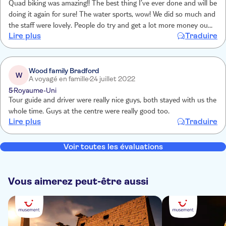
Quad biking was amazing!! The best thing I’ve ever done and will be
doing it again for sure! The water sports, wow! We did so much and
the staff were lovely. People do try and get a lot more money out
Lire plus
Traduire
of you by taking pictures and charging £20 for each set, you can
decline this and take your own.
Wood family Bradford
W
A voyagé en famille
24 juillet 2022
5
Royaume-Uni
Tour guide and driver were really nice guys, both stayed with us the
whole time. Guys at the centre were really good too.
Lire plus
Traduire
Voir toutes les évaluations
Vous aimerez peut-être aussi