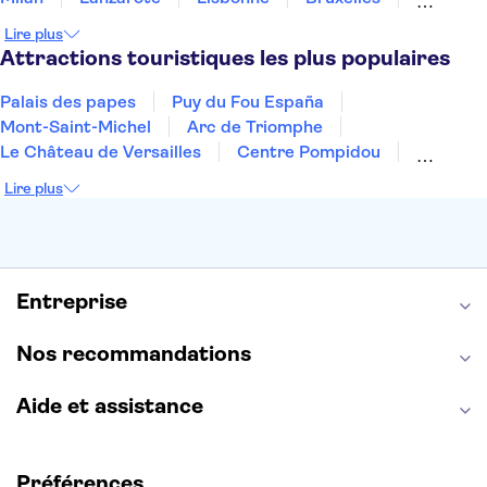
Prague
Nice
Marrakech
Budapest
Lire plus
Dubai
Copenhague
Minorque
Montpellier
Attractions touristiques les plus populaires
Palais des papes
Puy du Fou España
Mont-Saint-Michel
Arc de Triomphe
Le Château de Versailles
Centre Pompidou
Palais des Doges
Tour Eiffel
Colisée
Lire plus
La Chapelle Sixtine
Musée du Louvre
La Sagrada Familia
Musée d'Orsay
Statue de la Liberté
Tour de Pise
Cathédrale Notre Dame
Montmartre
Giverny
Entreprise
Opéra Garnier
Alhambra
Nos recommandations
Aide et assistance
Préférences