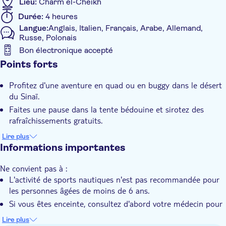
Lieu:
Charm el-Cheikh
Durée:
4 heures
Langue:
Anglais, Italien, Français, Arabe, Allemand,
Russe, Polonais
Bon électronique accepté
Caractéristiques supplémentaires
Points forts
Confirmation instantanée
Profitez d'une aventure en quad ou en buggy dans le désert
Entrée incluse
du Sinaï.
Visite guidée
Faites une pause dans la tente bédouine et sirotez des
rafraîchissements gratuits.
Touche locale
Amusez-vous dans le désert tout en admirant la vue
Lire plus
Bon numérique
pittoresque.
Informations importantes
Pick-up à l'hôtel
Ne convient pas à :
Transport inclus
L'activité de sports nautiques n'est pas recommandée pour
les personnes âgées de moins de 6 ans.
Si vous êtes enceinte, consultez d'abord votre médecin pour
savoir si vous pouvez participer à cette activité.
Lire plus