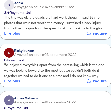
Xenia
X
A voyagé en couple
14 novembre 2022
3.4
Royaume-Uni
The trip was ok, the quads are hard work though. I paid $25 for
photos that were not worth the money i sustained a back injury
from either the quads or the speed boat that took us to the glass
Lire plus
Traduire
bottom boat. .
Ricky burton
R
A voyagé en couple
23 septembre 2022
3
Royaume-Uni
We enjoyed everything apart from the parasailing which is the one
we was looking forward to the most but we couldn't both do it
together we had to do it one at a time and I do not know why
Lire plus
Traduire
because they was taking other people 2 at a time in our group just
us they didn't so it ruined the whole experience
Aimee Williams
A
A voyagé en couple
16 septembre 2022
5
Royaume-Uni