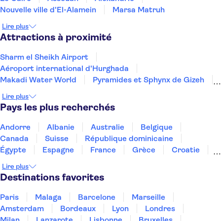
Nouvelle ville d'El-Alamein
Marsa Matruh
Lire plus
Attractions à proximité
Sharm el Sheikh Airport
Aéroport international d'Hurghada
Makadi Water World
Pyramides et Sphynx de Gizeh
Îles Giftun
L'île de Mahmya
Lire plus
Le Grand Musée égyptien
Vieux-Caire
Pays les plus recherchés
Andorre
Albanie
Australie
Belgique
Canada
Suisse
République dominicaine
Égypte
Espagne
France
Grèce
Croatie
Irlande
Islande
Italie
Maroc
Malaisie
Lire plus
Thaïlande
Tunisie
Turquie
Destinations favorites
Paris
Malaga
Barcelone
Marseille
Amsterdam
Bordeaux
Lyon
Londres
Milan
Lanzarote
Lisbonne
Bruxelles