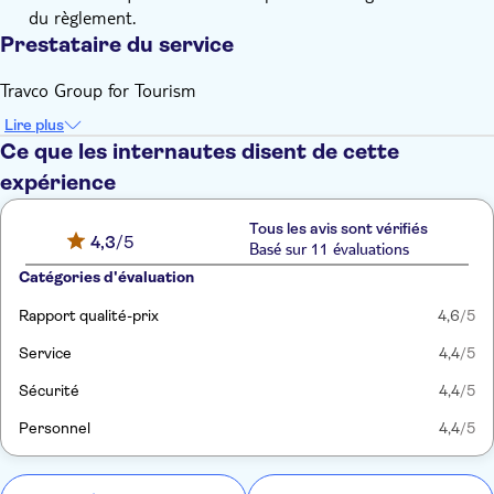
Il est fortement recommandé de porter des pantalons longs
du règlement.
pendant la conduite du quad, au cas où vos jambes
Prestataire du service
toucheraient le moteur du quad.
Travco Group for Tourism
Lire plus
Ce que les internautes disent de cette
expérience
Tous les avis sont vérifiés
4,3
/5
Basé sur 11 évaluations
Catégories d'évaluation
Rapport qualité-prix
4,6
/5
Service
4,4
/5
Sécurité
4,4
/5
Personnel
4,4
/5