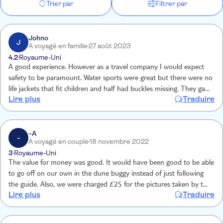
Trier par
Filtrer par
Johno
J
A voyagé en famille
27 août 2023
4.2
Royaume-Uni
A good experience. However as a travel company I would expect
safety to be paramount. Water sports were great but there were no
life jackets that fit children and half had buckles missing. They gave
Lire plus
Traduire
my 8 and 20 yr olds a life jackets and when I questioned where
children’s were they gave me another adult with straps and buckles
missing. It was a great experience but very busy and when my child
is going out in Open sea I expect safety. An ill fitted jacket is more
~A
~
A voyagé en couple
18 novembre 2022
dangerous than not having one.
3
Royaume-Uni
The value for money was good. It would have been good to be able
to go off on our own in the dune buggy instead of just following
the guide. Also, we were charged £25 for the pictures taken by the
Lire plus
Traduire
photographer, and have still only received 6, of which three are all
the same.