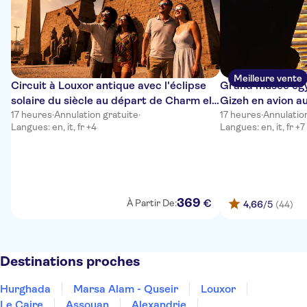
Meilleure vente
Circuit à Louxor antique avec l'éclipse
Grand musée égy
solaire du siècle au départ de Charm el-
Gizeh en avion 
Cheikh
17 heures
·
Annulation gratuite
·
17 heures
·
Annulatio
Langues: en, it, fr +4
Langues: en, it, fr +7
369
€
À Partir De:
4,66
/5
(44)
Destinations proches
Hurghada
Marsa Alam - Quseir
Louxor
Le Caire
Assouan
Alexandrie