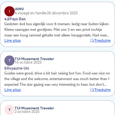
IAMV
I
A voyagé en famille
26 décembre 2025
4.2
Pays-Bas
Gesloten 4x4 bus eigenlijk voor 8 mensen, lastig naar buiten kijken.
Kleine raampjes met gordijnen. Met ons 3-en een privé tochtje
maar een hoog rammel gehalte met alleen heupgordels. Had meer
Lire plus
Traduire
een jeep verwacht dan een busje. Rest was prima, zolang je maar
geen hoge verwachtingen hebt van de show en het sterren kijken.
Gids en chauffeur was super leuk en vertelde veel.
TUI Musement Traveler
T
16 octobre 2025
5
Royaume-Uni
Guides were good, drive a bit hair raising but fun. Food was nice on
the village and the welcome, entertainment was much better than I
expected The star gazing was very interesting to hear, but don’t
Lire plus
Traduire
expect too much of using the telescope with 60-100 people there
Over all would recommend
TUI Musement Traveler
T
2 octobre 2025