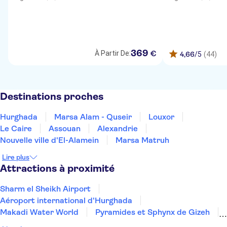
369
€
À Partir De:
4,66
/5
(44)
Destinations proches
Hurghada
Marsa Alam - Quseir
Louxor
Le Caire
Assouan
Alexandrie
Nouvelle ville d'El-Alamein
Marsa Matruh
Lire plus
Attractions à proximité
Sharm el Sheikh Airport
Aéroport international d'Hurghada
Makadi Water World
Pyramides et Sphynx de Gizeh
Îles Giftun
L'île de Mahmya