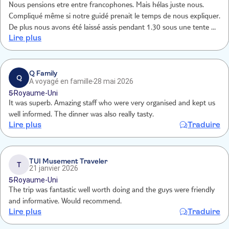
Nous pensions etre entre francophones. Mais hélas juste nous.
Compliqué même si notre guidé prenait le temps de nous expliquer.
De plus nous avons été laissé assis pendant 1.30 sous une tente en
Lire plus
attendant le tour de quad. On aurait aimé le savoir avant nous
aurions fait le quad également Manques d
Q Family
Q
A voyagé en famille
28 mai 2026
5
Royaume-Uni
It was superb. Amazing staff who were very organised and kept us
well informed. The dinner was also really tasty.
Lire plus
Traduire
TUI Musement Traveler
T
21 janvier 2026
5
Royaume-Uni
The trip was fantastic well worth doing and the guys were friendly
and informative. Would recommend.
Lire plus
Traduire