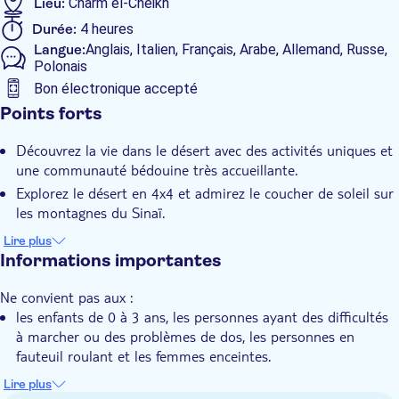
Lieu:
Charm el-Cheikh
étoiles apaise l'esprit et le rajeunit. Enfin, profitez du voyage de
Durée:
4 heures
retour pour vous faire déposer à votre hôtel.
Langue:
Anglais, Italien, Français, Arabe, Allemand, Russe,
Polonais
Bon électronique accepté
Caractéristiques supplémentaires
Points forts
Confirmation instantanée
Découvrez la vie dans le désert avec des activités uniques et
Visite guidée
une communauté bédouine très accueillante.
Touche locale
Explorez le désert en 4x4 et admirez le coucher de soleil sur
les montagnes du Sinaï.
Repas inclus
Dîner accompagné d'un spectacle folklorique et observation
Lire plus
Bon numérique
des étoiles à l'aide d'un télescope.
Informations importantes
Pick-up à l'hôtel
Ne convient pas aux :
Transport inclus
les enfants de 0 à 3 ans, les personnes ayant des difficultés
Dîner
à marcher ou des problèmes de dos, les personnes en
fauteuil roulant et les femmes enceintes.
À savoir à l'avance :
Lire plus
La durée de l'excursion et l'heure de prise en charge ne sont