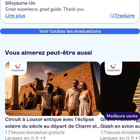
5
Royaume-Uni
Great experience, great guide. Thank you.
Lire plus
Traduire
Voir toutes les évaluations
Vous aimerez peut-être aussi
Meilleure vente
Circuit à Louxor antique avec l'éclipse
Grand musée égy
solaire du siècle au départ de Charm el-
Gizeh en avion 
Cheikh
17 heures
·
Annulation gratuite
·
17 heures
·
Annulatio
Langues: en, it, fr +4
Langues: en, it, fr +