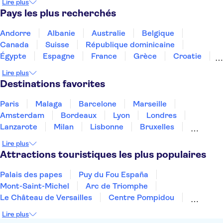
Lire plus
Le Grand Musée égyptien
Vieux-Caire
Pays les plus recherchés
Andorre
Albanie
Australie
Belgique
Canada
Suisse
République dominicaine
Égypte
Espagne
France
Grèce
Croatie
Irlande
Islande
Italie
Maroc
Malaisie
Lire plus
Thaïlande
Tunisie
Turquie
Destinations favorites
Paris
Malaga
Barcelone
Marseille
Amsterdam
Bordeaux
Lyon
Londres
Lanzarote
Milan
Lisbonne
Bruxelles
Prague
Nice
Budapest
Marrakech
Lire plus
Dubai
Minorque
Copenhague
Montpellier
Attractions touristiques les plus populaires
Palais des papes
Puy du Fou España
Mont-Saint-Michel
Arc de Triomphe
Le Château de Versailles
Centre Pompidou
Palais des Doges
Tour Eiffel
Colisée
Lire plus
La Chapelle Sixtine
Musée du Louvre