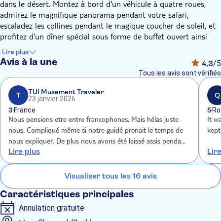
dans le désert. Montez à bord d'un véhicule à quatre roues,
admirez le magnifique panorama pendant votre safari,
escaladez les collines pendant le magique coucher de soleil, et
profitez d'un dîner spécial sous forme de buffet ouvert ainsi
que de l'observation des étoiles avec un télescope, avec des
Lire plus
opportunités saisissantes parmi les silhouettes des montagnes
Avis à la une
4,3
/5
de la mer Rouge.
Tous les avis sont vérifiés
Prise en charge dans l'après-midi à votre hébergement à
Sharm El Sheikh. Dirigez-vous vers les montagnes du Sinaï,
TUI Musement Traveler
T
Q
23 janvier 2026
avec ses collines et ses dunes, et arrivez au camp bédouin, où
3
France
5
Ro
vous serez accueilli avec un authentique thé bédouin. Grimpez
Nous pensions etre entre francophones. Mais hélas juste
It w
sur les collines pour admirer le magique coucher de soleil sur
nous. Compliqué même si notre guidé prenait le temps de
kept
les montagnes pendant que votre guide vous raconte des
nous expliquer. De plus nous avons été laissé assis pendant
histoires sur la vie et les traditions de ce peuple indigène du
Lire plus
Lir
1.30 sous une tente en attendant le tour de quad. On aurait
désert.
aimé le savoir avant nous aurions fait le quad également
De retour au camp, savourez un délicieux dîner bédouin
Manques d
Visualiser tous les 16 avis
comprenant du riz, du kofta, du poulet, des légumes, des
salades et des boissons non alcoolisées, le tout accompagné
Caractéristiques principales
d'un spectacle folklorique. Après le dîner, découvrez
Annulation gratuite
l'observation du ciel, l'astronomie et l'observation des étoiles
dans le ciel nocturne de Sharm El Sheikh. L'observation des