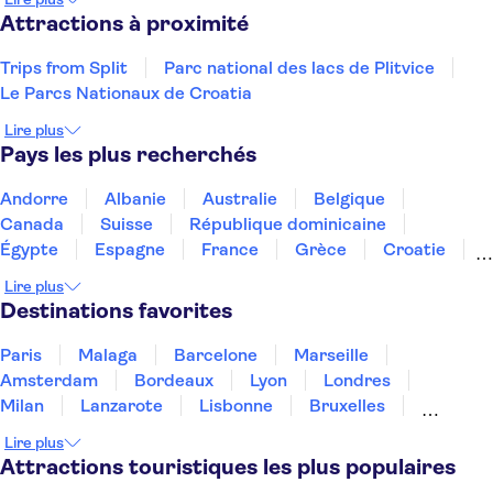
Attractions à proximité
Trips from Split
Parc national des lacs de Plitvice
Le Parcs Nationaux de Croatia
Lire plus
Pays les plus recherchés
Andorre
Albanie
Australie
Belgique
Canada
Suisse
République dominicaine
Égypte
Espagne
France
Grèce
Croatie
Irlande
Islande
Italie
Maroc
Malaisie
Lire plus
Thaïlande
Tunisie
Turquie
Destinations favorites
Paris
Malaga
Barcelone
Marseille
Amsterdam
Bordeaux
Lyon
Londres
Milan
Lanzarote
Lisbonne
Bruxelles
Prague
Nice
Marrakech
Budapest
Lire plus
Dubai
Copenhague
Minorque
Montpellier
Attractions touristiques les plus populaires