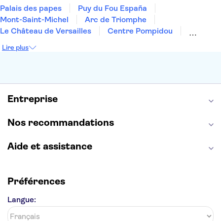
Palais des papes
Puy du Fou España
Mont-Saint-Michel
Arc de Triomphe
Le Château de Versailles
Centre Pompidou
Palais des Doges
Tour Eiffel
Colisée
Lire plus
La Chapelle Sixtine
Musée du Louvre
La Sagrada Familia
Musée d'Orsay
Statue de la Liberté
Tour de Pise
Cathédrale Notre Dame
Montmartre
Giverny
Entreprise
Opéra Garnier
Alhambra
Nos recommandations
Aide et assistance
Préférences
Langue: