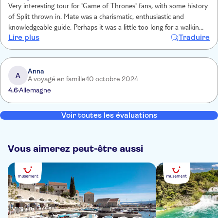
Very interesting tour for 'Game of Thrones' fans, with some history
of Split thrown in. Mate was a charismatic, enthusiastic and
knowledgeable guide. Perhaps it was a little too long for a walking
Lire plus
Traduire
tour in the heat, lingering a little too long in some areas.
Anna
A
A voyagé en famille
10 octobre 2024
4.6
Allemagne
Voir toutes les évaluations
Vous aimerez peut-être aussi