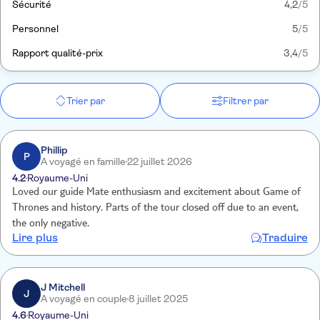
Sécurité
4,2
/5
Personnel
5
/5
Rapport qualité-prix
3,4
/5
Trier par
Filtrer par
Phillip
P
A voyagé en famille
22 juillet 2026
4.2
Royaume-Uni
Loved our guide Mate enthusiasm and excitement about Game of
Thrones and history. Parts of the tour closed off due to an event,
the only negative.
Lire plus
Traduire
J Mitchell
J
A voyagé en couple
8 juillet 2025
4.6
Royaume-Uni