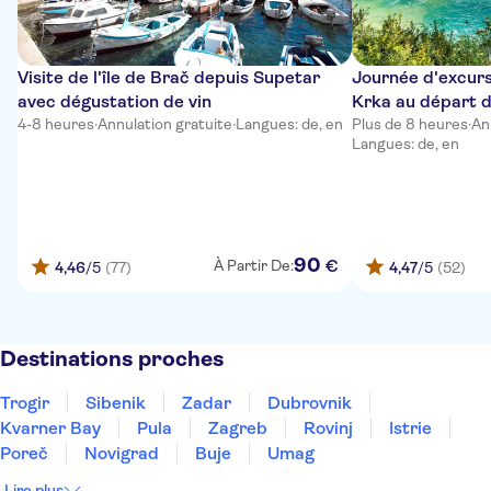
Visite de l'île de Brač depuis Supetar
Journée d'excurs
avec dégustation de vin
Krka au départ 
4-8 heures
·
Annulation gratuite
·
Langues: de, en
Plus de 8 heures
·
An
Langues: de, en
90
€
À Partir De:
4,46
/5
(77)
4,47
/5
(52)
Destinations proches
Trogir
Sibenik
Zadar
Dubrovnik
Kvarner Bay
Pula
Zagreb
Rovinj
Istrie
Poreč
Novigrad
Buje
Umag
Lire plus