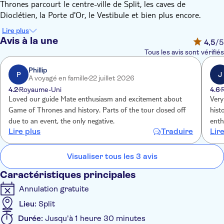
Thrones parcourt le centre-ville de Split, les caves de
Dioclétien, la Porte d'Or, le Vestibule et bien plus encore.
Votre guide local chevronné, qui est aussi un fan pur et dur de
Lire plus
la série, vous guidera à travers les rues de Split et vous
Avis à la une
4,5
/5
montrera où diverses scènes ont été tournées. Vous errerez
Tous les avis sont vérifiés
dans les caves où résidaient les esclaves de Meereen dans la
quatrième saison, et vous marcherez dans les rues où ils
Phillip
P
J
A voyagé en famille
22 juillet 2026
courraient. Vous verrez où Daenarys gardait ses dragons dans
4.2
Royaume-Uni
4.6
la saison cinq, pénétrerez dans le couloir où les Fils de la
Loved our guide Mate enthusiasm and excitement about
Very
Harpie attendaient les Immaculés, et marcherez dans les rues
Game of Thrones and history. Parts of the tour closed off
hist
où patrouillaient les Immaculés.
due to an event, the only negative.
enth
Lire plus
Traduire
Lir
too 
En chemin, vous entendrez beaucoup d'anecdotes intéressantes
long
sur les coulisses du tournage de Game of Thrones et
Visualiser tous les 3 avis
découvrirez Split, son histoire et son importance en Dalmatie.
Caractéristiques principales
Annulation gratuite
Lieu:
Split
Durée:
Jusqu'à 1 heure 30 minutes