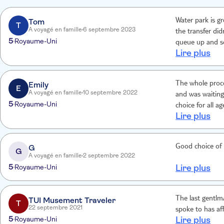
Tom
Water park is g
T
A voyagé en famille
6 septembre 2023
the transfer did
5
Royaume-Uni
queue up and so
Lire plus
hours at a park 
Emily
The whole proce
E
A voyagé en famille
10 septembre 2022
and was waiting
5
Royaume-Uni
choice for all ag
Lire plus
G
Good choice of 
G
A voyagé en famille
2 septembre 2022
5
Royaume-Uni
Lire plus
The last gentlmA
TUI Musement Traveler
T
22 septembre 2021
spoke to has af
5
Royaume-Uni
Lire plus