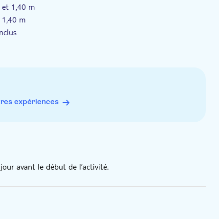
 et 1,40 m
e 1,40 m
nclus
 roulant
oser
res expériences
r avant le début de l’activité.