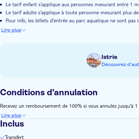
Le tarif enfant s'applique aux personnes mesurant entre 1 m
Le tarif adulte s'applique à toute personne mesurant plus d
Pour info, les billets d'entrée au parc aquatique ne sont pas i
Activité avec itinéraire non adapté aux personnes en fauteuil
Lire plus
Des restrictions de taille, de poids et/ou d'âge peuvent s'imp
Apportez votre matériel de bain et de la crème solaire
Apportez une serviette de bain
Istrie
Apportez un chapeau
Découvrez d'aut
Argent pour les dépenses personnelles ou les pourboires
Repas et boissons non inclus
Frais d'entrée non inclus
Conditions d’annulation
Casiers non inclus
Recevez un remboursement de 100% si vous annulez jusqu’à 1 jou
Lire plus
Inclus
Transfert