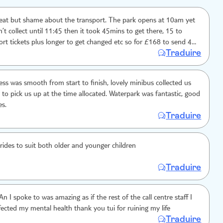
reat but shame about the transport. The park opens at 10am yet
n’t collect until 11:45 then it took 45mins to get there, 15 to
rt tickets plus longer to get changed etc so for £168 to send 4
Traduire
is quite frankly ridiculous. Won’t book a TUI trip again :(
ss was smooth from start to finish, lovely minibus collected us
 to pick us up at the time allocated. Waterpark was fantastic, good
es.
Traduire
rides to suit both older and younger children
Traduire
n I spoke to was amazing as if the rest of the call centre staff I
fected my mental health thank you tui for ruining my life
Traduire