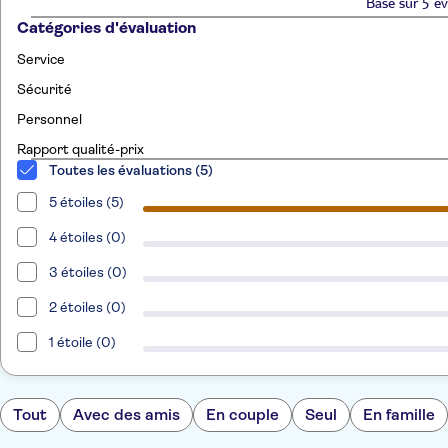
Basé sur 5 év
Catégories d'évaluation
Service
Sécurité
Personnel
Rapport qualité-prix
Toutes les évaluations (5)
5 étoiles (5)
4 étoiles (0)
3 étoiles (0)
2 étoiles (0)
1 étoile (0)
Tout
Avec des amis
En couple
Seul
En famille