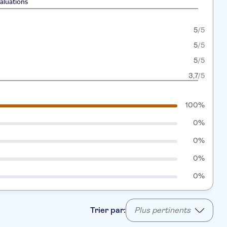
aluations
5
/5
5
/5
5
/5
3,7
/5
100%
0%
0%
0%
0%
Trier par:
Plus pertinents