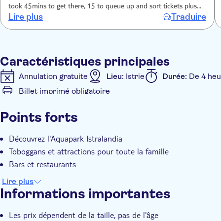
took 45mins to get there, 15 to queue up and sort tickets plus
Lire plus
Traduire
longer to get changed etc so for £168 to send 4 hours at a park
is quite frankly ridiculous. Won’t book a TUI trip again :(
Caractéristiques principales
Annulation gratuite
Lieu:
Istrie
Durée:
De 4 heu
Billet imprimé obligatoire
Caractéristiques supplémentaires
Points forts
Confirmation instantanée
Pick-up à l'hôtel
Découvrez l'Aquapark Istralandia
Toboggans et attractions pour toute la famille
Bars et restaurants
Lire plus
Informations importantes
Les prix dépendent de la taille, pas de l'âge