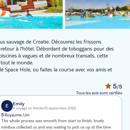
lus sauvage de Croatie. Découvrez les frissons
r-retour à l'hôtel. Débordant de toboggans pour des
piscines à vagues et de nombreux transats, cette
e tout le monde.
le Space Hole, ou faites la course avec vos amis et
une piscine à vagues. Il y a plein d'autres attractions.
 donner à cœur joie dans la piscine dans leur propre
5
/5
z une piscine d'hydromassage et des aires avec des
Tous les avis sont vérifiés
staurants vous proposeront des en-cas et des boissons.
Emily
E
A voyagé en famille
10 septembre 2022
5
Royaume-Uni
The whole process was smooth from start to finish, lovely
G
minibus collected us and was waiting to pick us up at the time