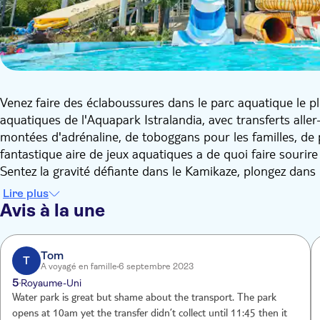
Venez faire des éclaboussures dans le parc aquatique le p
aquatiques de l'Aquapark Istralandia, avec transferts alle
montées d'adrénaline, de toboggans pour les familles, de 
fantastique aire de jeux aquatiques a de quoi faire sourir
Sentez la gravité défiante dans le Kamikaze, plongez dans 
votre famille sur les toboggans de Crazy Hills. Il y a même 
Lire plus
Les plus petits adoreront le Spray Arena et pourront s'en
Avis à la une
espace dédié. Au moment de vous détendre, vous trouvere
transats. Pour faire le plein d'énergie, les bars et les re
Tom
T
A voyagé en famille
6 septembre 2023
5
Royaume-Uni
Water park is great but shame about the transport. The park
opens at 10am yet the transfer didn’t collect until 11:45 then it