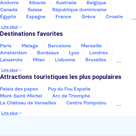
Andorre
Albanie
Australie
Belgique
Canada
Suisse
République dominicaine
Égypte
Espagne
France
Grèce
Croatie
Irlande
Islande
Italie
Maroc
Malaisie
Lire plus
Thaïlande
Tunisie
Turquie
Destinations favorites
Paris
Malaga
Barcelone
Marseille
Amsterdam
Bordeaux
Lyon
Londres
Lanzarote
Milan
Lisbonne
Bruxelles
Prague
Nice
Budapest
Marrakech
Lire plus
Dubai
Minorque
Copenhague
Montpellier
Attractions touristiques les plus populaires
Palais des papes
Puy du Fou España
Mont-Saint-Michel
Arc de Triomphe
Le Château de Versailles
Centre Pompidou
Palais des Doges
Tour Eiffel
Colisée
Lire plus
La Chapelle Sixtine
Musée du Louvre
La Sagrada Familia
Musée d'Orsay
Statue de la Liberté
Tour de Pise