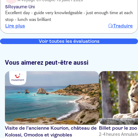
5
Royaume-Uni
Excellent day - guide very knowledgeable - just enough time at each
stop - lunch was brilliant
Lire plus
Traduire
Voir toutes les évaluations
Vous aimerez peut-être aussi
Visite de l'ancienne Kourion, château de
Billet pour le zo
Kolossi, Omodos et vignobles
2-4 heures
·
Annulati