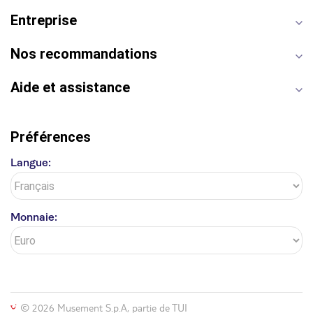
Cathédrale Notre Dame
Montmartre
Giverny
Entreprise
Opéra Garnier
Alhambra
Nos recommandations
Aide et assistance
Préférences
Langue:
Monnaie:
© 2026 Musement S.p.A, partie de TUI