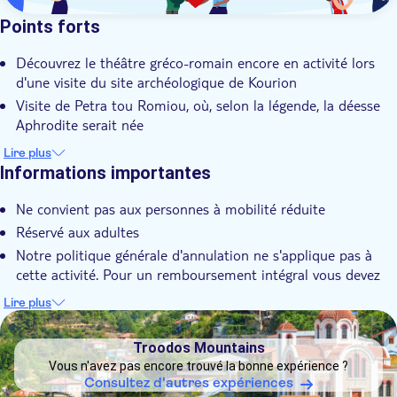
Points forts
Découvrez le théâtre gréco-romain encore en activité lors
d'une visite du site archéologique de Kourion
Visite de Petra tou Romiou, où, selon la légende, la déesse
Aphrodite serait née
Découvrez le château de Kolossi datant du 15ᵉ siècle,
Lire plus
construit par les croisés
Informations importantes
Faites une promenade dans le charmant village d'Omodos,
Ne convient pas aux personnes à mobilité réduite
suivie d'une séance de dégustation de vin
Réservé aux adultes
Guide local expert ayant une connaissance inégalée de
Chypre et de ses habitants
Notre politique générale d'annulation ne s'applique pas à
cette activité. Pour un remboursement intégral vous devez
annuler au moins 24 heures à l'avance
Lire plus
DSA1Troodos Mountains
Troodos Mountains
Vous n'avez pas encore trouvé la bonne expérience ?
Consultez d'autres expériences