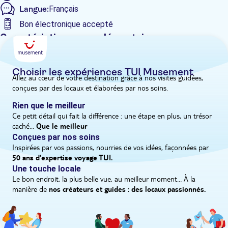
Langue:
Français
dans un conte de fées. J'adore entrer dans un café et voir les
habitants discuter de philosophie, de politique et de potins".
Bon électronique accepté
De plus, une dégustation de vin est prévu pour apprendre tout
Caractéristiques supplémentaires
sur le vin doux de commandaria.
Visite guidée
Confirmation instantanée
Choisir les expériences TUI Musement
Allez au cœur de votre destination grâce à nos visites guidées,
Bon numérique
conçues par des locaux et élaborées par nos soins.
Pick-up à l'hôtel
Rien que le meilleur
Ce petit détail qui fait la différence : une étape en plus, un trésor
caché...
Que le meilleur
Conçues par nos soins
Inspirées par vos passions, nourries de vos idées, façonnées par
50 ans d’expertise voyage TUI.
Une touche locale
Le bon endroit, la plus belle vue, au meilleur moment… À la
manière de
nos créateurs et guides : des locaux passionnés.