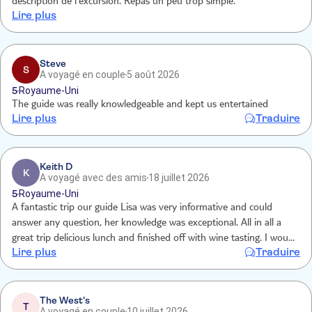
description de l’excursion. Repas un peu trop simple.
Lire plus
Steve
S
A voyagé en couple
5 août 2026
5
Royaume-Uni
The guide was really knowledgeable and kept us entertained
Lire plus
Traduire
Keith D
K
A voyagé avec des amis
18 juillet 2026
5
Royaume-Uni
A fantastic trip our guide Lisa was very informative and could
answer any question, her knowledge was exceptional. All in all a
great trip delicious lunch and finished off with wine tasting. I would
Lire plus
Traduire
definitely recommend this trip.
The West's
T
A voyagé en couple
10 juillet 2026