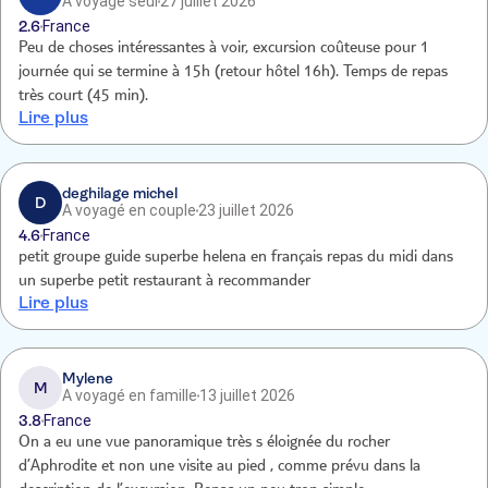
A voyagé seul
27 juillet 2026
2.6
France
Peu de choses intéressantes à voir, excursion coûteuse pour 1
journée qui se termine à 15h (retour hôtel 16h). Temps de repas
très court (45 min).
Lire plus
deghilage michel
D
A voyagé en couple
23 juillet 2026
4.6
France
petit groupe guide superbe helena en français repas du midi dans
un superbe petit restaurant à recommander
Lire plus
Mylene
M
A voyagé en famille
13 juillet 2026
3.8
France
On a eu une vue panoramique très s éloignée du rocher
d’Aphrodite et non une visite au pied , comme prévu dans la