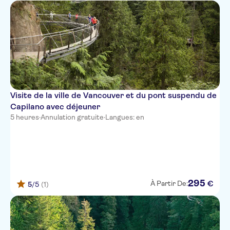
Vancouver
PRE CRUISE Blue Horizon Hotel
PRE CRUISE Hilton Vancouver
Downtown
Hyatt Vancouver Downtown
Alberni
Visite de la ville de Vancouver et du pont suspendu de
PRE CRUISE Loden Hotel
Capilano avec déjeuner
5 heures
·
Annulation gratuite
·
Langues: en
PRE CRUISE Victorian Hotel
PRE CRUISE Auberge
Vancouver Hotel
PRE CRUISE Days Inn by
Wyndham Vancouver Airport
295
€
À Partir De:
5
/5
(1)
PRE CRUISE Terminal City Club
Rosellen Suites At Stanley Park