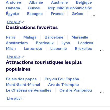
Vancouver
Andorre
Albanie
Australie
Belgique
Canada
Suisse
République dominicaine
L'Hermitage Vancouver
Égypte
Espagne
France
Grèce
Comfort Hotel Vancouver
Croatie
Irlande
Islande
Italie
Lire plus
Airport
Maroc
Malaisie
Thaïlande
Tunisie
Destinations favorites
Turquie
Best Western Chateau
Granville
Paris
Malaga
Barcelone
Marseille
Amsterdam
Bordeaux
Lyon
Londres
PRE CRUISE Sheraton
Milan
Lanzarote
Lisbonne
Bruxelles
Vancouver Wall Centre
Prague
Nice
Marrakech
Budapest
Lire plus
River Rock Casino Resort
Dubai
Copenhague
Minorque
Montpellier
Attractions touristiques les plus
PRE CRUISE Holiday Inn
populaires
Vancouver Airport Cambie Rd -
Richmond
Palais des papes
Puy du Fou España
Mont-Saint-Michel
Arc de Triomphe
Quality Inn Downtown Inner
Harbour
Le Château de Versailles
Centre Pompidou
Palais des Doges
Tour Eiffel
Colisée
Hotel BLU Vancouver
Lire plus
La Chapelle Sixtine
Musée du Louvre
La Sagrada Familia
Musée d'Orsay
Moda Hotel