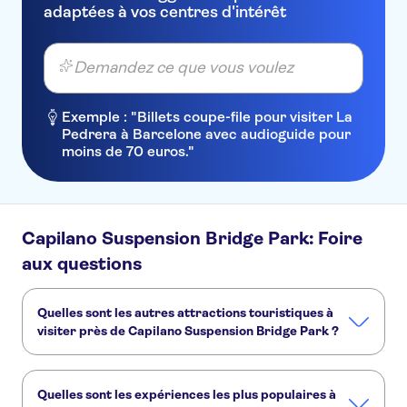
adaptées à vos centres d'intérêt
Richmond Vancouver Airport
PRE CRUISE Sandman Hotel
Vancouver Airport
Demandez ce que vous voulez
PRE CRUISE Holiday Inn
Express Vancouver Airport
Exemple : "Billets coupe-file pour visiter La
Bridgeport - Richmond
Pedrera à Barcelone avec audioguide pour
moins de 70 euros."
JW Marriott Parq Vancouver
Bedford Regency Hotel
Best Western Plus Sands
Capilano Suspension Bridge Park: Foire
aux questions
Days Inn by Wyndham Victoria
On The Harbour
Quelles sont les autres attractions touristiques à
PRE CRUISE Tropicana Suite
Hotel
visiter près de Capilano Suspension Bridge Park ?
Hotel Rialto
Voici d'autres sites touristiques à ne pas manquer à
Capilano Suspension Bridge Park :
Quelles sont les expériences les plus populaires à
PRE CRUISE Radisson Blu