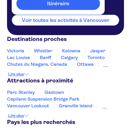
Canada
Itinéraire
La Quinta Inn by Wyndham
Vancouver Airport
Voir toutes les activités à Vancouver
Abercorn Inn Vancouver
Airport
PRE CRUISE L'Hermitage
Destinations proches
Vancouver
Victoria
Whistler
Kelowna
Jasper
Coast Coal Harbour Vancouver
Hotel
Lac Louise
Banff
Calgary
Toronto
Chutes du Niagara, Canada
Ottawa
PRE CRUISE Best Western Plus
Montréal
Quebec City
Vancouver Airport Hotel
Lire plus
Saint-Jean de Terre-Neuve
Attractions à proximité
Executive Hotel Le Soleil
Île-du-Prince-Édouard
Parc Stanley
Gastown
PRE CRUISE The Westin
Capilano Suspension Bridge Park
Bayshore
Vancouver Lookout
Granville Island
PRE CRUISE Wedgewood Hotel
Télécabine Sea to Sky
Mont Grouse
& Spa
Lire plus
Pays les plus recherchés
PRE CRUISE Pan Pacific