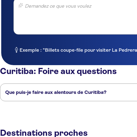
Demandez ce que vous voulez
Exemple : "Billets coupe-file pour visiter La Pedre
Curitiba: Foire aux questions
Que puis-je faire aux alentours de Curitiba?
Voici quelques-uns de nos endroits préférés à visiter près de Curitiba:
Florianópolis
Sao Paulo
Gramado
Foz do Iguaçu
Rio de Janeiro
Destinations proches