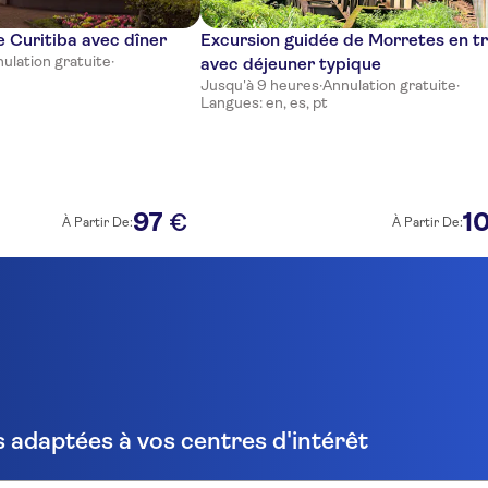
e Curitiba avec dîner
Excursion guidée de Morretes en tr
ulation gratuite
·
avec déjeuner typique
Jusqu'à 9 heures
·
Annulation gratuite
·
Langues: en, es, pt
97
1
€
À Partir De:
À Partir De:
 adaptées à vos centres d'intérêt