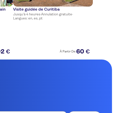
ain
Visite guidée de Curitiba
Jusqu'à 4 heures
·
Annulation gratuite
·
Langues: en, es, pt
02
60
€
€
À Partir De: