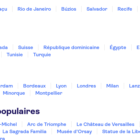
açu
Rio de Janeiro
Búzios
Salvador
Recife
ada
Suisse
République dominicaine
Égypte
E
Tunisie
Turquie
erdam
Bordeaux
Lyon
Londres
Milan
Lanz
Minorque
Montpellier
populaires
-Michel
Arc de Triomphe
Le Château de Versailles
La Sagrada Familia
Musée d'Orsay
Statue de la Lib
ra