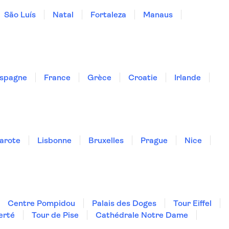
São Luís
Natal
Fortaleza
Manaus
spagne
France
Grèce
Croatie
Irlande
arote
Lisbonne
Bruxelles
Prague
Nice
Centre Pompidou
Palais des Doges
Tour Eiffel
erté
Tour de Pise
Cathédrale Notre Dame