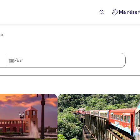
Ma réser
ba
Au: