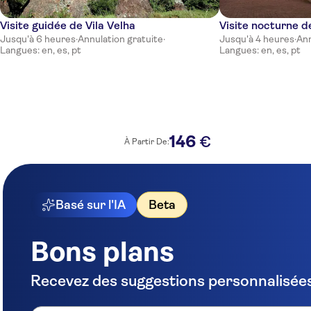
Visite guidée de Vila Velha
Visite nocturne d
Jusqu'à 6 heures
·
Annulation gratuite
·
Jusqu'à 4 heures
·
Ann
Langues: en, es, pt
Langues: en, es, pt
146
€
À Partir De:
Basé sur l'IA
Beta
Bons plans
Recevez des suggestions personnalisées