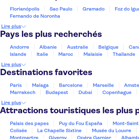
Florianópolis
Sao Paulo
Gramado
Foz do Igu
Fernando de Noronha
Lire plus
Pays les plus recherchés
Andorre
Albanie
Australie
Belgique
Can
Islande
Italie
Maroc
Malaisie
Thaïlande
Lire plus
Destinations favorites
Paris
Malaga
Barcelone
Marseille
Amst
Marrakech
Budapest
Dubai
Copenhague
Lire plus
Attractions touristiques les plus 
Palais des papes
Puy du Fou España
Mont-Saint
Colisée
La Chapelle Sixtine
Musée du Louvre
Montmartre
Giverny
Opéra Garnier
Alhamb