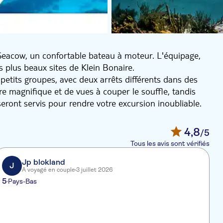
Seacow, un confortable bateau à moteur. L'équipage,
plus beaux sites de Klein Bonaire.
petits groupes, avec deux arrêts différents dans des
re magnifique et de vues à couper le souffle, tandis
eront servis pour rendre votre excursion inoubliable.
4,8
/5
Tous les avis sont vérifiés
Jp blokland
J
A voyagé en couple
3 juillet 2026
5
4
Pays-Bas
H
d
z