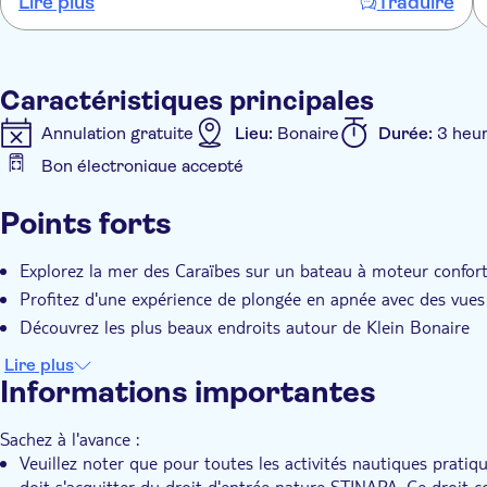
Lire plus
Traduire
Caractéristiques principales
Annulation gratuite
Lieu:
Bonaire
Durée:
3 heu
Bon électronique accepté
Caractéristiques supplémentaires
Points forts
Repas inclus
Guide expert
Visite en petit grou
Explorez la mer des Caraïbes sur un bateau à moteur confor
Profitez d'une expérience de plongée en apnée avec des vues 
Découvrez les plus beaux endroits autour de Klein Bonaire
Lire plus
Informations importantes
Sachez à l'avance :
Veuillez noter que pour toutes les activités nautiques pratiq
doit s'acquitter du droit d'entrée nature STINAPA. Ce droit c