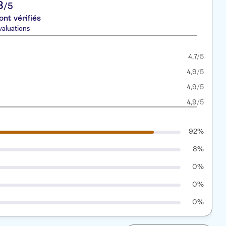
8
/5
ont vérifiés
valuations
4,7
/5
4,9
/5
4,9
/5
4,9
/5
92%
8%
0%
0%
0%