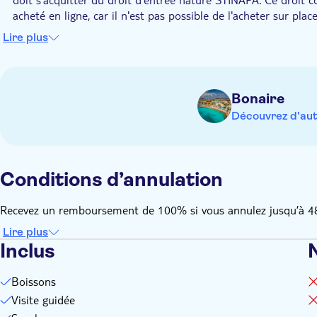
acheté en ligne, car il n'est pas possible de l'acheter sur place
Si vous avez des restrictions alimentaires, veuillez remplir ce
Lire plus
Bonaire
Découvrez d'aut
Conditions d’annulation
Recevez un remboursement de 100% si vous annulez jusqu’à 48 h
Lire plus
Inclus
Boissons
Visite guidée