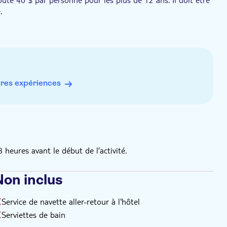
.
ci sous : Allergies et/ou intolérances alimentaires
res expériences
eures avant le début de l’activité.
Non inclus
Service de navette aller-retour à l'hôtel
Serviettes de bain