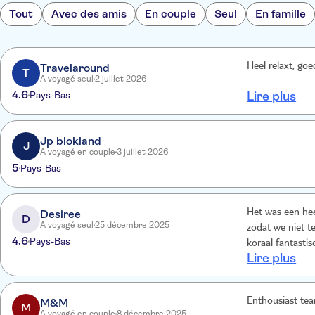
Tout
Avec des amis
En couple
Seul
En famille
Travelaround
Heel relaxt, goe
T
A voyagé seul
2 juillet 2026
4.6
Pays-Bas
Lire plus
Jp blokland
J
A voyagé en couple
3 juillet 2026
5
Pays-Bas
Desiree
Het was een hee
D
A voyagé seul
25 décembre 2025
zodat we niet t
4.6
Pays-Bas
koraal fantasti
Lire plus
M&M
Enthousiast tea
M
A voyagé en couple
8 décembre 2025