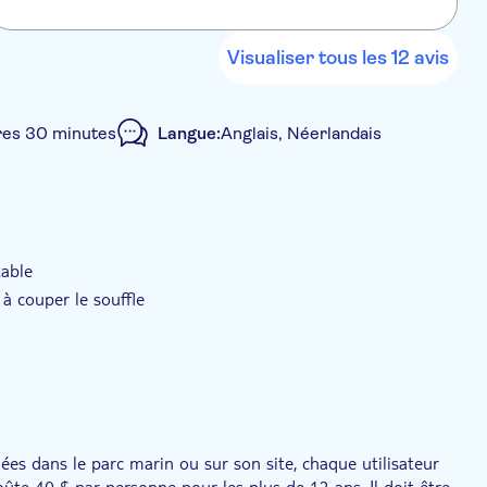
L
b
Visualiser tous les 12 avis
res 30 minutes
Langue:
Anglais, Néerlandais
pe
table
à couper le souffle
uées dans le parc marin ou sur son site, chaque utilisateur
oûte 40 $ par personne pour les plus de 12 ans. Il doit être