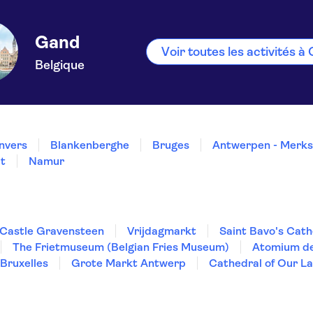
Gand
Voir toutes les activités à
Belgique
nvers
Blankenberghe
Bruges
Antwerpen - Merk
t
Namur
Castle Gravensteen
Vrijdagmarkt
Saint Bavo's Cath
The Frietmuseum (Belgian Fries Museum)
Atomium de
Bruxelles
Grote Markt Antwerp
Cathedral of Our L