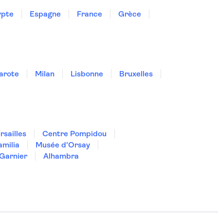
ypte
Espagne
France
Grèce
arote
Milan
Lisbonne
Bruxelles
rsailles
Centre Pompidou
amilia
Musée d'Orsay
Garnier
Alhambra