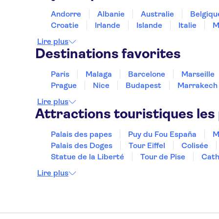
Andorre
Albanie
Australie
Belgiqu
Croatie
Irlande
Islande
Italie
M
Lire plus
Destinations favorites
Paris
Malaga
Barcelone
Marseille
Prague
Nice
Budapest
Marrakech
Lire plus
Attractions touristiques les
Palais des papes
Puy du Fou España
M
Palais des Doges
Tour Eiffel
Colisée
Statue de la Liberté
Tour de Pise
Cath
Lire plus