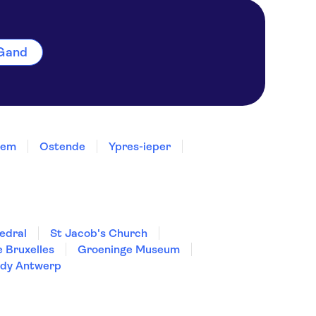
 Gand
sem
Ostende
Ypres-ieper
edral
St Jacob's Church
 Bruxelles
Groeninge Museum
ady Antwerp