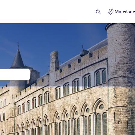
Ma réser
s, billets et tours pour Castle de Duiv
ivités
Attractions et visites guidées
Excursions à la jo