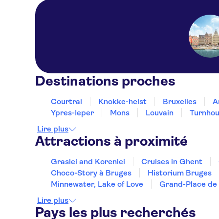
Destinations proches
Courtrai
Knokke-heist
Bruxelles
A
Ypres-Ieper
Mons
Louvain
Turnhou
Lire plus
Attractions à proximité
Graslei and Korenlei
Cruises in Ghent
Choco-Story à Bruges
Historium Bruges
Minnewater, Lake of Love
Grand-Place de 
Lire plus
Pays les plus recherchés