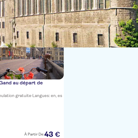
 Gand au départ de
ulation gratuite
·
Langues: en, es
43
€
À Partir De: