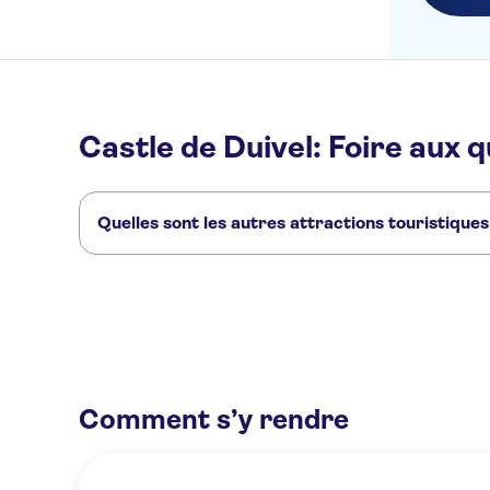
Castle de Duivel: Foire aux 
Quelles sont les autres attractions touristiques
Voici d'autres sites touristiques à ne pas manquer à Castle 
Graslei and Korenlei
Cruises in Ghent
Castle Gravensteen
Comment s’y rendre