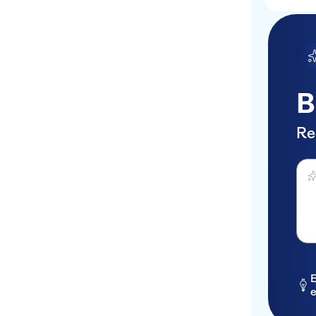
B
Re
Dema
E
e