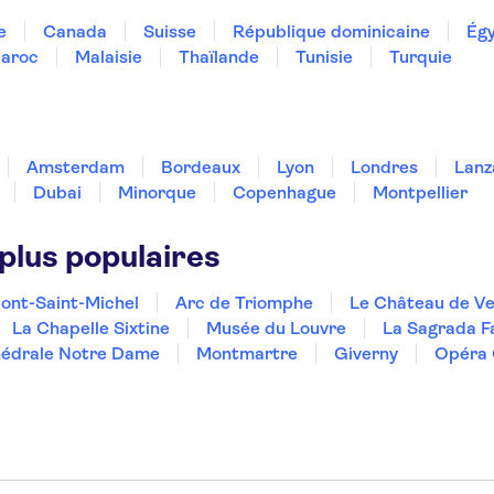
e
Canada
Suisse
République dominicaine
Ég
aroc
Malaisie
Thaïlande
Tunisie
Turquie
Amsterdam
Bordeaux
Lyon
Londres
Lanz
Dubai
Minorque
Copenhague
Montpellier
 plus populaires
ont-Saint-Michel
Arc de Triomphe
Le Château de Ve
La Chapelle Sixtine
Musée du Louvre
La Sagrada F
édrale Notre Dame
Montmartre
Giverny
Opéra 