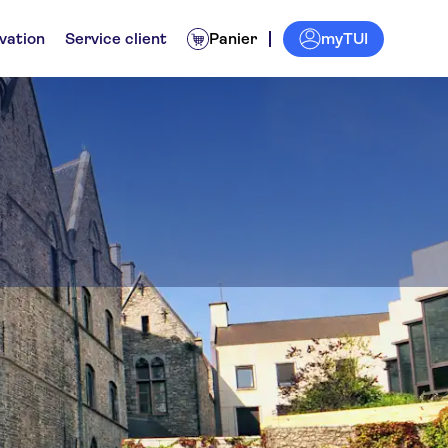
myTUI
vation
Service client
Panier
el
urnée