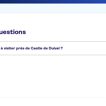
questions
 à visiter près de Castle de Duivel ?
de Duivel :
Vrijdagmarkt
Saint Bavo's Cathedral
St Jacob's Church