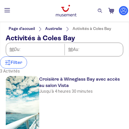
Filtres
Prix par adulte
Prise en charge à l'hôtel
Options de billets
Page d’accueil
Australie
Activités à Coles Bay
Entrée incluse
Catégories
Min
€
Max
€
Activités à Coles Bay
Touche locale
Activités
NO-PICKUP
Langue
Confirmation instantanée
Excursions à la journée
Anglais
Activités urbaines
Du:
Au:
Repas inclus
Croisières
Enfants gratuits
Activités de plein air
Filter
Nature
3 Activités
Croisière à Wineglass Bay avec accès
au salon Vista
Jusqu'à 4 heures 30 minutes