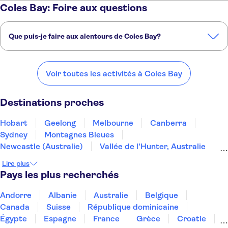
Coles Bay: Foire aux questions
Que puis-je faire aux alentours de Coles Bay?
Voici quelques-uns de nos endroits préférés à visiter près de Coles
Bay:
Voir toutes les activités à Coles Bay
Hobart
Geelong
Melbourne
Canberra
Sydney
Destinations proches
Hobart
Geelong
Melbourne
Canberra
Sydney
Montagnes Bleues
Newcastle (Australie)
Vallée de l'Hunter, Australie
Adélaïde
Byron Bay
Gold Coast
Brisbane
Lire plus
Île Bribie
Mooloolaba
Noosa Heads
Pays les plus recherchés
Andorre
Albanie
Australie
Belgique
Canada
Suisse
République dominicaine
Égypte
Espagne
France
Grèce
Croatie