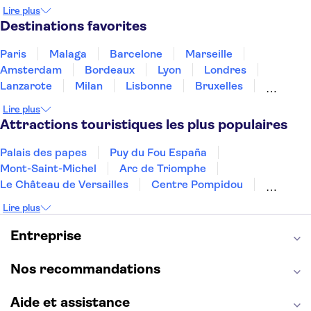
Irlande
Islande
Italie
Maroc
Malaisie
Lire plus
Thaïlande
Tunisie
Turquie
Destinations favorites
Paris
Malaga
Barcelone
Marseille
Amsterdam
Bordeaux
Lyon
Londres
Lanzarote
Milan
Lisbonne
Bruxelles
Prague
Nice
Budapest
Marrakech
Lire plus
Dubai
Minorque
Copenhague
Montpellier
Attractions touristiques les plus populaires
Palais des papes
Puy du Fou España
Mont-Saint-Michel
Arc de Triomphe
Le Château de Versailles
Centre Pompidou
Palais des Doges
Tour Eiffel
Colisée
Lire plus
La Chapelle Sixtine
Musée du Louvre
La Sagrada Familia
Musée d'Orsay
Entreprise
Statue de la Liberté
Tour de Pise
Cathédrale Notre Dame
Montmartre
Giverny
Nos recommandations
Opéra Garnier
Alhambra
Aide et assistance