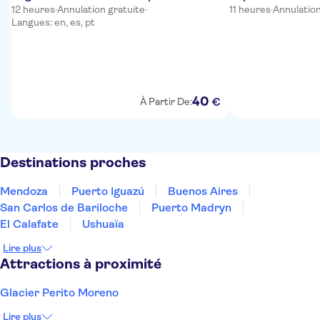
12 heures
·
Annulation gratuite
·
11 heures
·
Annulation
Langues: en, es, pt
40
€
À Partir De:
Destinations proches
Mendoza
Puerto Iguazú
Buenos Aires
San Carlos de Bariloche
Puerto Madryn
El Calafate
Ushuaïa
Lire plus
Attractions à proximité
Glacier Perito Moreno
Lire plus