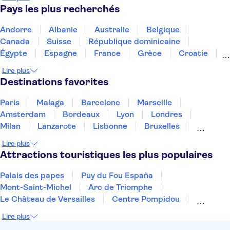
Pays les plus recherchés
Andorre
Albanie
Australie
Belgique
Canada
Suisse
République dominicaine
Égypte
Espagne
France
Grèce
Croatie
Irlande
Islande
Italie
Maroc
Malaisie
Lire plus
Thaïlande
Tunisie
Turquie
Destinations favorites
Paris
Malaga
Barcelone
Marseille
Amsterdam
Bordeaux
Lyon
Londres
Milan
Lanzarote
Lisbonne
Bruxelles
Prague
Nice
Marrakech
Budapest
Lire plus
Dubai
Copenhague
Minorque
Montpellier
Attractions touristiques les plus populaires
Palais des papes
Puy du Fou España
Mont-Saint-Michel
Arc de Triomphe
Le Château de Versailles
Centre Pompidou
Palais des Doges
Tour Eiffel
Colisée
Lire plus
La Chapelle Sixtine
Musée du Louvre