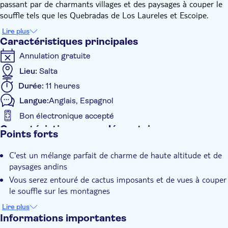
passant par de charmants villages et des paysages à couper le
souffle tels que les Quebradas de Los Laureles et Escoipe.
Accompagné de guides locaux, vous explorerez la vallée
Lire plus
enchantée, le parc national de Los Cardones et le sentier
Caractéristiques principales
historique de l'Inca.
Annulation gratuite
Voyagez à travers des paysages de montagne à couper le
souffle, en passant par la Cuesta del Obispo et la Piedra del
Lieu:
Salta
Molino à 3384 mètres d'altitude.
Durée:
11 heures
À Cachi, vous profiterez de vues panoramiques sur le Nevado
Langue:
Anglais, Espagnol
de Cachi et Payogasta et visiterez son musée d'archéologie et
son église emblématique.
Bon électronique accepté
Caractéristiques supplémentaires
Points forts
Confirmation instantanée
C'est un mélange parfait de charme de haute altitude et de
Visite guidée
paysages andins
Pick-up à l'hôtel
Vous serez entouré de cactus imposants et de vues à couper
Transport inclus
le souffle sur les montagnes
Il combine la vie d'un village isolé avec des paysages
Lire plus
saisissants de parc national
Informations importantes