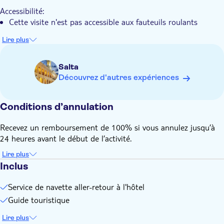
La passion des communautés locales fait revivre les
Accessibilité:
traditions de la région
Cette visite n'est pas accessible aux fauteuils roulants
Vous découvrirez l'un des coins les plus pittoresques et
paisibles de Salta
Lire plus
Salta
Découvrez d'autres expériences
Conditions d’annulation
Recevez un remboursement de 100% si vous annulez jusqu’à
24 heures avant le début de l’activité.
Lire plus
Inclus
Service de navette aller-retour à l'hôtel
Guide touristique
Lire plus