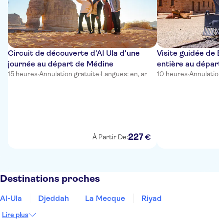
Circuit de découverte d'Al Ula d'une
Visite guidée de
journée au départ de Médine
entière au dépar
15 heures
·
Annulation gratuite
·
Langues: en, ar
le midi
10 heures
·
Annulatio
227
€
À Partir De:
Destinations proches
Al-Ula
Djeddah
La Mecque
Riyad
Lire plus