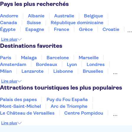
Pays les plus recherchés
Andorre
Albanie
Australie
Belgique
Canada
Suisse
République dominicaine
Égypte
Espagne
France
Grèce
Croatie
Irlande
Islande
Italie
Maroc
Malaisie
Lire plus
Thaïlande
Tunisie
Turquie
Destinations favorites
Paris
Malaga
Barcelone
Marseille
Amsterdam
Bordeaux
Lyon
Londres
Milan
Lanzarote
Lisbonne
Bruxelles
Prague
Nice
Marrakech
Budapest
Lire plus
Dubai
Copenhague
Minorque
Montpellier
Attractions touristiques les plus populaires
Palais des papes
Puy du Fou España
Mont-Saint-Michel
Arc de Triomphe
Le Château de Versailles
Centre Pompidou
Palais des Doges
Tour Eiffel
Colisée
Lire plus
La Chapelle Sixtine
Musée du Louvre