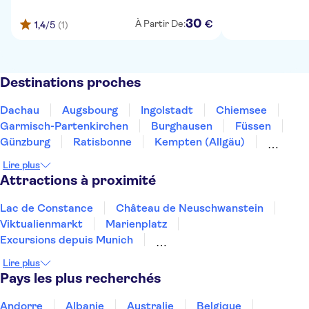
30
€
À Partir De:
1,4
/5
(1)
Destinations proches
Dachau
Augsbourg
Ingolstadt
Chiemsee
Garmisch-Partenkirchen
Burghausen
Füssen
Günzburg
Ratisbonne
Kempten (Allgäu)
Leutkirch im Allgäu
Ulm
Berchtesgaden
Lire plus
Passau
Nuremberg
Attractions à proximité
Lac de Constance
Château de Neuschwanstein
Viktualienmarkt
Marienplatz
Excursions depuis Munich
Parc olympique de Munich
Allianz Arena
Lire plus
Château de Linderhof
Pays les plus recherchés
Mémorial du camp de concentration de Dachau
L'Île aux Musées
Neues Museum
Andorre
Albanie
Australie
Belgique