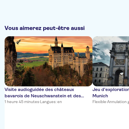
Vous aimerez peut-être aussi
Visite audioguidée des châteaux
Jeu d'exploratio
bavarois de Neuschwanstein et des
Munich
Alpes
1 heure 45 minutes
·
Langues: en
Flexible
·
Annulation 