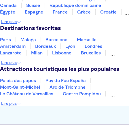
Le mur de Berlin
Musée de la RDA à Berlin
Canada
Suisse
République dominicaine
La porte de Brandebourg
Checkpoint Charlie de Berlin
Égypte
Espagne
France
Grèce
Croatie
Irlande
Islande
Italie
Maroc
Malaisie
Lire plus
Thaïlande
Tunisie
Turquie
Destinations favorites
Paris
Malaga
Barcelone
Marseille
Amsterdam
Bordeaux
Lyon
Londres
Lanzarote
Milan
Lisbonne
Bruxelles
Prague
Nice
Budapest
Marrakech
Lire plus
Dubai
Minorque
Copenhague
Montpellier
Attractions touristiques les plus populaires
Palais des papes
Puy du Fou España
Mont-Saint-Michel
Arc de Triomphe
Le Château de Versailles
Centre Pompidou
Palais des Doges
Tour Eiffel
Colisée
Lire plus
La Chapelle Sixtine
Musée du Louvre
La Sagrada Familia
Musée d'Orsay
Statue de la Liberté
Tour de Pise
Cathédrale Notre Dame
Montmartre
Giverny