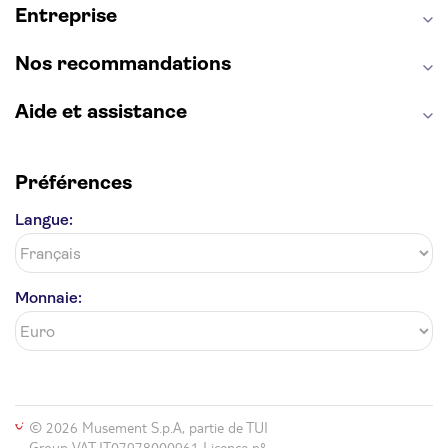
Entreprise
Opéra Garnier
Alhambra
Nos recommandations
Aide et assistance
Préférences
Langue:
Monnaie:
© 2026 Musement S.p.A, partie de TUI
Group VAT IT07978000961 Licence nº