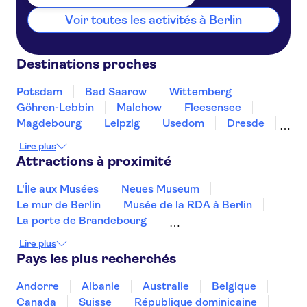
Voir toutes les activités à Berlin
Destinations proches
Potsdam
Bad Saarow
Wittemberg
Göhren-Lebbin
Malchow
Fleesensee
Magdebourg
Leipzig
Usedom
Dresde
Greifswald
Eisleben
Wolfsburg
Schwerin
Lire plus
Attractions à proximité
L'Île aux Musées
Neues Museum
Le mur de Berlin
Musée de la RDA à Berlin
La porte de Brandebourg
Checkpoint Charlie de Berlin
Lire plus
Lac de Constance
Pays les plus recherchés
Château de Charlottenburg
Château de Neuschwanstein
Spree
Andorre
Albanie
Australie
Belgique
Topographie de la terreur
Canada
Suisse
République dominicaine