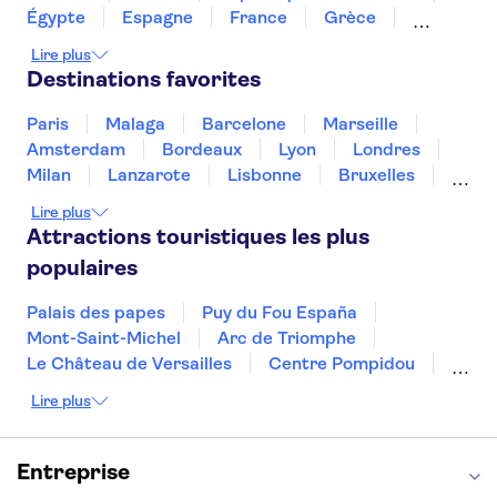
SEA LIFE Oberhausen
Potsdamer Platz
Égypte
Espagne
France
Grèce
Port de Hambourg
Reichstag
Croatie
Irlande
Islande
Italie
Lire plus
Maroc
Malaisie
Thaïlande
Tunisie
Destinations favorites
Turquie
Paris
Malaga
Barcelone
Marseille
Amsterdam
Bordeaux
Lyon
Londres
Milan
Lanzarote
Lisbonne
Bruxelles
Prague
Nice
Marrakech
Budapest
Lire plus
Dubai
Copenhague
Minorque
Montpellier
Attractions touristiques les plus
populaires
Palais des papes
Puy du Fou España
Mont-Saint-Michel
Arc de Triomphe
Le Château de Versailles
Centre Pompidou
Palais des Doges
Tour Eiffel
Colisée
Lire plus
La Chapelle Sixtine
Musée du Louvre
La Sagrada Familia
Musée d'Orsay
Statue de la Liberté
Tour de Pise
Entreprise
Cathédrale Notre Dame
Montmartre