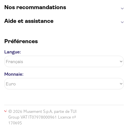
Giverny
Opéra Garnier
Alhambra
Nos recommandations
Aide et assistance
Préférences
Langue:
Monnaie:
© 2026 Musement S.p.A, partie de TUI
Group VAT IT07978000961 Licence nº
170695