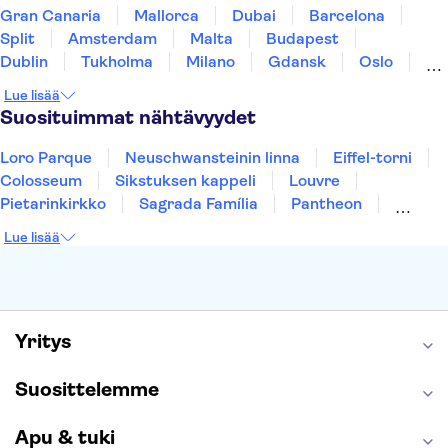
Gran Canaria
Mallorca
Dubai
Barcelona
Split
Amsterdam
Malta
Budapest
Dublin
Tukholma
Milano
Gdansk
Oslo
York
Helsinki
Los Angeles
Rovaniemi
Lue lisää
Tallinna
Ljubljana
Riika
Suosituimmat nähtävyydet
Loro Parque
Neuschwansteinin linna
Eiffel-torni
Colosseum
Sikstuksen kappeli
Louvre
Pietarinkirkko
Sagrada Família
Pantheon
Prahan linna
Moulin Rouge
Burj Khalifa
Lue lisää
Keukenhof
London Eye
Montmartre
Wieliczkan suolakaivos
Alhambra
Caminito del Rey
Anne Frankin talo
Golden Circle
Yritys
Suosittelemme
Apu & tuki