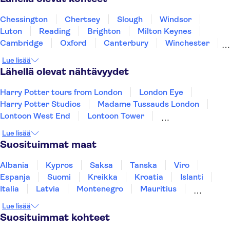
Chessington
Chertsey
Slough
Windsor
Luton
Reading
Brighton
Milton Keynes
Cambridge
Oxford
Canterbury
Winchester
Northampton
Portsmouth
Southampton
Lue lisää
Lähellä olevat nähtävyydet
Harry Potter tours from London
London Eye
Harry Potter Studios
Madame Tussauds London
Lontoon West End
Lontoon Tower
Bussikierrokset Lontoossa
Shakespeare's Globe
Lue lisää
Tower Bridge
Thames-joki
Edinburgh Old Town
Suosituimmat maat
Trips from Edinburgh
King's Cross Station
The Scotch Whisky Experience
St Paulin katedraali
Albania
Kypros
Saksa
Tanska
Viro
Espanja
Suomi
Kreikka
Kroatia
Islanti
Italia
Latvia
Montenegro
Mauritius
Norja
Portugali
Ruotsi
Singapore
Lue lisää
Thaimaa
Turkki
Suosituimmat kohteet