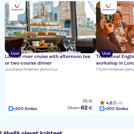
Uusi
Uusi
London river cruise with afternoon tea
Traditional Engl
or two-course dinner
workshop in Lond
Joustava
·
Ilmainen peruutus
1 tunti
·
Ilmainen per
75
€
4,8
/5
(4)
62
€
Alkaen:
+200 Smiles
+200 Smiles
Lähellä olevat kohteet