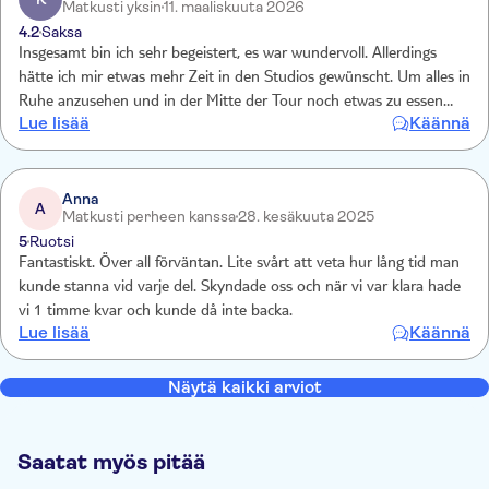
Matkusti yksin
11. maaliskuuta 2026
in allem waren wir sehr zufrieden!
4.2
Saksa
Insgesamt bin ich sehr begeistert, es war wundervoll. Allerdings
hätte ich mir etwas mehr Zeit in den Studios gewünscht. Um alles in
Ruhe anzusehen und in der Mitte der Tour noch etwas zu essen
Lue lisää
Käännä
und zu trinken, hätte ich gern eine Stunde mehr gehabt, zudem ich
nicht beurteilen konnte, wieviel der Tour noch übrig ist. Die sehr
nette Reisebegleitung sagte, dass einige gern mehr Zeit hätten,
andere weniger möchten. Dass es am Anfang/Schluss der Tour kein
Anna
A
Matkusti perheen kanssa
28. kesäkuuta 2025
Butterbier gab, war etwas schade. Aber toll!
5
Ruotsi
Fantastiskt. Över all förväntan. Lite svårt att veta hur lång tid man
kunde stanna vid varje del. Skyndade oss och när vi var klara hade
vi 1 timme kvar och kunde då inte backa.
Lue lisää
Käännä
Näytä kaikki arviot
Saatat myös pitää