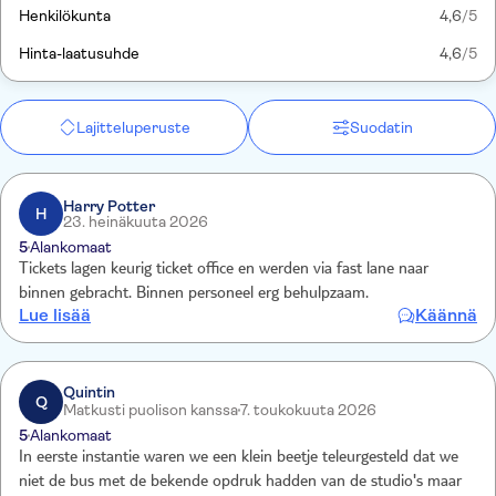
Henkilökunta
4,6
/5
Hinta-laatusuhde
4,6
/5
Lajitteluperuste
Suodatin
Harry Potter
H
23. heinäkuuta 2026
5
Alankomaat
Tickets lagen keurig ticket office en werden via fast lane naar
binnen gebracht. Binnen personeel erg behulpzaam.
Lue lisää
Käännä
Quintin
Q
Matkusti puolison kanssa
7. toukokuuta 2026
5
Alankomaat
In eerste instantie waren we een klein beetje teleurgesteld dat we
niet de bus met de bekende opdruk hadden van de studio's maar