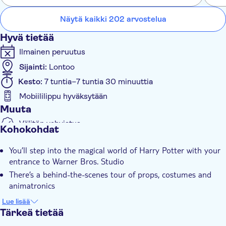
Näytä kaikki 202 arvostelua
Hyvä tietää
Ilmainen peruutus
Sijainti:
Lontoo
Kesto:
7 tuntia–7 tuntia 30 minuuttia
Mobiililippu hyväksytään
Muuta
Välitön vahvistus
Kohokohdat
Sisäänpääsymaksu sisältyy
You’ll step into the magical world of Harry Potter with your
Group tour
entrance to Warner Bros. Studio
Transport included
There’s a behind-the-scenes tour of props, costumes and
animatronics
Your guide will share entertaining anecdotes about the cast
Lue lisää
straight from the set
Tärkeä tietää