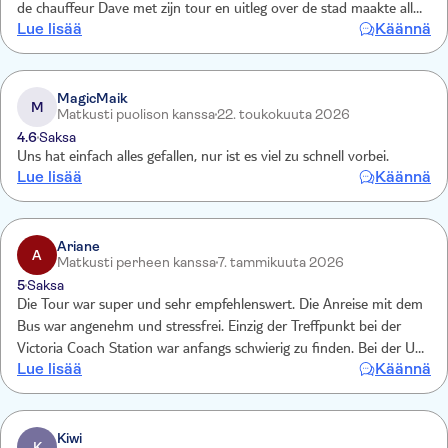
de chauffeur Dave met zijn tour en uitleg over de stad maakte alles
Lue lisää
Käännä
goed!
MagicMaik
M
Matkusti puolison kanssa
22. toukokuuta 2026
4.6
Saksa
Uns hat einfach alles gefallen, nur ist es viel zu schnell vorbei.
Lue lisää
Käännä
Ariane
A
Matkusti perheen kanssa
7. tammikuuta 2026
5
Saksa
Die Tour war super und sehr empfehlenswert. Die Anreise mit dem
Bus war angenehm und stressfrei. Einzig der Treffpunkt bei der
Victoria Coach Station war anfangs schwierig zu finden. Bei der U-
Lue lisää
Käännä
Bahn-Station Victoria Station gibt es sehr viele Busstationen und
man muss ein Stück zu Fuß zur eigentlichen Coach Station gehen –
das war etwas verwirrend. Vor Ort hatten wir ca. 4,5 Stunden Zeit
für die Studios. Ich empfehle, eine eigene Jause mitzunehmen. Alles
Kiwi
K