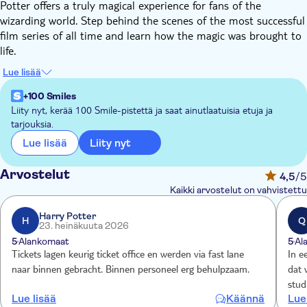
Potter offers a truly magical experience for fans of the
wizarding world. Step behind the scenes of the most successful
film series of all time and learn how the magic was brought to
life.
Led by expert guides, you’ll hear previously unheard stories
Lue lisää
and take a walk behind the scenes to check out the collection
of original sets, costumes and props. From the secrets of
+100 Smiles
spellbinding special effects to the marvels of animatronics,
Liity nyt, kerää 100 Smile-pistettä ja saat ainutlaatuisia etuja ja
tarjouksia.
you’ll uncover how the films captured imaginations across the
globe.
Liity nyt
Lue lisää
There’s plenty to see and do – from stepping aboard the
original Hogwarts Express and walking through the iconic Great
Arvostelut
4,5
/5
Hall, to wandering down Diagon Alley and peeking into the
Kaikki arvostelut on vahvistettu
Potions classroom. You can even try your hand at a flying
lesson, and treat yourself to a thirst-quenching Butterbeer
Harry Potter
H
Q
23. heinäkuuta 2026
afterwards.
5
Alankomaat
5
Al
Tickets lagen keurig ticket office en werden via fast lane
In e
naar binnen gebracht. Binnen personeel erg behulpzaam.
dat 
stud
Lue lisää
Käännä
Lue
de s