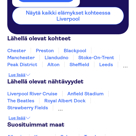
Näytä kaikki elämykset kohteessa
Liverpool
Lähellä olevat kohteet
Chester
Preston
Blackpool
Manchester
Llandudno
Stoke-On-Trent
Peak District
Alton
Sheffield
Leeds
Windermere
Wolverhampton
Derby
Lue lisää
Birmingham
Lähellä olevat nähtävyydet
Liverpool River Cruise
Anfield Stadium
The Beatles
Royal Albert Dock
Strawberry Fields
Harry Potter tours from London
London Eye
Lue lisää
Harry Potter Studios
Suosituimmat maat
Madame Tussauds London
Lontoon West End
Edinburgh Old Town