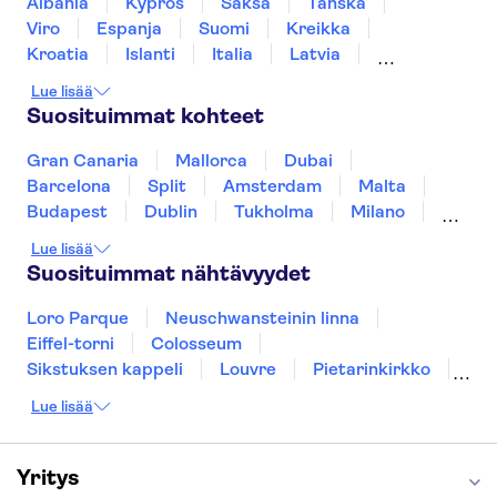
Albania
Kypros
Saksa
Tanska
Lontoon Tower
Bussikierrokset Lontoossa
Viro
Espanja
Suomi
Kreikka
Trips from Edinburgh
Shakespeare's Globe
Kroatia
Islanti
Italia
Latvia
Montenegro
Mauritius
Norja
Lue lisää
Portugali
Ruotsi
Singapore
Thaimaa
Suosituimmat kohteet
Turkki
Gran Canaria
Mallorca
Dubai
Barcelona
Split
Amsterdam
Malta
Budapest
Dublin
Tukholma
Milano
Gdansk
Oslo
York
Helsinki
Lue lisää
Los Angeles
Rovaniemi
Tallinna
Suosituimmat nähtävyydet
Ljubljana
Riika
Loro Parque
Neuschwansteinin linna
Eiffel-torni
Colosseum
Sikstuksen kappeli
Louvre
Pietarinkirkko
Sagrada Família
Pantheon
Prahan linna
Lue lisää
Moulin Rouge
Burj Khalifa
Keukenhof
London Eye
Montmartre
Wieliczkan suolakaivos
Alhambra
Yritys
Caminito del Rey
Anne Frankin talo