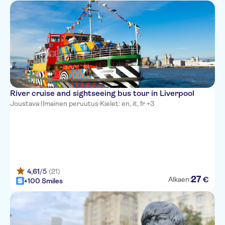
River cruise and sightseeing bus tour in Liverpool
Joustava
·
Ilmainen peruutus
·
Kielet: en, it, fr +3
4,61
/5
(21)
27
€
Alkaen:
+100 Smiles