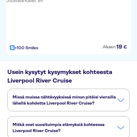
Joustava
·
Kielet: en
19
€
Alkaen:
+100 Smiles
Usein kysytyt kysymykset kohteesta
Liverpool River Cruise
Missä muissa nähtävyyksissä minun pitäisi vierailla
lähellä kohdetta Liverpool River Cruise?
Tässä muutamia nähtävyyksiä, joita et halua missata:
Anfield Stadium
The Beatles
Royal Albert Dock
Mitkä ovat suosituimpia elämyksiä kohteessa
Strawberry Fields
Liverpool River Cruise?