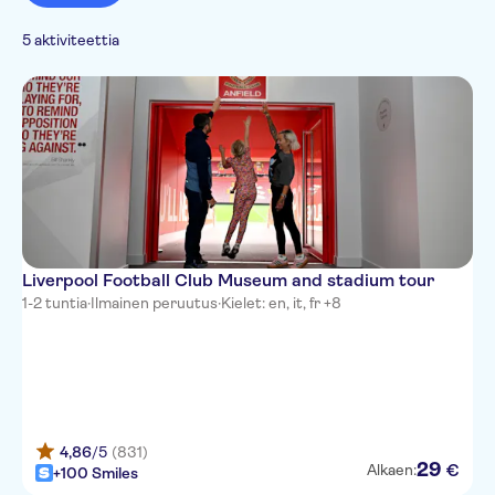
perinteet
Hop-on Hop-off -
Ääniopastus (kuulokkeet)
Nähtävyydet ja opastetut
French
Perinnekulttuuri
Veneet
kiertoajelut
retket
E-lippu
5 aktiviteettia
Italian
Kaupunki
Monumentit
Liput ja tapahtumat
Japanese
Urheilu
Chinese
Arabic
Dutch
Norwegian
Liverpool Football Club Museum and stadium tour
1-2 tuntia
·
Ilmainen peruutus
·
Kielet: en, it, fr +8
4,86
/5
(831)
29
€
Alkaen:
+100 Smiles