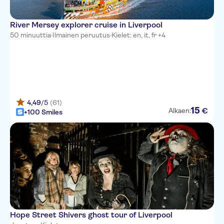
River Mersey explorer cruise in Liverpool
50 minuuttia
·
Ilmainen peruutus
·
Kielet: en, it, fr +4
4,49
/5
(61)
15
€
Alkaen:
+100 Smiles
Hope Street Shivers ghost tour of Liverpool