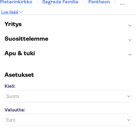
Pietarinkirkko
Sagrada Família
Pantheon
Prahan linna
Moulin Rouge
Burj Khalifa
Lue lisää
Keukenhof
London Eye
Montmartre
Wieliczkan suolakaivos
Alhambra
Yritys
Caminito del Rey
Anne Frankin talo
Golden Circle
Suosittelemme
Apu & tuki
Asetukset
Kieli:
Valuutta: