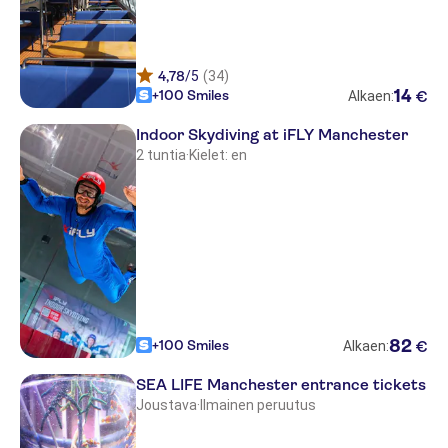
4,78
/5
(34)
14
+100 Smiles
€
Alkaen:
Indoor Skydiving at iFLY Manchester
2 tuntia
·
Kielet: en
82
+100 Smiles
€
Alkaen:
SEA LIFE Manchester entrance tickets
Joustava
·
Ilmainen peruutus