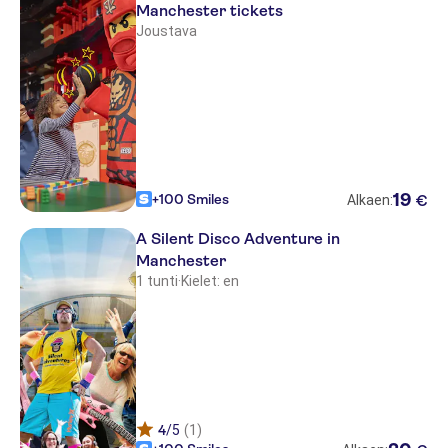
Manchester tickets
Joustava
19
+100 Smiles
€
Alkaen:
A Silent Disco Adventure in
Manchester
1 tunti
·
Kielet: en
4
/5
(1)