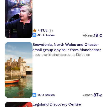
4,67
/5
(3)
19
+100 Smiles
€
Alkaen:
Snowdonia, North Wales and Chester
small group day tour from Manchester
Joustava
·
Ilmainen peruutus
·
Kielet: en
87
+100 Smiles
€
Alkaen:
Legoland Discovery Centre