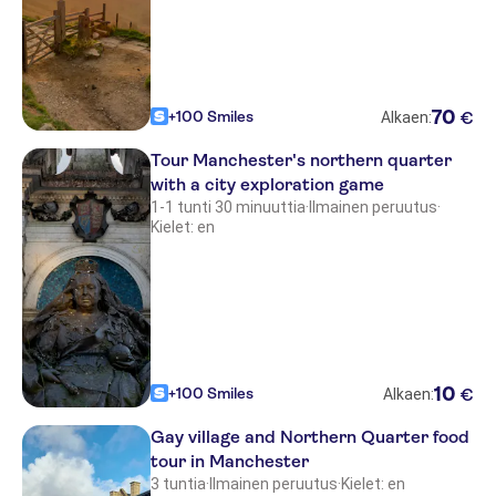
70
+100 Smiles
€
Alkaen:
Tour Manchester's northern quarter
with a city exploration game
1-1 tunti 30 minuuttia
·
Ilmainen peruutus
·
Kielet: en
10
+100 Smiles
€
Alkaen:
Gay village and Northern Quarter food
tour in Manchester
3 tuntia
·
Ilmainen peruutus
·
Kielet: en