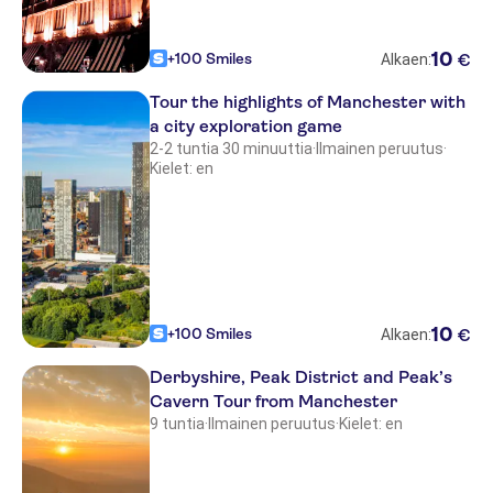
10
+100 Smiles
€
Alkaen:
Tour the highlights of Manchester with
a city exploration game
2-2 tuntia 30 minuuttia
·
Ilmainen peruutus
·
Kielet: en
10
+100 Smiles
€
Alkaen:
Derbyshire, Peak District and Peak’s
Cavern Tour from Manchester
9 tuntia
·
Ilmainen peruutus
·
Kielet: en