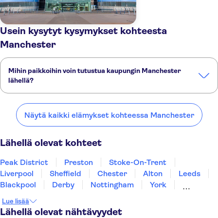
Usein kysytyt kysymykset kohteesta
Manchester
Mihin paikkoihin voin tutustua kaupungin Manchester
lähellä?
Tässä on muutamia suosikkipaikkojamme kaupungin Manchester
lähellä:
Näytä kaikki elämykset kohteessa Manchester
Peak District
Preston
Stoke-On-Trent
Liverpool
Sheffield
Lähellä olevat kohteet
Peak District
Preston
Stoke-On-Trent
Liverpool
Sheffield
Chester
Alton
Leeds
Blackpool
Derby
Nottingham
York
Wolverhampton
Llandudno
Windermere
Lue lisää
Lähellä olevat nähtävyydet