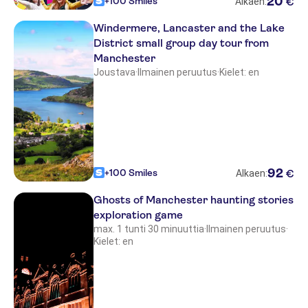
20
+100 Smiles
€
Alkaen:
Windermere, Lancaster and the Lake
District small group day tour from
Manchester
Joustava
·
Ilmainen peruutus
·
Kielet: en
92
+100 Smiles
€
Alkaen:
Ghosts of Manchester haunting stories
exploration game
max. 1 tunti 30 minuuttia
·
Ilmainen peruutus
·
Kielet: en