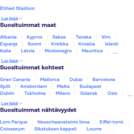
Etihad Stadium
Lue lisää
Suosituimmat maat
Albania
Kypros
Saksa
Tanska
Viro
Espanja
Suomi
Kreikka
Kroatia
Islanti
Italia
Latvia
Montenegro
Mauritius
Norja
Portugali
Ruotsi
Singapore
Lue lisää
Thaimaa
Turkki
Suosituimmat kohteet
Gran Canaria
Mallorca
Dubai
Barcelona
Split
Amsterdam
Malta
Budapest
Dublin
Tukholma
Milano
Gdansk
Oslo
York
Helsinki
Los Angeles
Rovaniemi
Lue lisää
Tallinna
Ljubljana
Riika
Suosituimmat nähtävyydet
Loro Parque
Neuschwansteinin linna
Eiffel-torni
Colosseum
Sikstuksen kappeli
Louvre