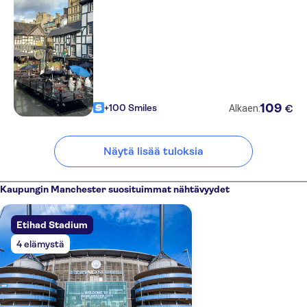
109
+100 Smiles
€
Alkaen:
Näytä lisää tuloksia
Kaupungin Manchester suosituimmat nähtävyydet
Etihad Stadium
4 elämystä