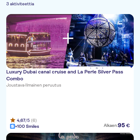
retket
E-lippu
Risteilyt
3 aktiviteettia
Iltaretket
Nähtävyyspassi
Retket
Veneet
Yöelämä
Luxury Dubai canal cruise and La Perle Silver Pass
Combo
Joustava
·
Ilmainen peruutus
4,67
/5
(6)
95
€
Alkaen:
+100 Smiles