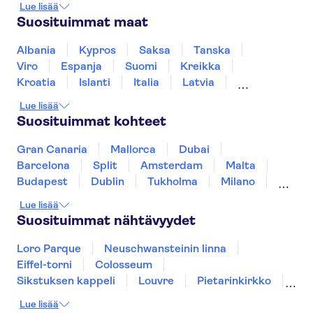
Lue lisää
Sheikh Zayed Grand Mosque
Dubai Mall
Suosituimmat maat
Dubai Creek
Louvre Abu Dhabi
Aquaventure Waterpark
The Palm Jumeirah
Albania
Kypros
Saksa
Tanska
Museum of the Future
Sky Views Dubai
Viro
Espanja
Suomi
Kreikka
Ain Dubai
Kroatia
Islanti
Italia
Latvia
Montenegro
Mauritius
Norja
Lue lisää
Portugali
Ruotsi
Singapore
Thaimaa
Suosituimmat kohteet
Turkki
Gran Canaria
Mallorca
Dubai
Barcelona
Split
Amsterdam
Malta
Budapest
Dublin
Tukholma
Milano
Gdansk
Oslo
Helsinki
Los Angeles
Lue lisää
York
Rovaniemi
Tallinna
Ljubljana
Suosituimmat nähtävyydet
Riika
Loro Parque
Neuschwansteinin linna
Eiffel-torni
Colosseum
Sikstuksen kappeli
Louvre
Pietarinkirkko
Sagrada Família
Pantheon
Prahan linna
Lue lisää
Moulin Rouge
Burj Khalifa
Keukenhof