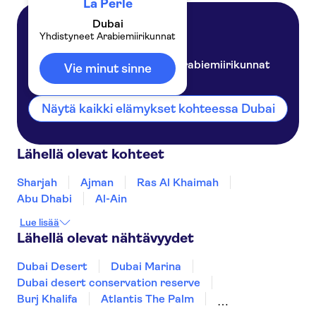
La Perle
Dubai
Yhdistyneet Arabiemiirikunnat
Dubai
Yhdistyneet Arabiemiirikunnat
Vie minut sinne
Näytä kaikki elämykset kohteessa Dubai
Lähellä olevat kohteet
Sharjah
Ajman
Ras Al Khaimah
Abu Dhabi
Al-Ain
Lue lisää
Lähellä olevat nähtävyydet
Dubai Desert
Dubai Marina
Dubai desert conservation reserve
Burj Khalifa
Atlantis The Palm
Dubai Aquarium & Underwater Zoo