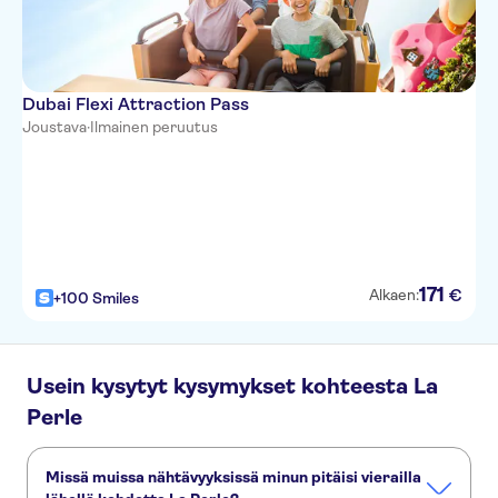
Dubai Flexi Attraction Pass
Joustava
·
Ilmainen peruutus
171
€
Alkaen:
+100 Smiles
Usein kysytyt kysymykset kohteesta La
Perle
Missä muissa nähtävyyksissä minun pitäisi vierailla