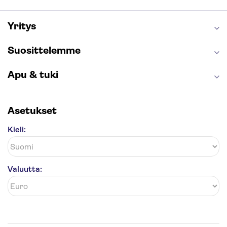
London Eye
Montmartre
Wieliczkan suolakaivos
Alhambra
Yritys
Caminito del Rey
Anne Frankin talo
Golden Circle
Suosittelemme
Apu & tuki
Asetukset
Kieli:
Valuutta: