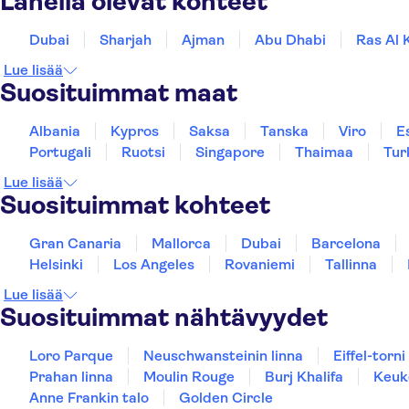
Lähellä olevat kohteet
Dubai
Sharjah
Ajman
Abu Dhabi
Ras Al 
Lue lisää
Suosituimmat maat
Albania
Kypros
Saksa
Tanska
Viro
E
Portugali
Ruotsi
Singapore
Thaimaa
Tur
Lue lisää
Suosituimmat kohteet
Gran Canaria
Mallorca
Dubai
Barcelona
Helsinki
Los Angeles
Rovaniemi
Tallinna
Lue lisää
Suosituimmat nähtävyydet
Loro Parque
Neuschwansteinin linna
Eiffel-torni
Prahan linna
Moulin Rouge
Burj Khalifa
Keuk
Anne Frankin talo
Golden Circle