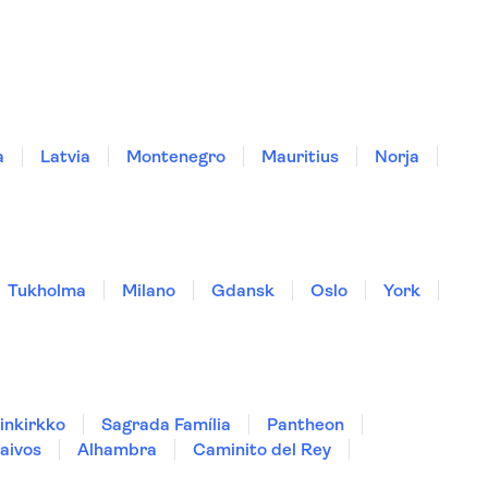
a
Latvia
Montenegro
Mauritius
Norja
Tukholma
Milano
Gdansk
Oslo
York
inkirkko
Sagrada Família
Pantheon
aivos
Alhambra
Caminito del Rey