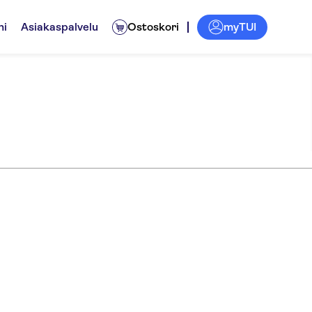
myTUI
ni
Asiakaspalvelu
Ostoskori