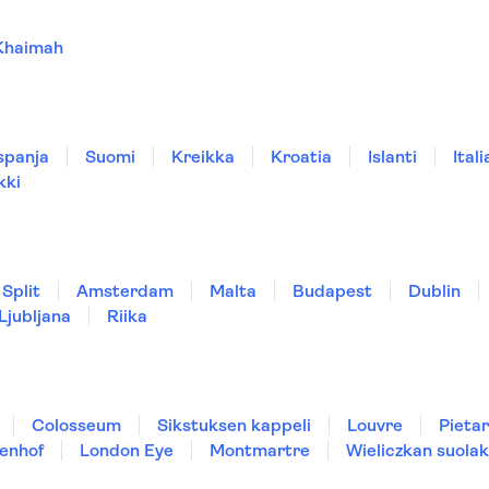
Khaimah
spanja
Suomi
Kreikka
Kroatia
Islanti
Itali
kki
Split
Amsterdam
Malta
Budapest
Dublin
Ljubljana
Riika
Colosseum
Sikstuksen kappeli
Louvre
Pietar
enhof
London Eye
Montmartre
Wieliczkan suolak