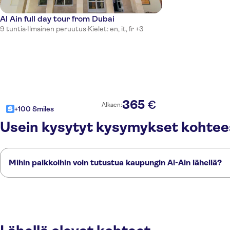
Al Ain full day tour from Dubai
9 tuntia
·
Ilmainen peruutus
·
Kielet: en, it, fr +3
365
€
Alkaen:
+100 Smiles
Usein kysytyt kysymykset kohtees
Mihin paikkoihin voin tutustua kaupungin Al-Ain lähellä?
Tässä on muutamia suosikkipaikkojamme kaupungin Al-Ain lähellä:
Dubai
Sharjah
Ajman
Abu Dhabi
Ras Al Khaimah