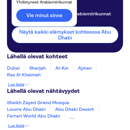
Yhdistyneet Arabiemiirikunnat
Abu Dhabi
Yhdistyneet Arabiemiirikunnat
Vie minut sinne
Näytä kaikki elämykset kohteessa Abu
Dhabi
Lähellä olevat kohteet
Dubai
Sharjah
Al-Ain
Ajman
Ras Al Khaimah
Lue lisää
Lähellä olevat nähtävyydet
Sheikh Zayed Grand Mosque
Louvre Abu Dhabi
Abu Dhabi Desert
Ferrari World Abu Dhabi
Warner Bros World Abu Dhabi
Yas Island
Lue lisää
Dubai Desert
Dubai Marina