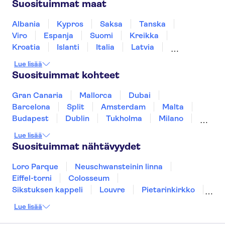
Suosituimmat maat
Dubai desert conservation reserve
Burj Khalifa
Atlantis The Palm
Albania
Kypros
Saksa
Tanska
Dubai Aquarium & Underwater Zoo
Viro
Espanja
Suomi
Kreikka
Dubai Mall
Dubai Creek
Kroatia
Islanti
Italia
Latvia
Aquaventure Waterpark
Montenegro
Mauritius
Norja
Lue lisää
Portugali
Ruotsi
Singapore
Thaimaa
Suosituimmat kohteet
Turkki
Gran Canaria
Mallorca
Dubai
Barcelona
Split
Amsterdam
Malta
Budapest
Dublin
Tukholma
Milano
Gdansk
Oslo
Helsinki
Los Angeles
Lue lisää
York
Rovaniemi
Tallinna
Ljubljana
Suosituimmat nähtävyydet
Riika
Loro Parque
Neuschwansteinin linna
Eiffel-torni
Colosseum
Sikstuksen kappeli
Louvre
Pietarinkirkko
Sagrada Família
Pantheon
Prahan linna
Lue lisää
Moulin Rouge
Burj Khalifa
Keukenhof
London Eye
Montmartre