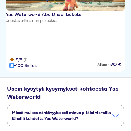
Yas Waterworld Abu Dhabi tickets
Joustava
·
Ilmainen peruutus
5
/5
(1)
70
€
Alkaen:
+100 Smiles
Usein kysytyt kysymykset kohteesta Yas
Waterworld
Missä muissa nähtävyyksissä minun pitäisi vierailla
lähellä kohdetta Yas Waterworld?
Tässä muutamia nähtävyyksiä, joita et halua missata: