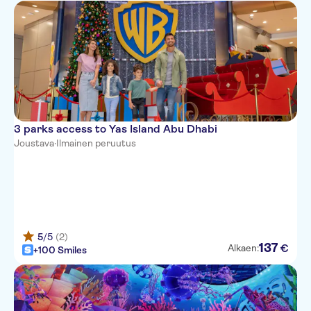
3 parks access to Yas Island Abu Dhabi
Joustava
·
Ilmainen peruutus
5
/5
(2)
137
€
Alkaen:
+100 Smiles