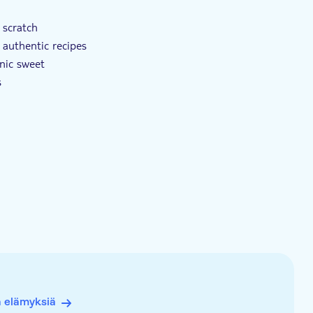
tutustumiskohde
E-lippu
 scratch
 authentic recipes
onic sweet
s
ect Turkish delight
ä elämyksiä