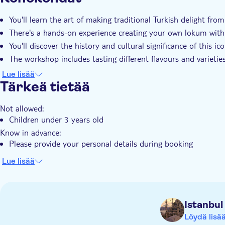
Välitön vahvistus
Skip the line
Ainutlaatuinen 
You'll learn the art of making traditional Turkish delight from
There's a hands-on experience creating your own lokum with
You'll discover the history and cultural significance of this ic
The workshop includes tasting different flavours and varietie
Your expert instructor will share tips and techniques for perf
Lue lisää
Tärkeä tietää
Not allowed:
Children under 3 years old
Know in advance:
Please provide your personal details during booking
Lue lisää
Istanbul
Löydä lisä