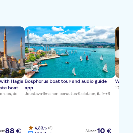
 with Hagia
Bosphorus boat tour and audio guide
Whirlin
1 tunti
·
Il
ate boat
app
 en, es, de
Joustava
·
Ilmainen peruutus
·
Kielet: en, it, fr +6
4,33
(8)
/5
88
10
€
€
en:
Alkaen: