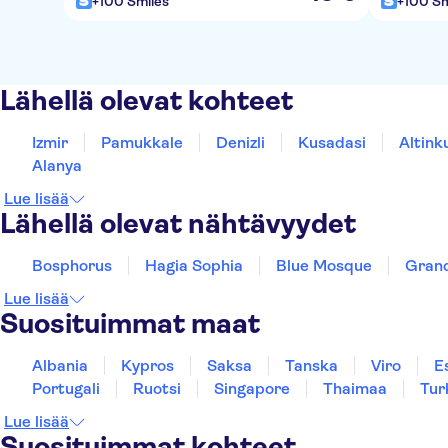
+100 Smiles
+100 Sm
Lähellä olevat kohteet
Izmir
Pamukkale
Denizli
Kusadasi
Altin
Alanya
Lue lisää
Lähellä olevat nähtävyydet
Bosphorus
Hagia Sophia
Blue Mosque
Gran
Lue lisää
Suosituimmat maat
Albania
Kypros
Saksa
Tanska
Viro
E
Portugali
Ruotsi
Singapore
Thaimaa
Tur
Lue lisää
Suosituimmat kohteet