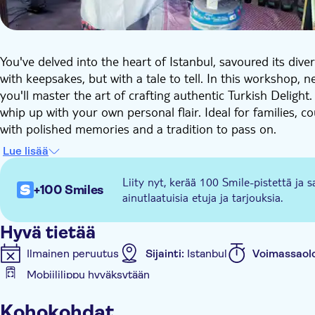
You've delved into the heart of Istanbul, savoured its div
with keepsakes, but with a tale to tell. In this workshop, n
you'll master the art of crafting authentic Turkish Deligh
whip up with your own personal flair. Ideal for families, co
with polished memories and a tradition to pass on.
At Istanbul’s most ancient monastery, tucked away in a gar
Lue lisää
making Turkish delight. Rather than store-bought sweets
Turkish delight that you've crafted yourself, presented in 
Liity nyt, kerää 100 Smile-pistettä ja s
+100 Smiles
designs.
ainutlaatuisia etuja ja tarjouksia.
Guided by a local raconteur, you'll delve into the narrative
opportunity to mingle with other artisans at The Little Ha
Hyvä tietää
Ilmainen peruutus
Sijainti:
Istanbul
Voimassaol
Mobiililippu hyväksytään
Muuta
Kohokohdat