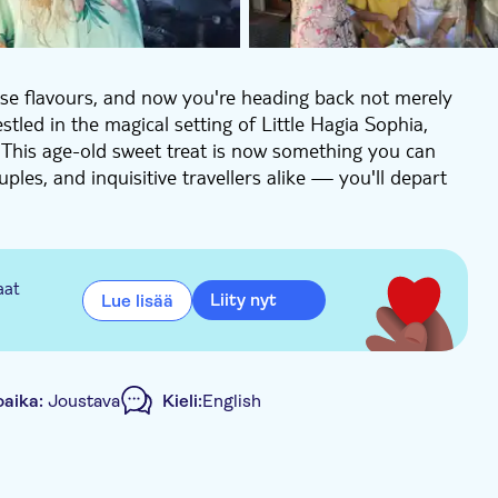
erse flavours, and now you're heading back not merely
estled in the magical setting of Little Hagia Sophia,
t. This age-old sweet treat is now something you can
uples, and inquisitive travellers alike — you'll depart
den brimming with history, you'll learn the secrets of
 masquerading as handmade, you'll be taking home
a traditional ceramic container adorned with Iznik tile
aat
Liity nyt
Lue lisää
s intertwined with this tradition. You'll also have the
gia Sophia Cultural Centre.
oaika:
Joustava
Kieli:
English