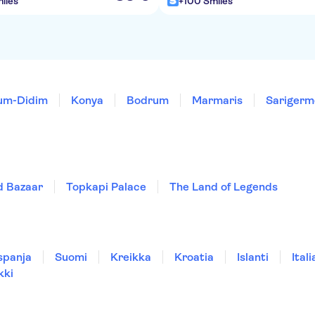
iles
+100 Smiles
kum-Didim
Konya
Bodrum
Marmaris
Sarigerm
d Bazaar
Topkapi Palace
The Land of Legends
spanja
Suomi
Kreikka
Kroatia
Islanti
Itali
kki