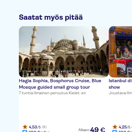
Saatat myös pitää
Hagia Sophia, Bosphorus Cruise, Blue
Istanbul d
Mosque guided small group tour
show
7 tuntia
·
Ilmainen peruutus
·
Kielet: en
Joustava
·
Il
4,53
4,25
(9)
/5
/5
49
€
Alkaen: