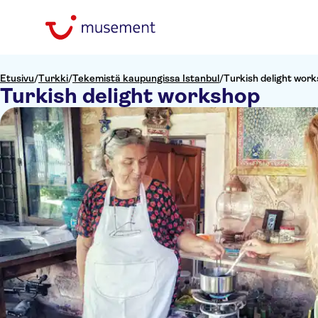
Etusivu
/
Turkki
/
Tekemistä kaupungissa Istanbul
/
Turkish delight wor
Turkish delight workshop