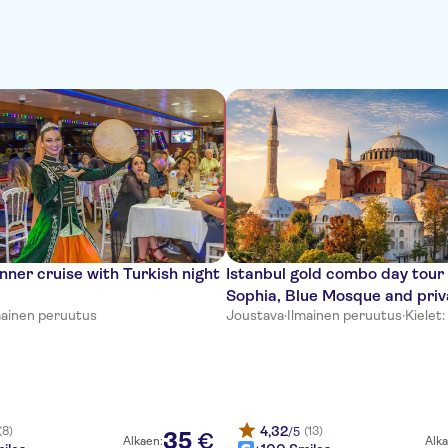
inner cruise with Turkish night
Istanbul gold combo day tour
Sophia, Blue Mosque and priv
mainen peruutus
Joustava
·
Ilmainen peruutus
·
Kielet:
cruise
4,32
(8)
(13)
/5
35
€
Alkaen:
Alka