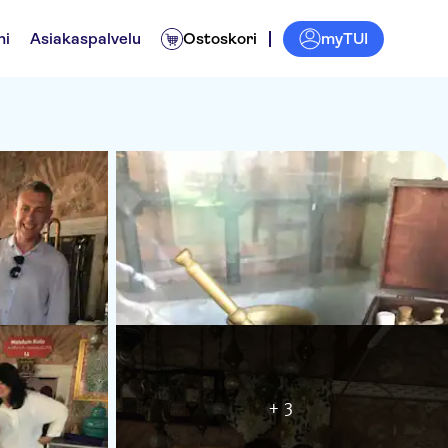
myTUI
ni
Asiakaspalvelu
Ostoskori
+ 3