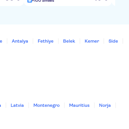
+100 Smiles
+100
e
Antalya
Fethiye
Belek
Kemer
Side
a
Latvia
Montenegro
Mauritius
Norja