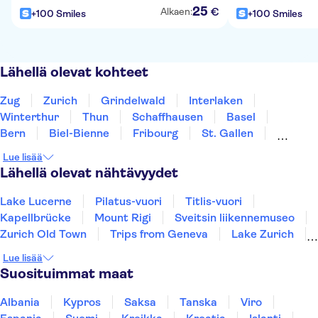
25
€
Alkaen:
+100 Smiles
+100 Smiles
Lähellä olevat kohteet
Zug
Zurich
Grindelwald
Interlaken
Winterthur
Thun
Schaffhausen
Basel
Bern
Biel-Bienne
Fribourg
St. Gallen
Bellinzona
Chur
Locarno
Lue lisää
Lähellä olevat nähtävyydet
Lake Lucerne
Pilatus-vuori
Titlis-vuori
Kapellbrücke
Mount Rigi
Sveitsin liikennemuseo
Zurich Old Town
Trips from Geneva
Lake Zurich
Lake Brienz
Jungfraujoch
Rhine Falls
Lue lisää
Suosituimmat maat
Albania
Kypros
Saksa
Tanska
Viro