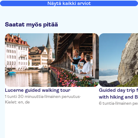
Näytä kaikki arviot
Saatat myös pitää
Lucerne guided walking tour
Guided day trip 
1 tunti 30 minuuttia
·
Ilmainen peruutus
·
with hiking and 
Kielet: en, de
6 tuntia
·
Ilmainen p