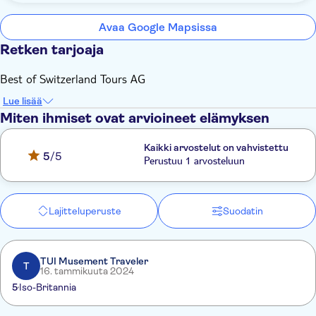
Avaa Google Mapsissa
Retken tarjoaja
Best of Switzerland Tours AG
Lue lisää
Miten ihmiset ovat arvioineet elämyksen
Kaikki arvostelut on vahvistettu
5
/5
Perustuu 1 arvosteluun
Lajitteluperuste
Suodatin
TUI Musement Traveler
T
16. tammikuuta 2024
5
Iso-Britannia