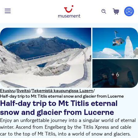
+ 6
Etusivu
/
Sveitsi
/
Tekemistä kaupungissa Luzern
/
Half-day trip to Mt Titlis eternal snow and glacier from Lucerne
Half-day trip to Mt Titlis eternal
snow and glacier from Lucerne
Enjoy an unforgettable journey into a singular world of eternal
winter. Ascend from Engelberg by the Titlis Xpress and cable
car to the top of Mt Titlis, into a world of snow and glaciers.