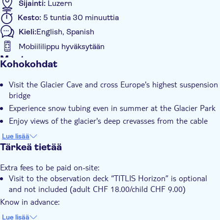
Sijainti:
Luzern
Kesto:
5 tuntia 30 minuuttia
Kieli:
English, Spanish
Mobiililippu hyväksytään
Muuta
Kohokohdat
Välitön vahvistus
Visit the Glacier Cave and cross Europe's highest suspension
Sisäänpääsymaksu sisältyy
bridge
Opastettu kierros
Experience snow tubing even in summer at the Glacier Park
E-lippu
Enjoy views of the glacier's deep crevasses from the cable
car
Group tour
Lue lisää
Tärkeä tietää
Transport included
Extra fees to be paid on-site:
Visit to the observation deck “TITLIS Horizon” is optional
and not included (adult CHF 18.00/child CHF 9.00)
Know in advance:
Temporary update (starting June 2026): due to the
Lue lisää