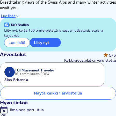
Breathtaking views of the Swiss Alps and many winter activities
await you.
At the top of Mt Titlis (3,000 m), enjoy the magnificent views
Lue lisää
of the Alps from the sun terrace, visit the Glacier Cave and
cross Europe's highest suspension bridge - the Cliff Walk. Take
+100 Smiles
a ride with the Ice Flyer, bringing you close to the Glacier Park,
Liity nyt, kerää 100 Smile-pistettä ja saat ainutlaatuisia etuja ja
tarjouksia.
where you can experience snow tubing even in summer.
Liity nyt
Lue lisää
Arvostelut
5
/5
Kaikki arvostelut on vahvistettu
TUI Musement Traveler
T
16. tammikuuta 2024
5
Iso-Britannia
Näytä kaikki 1 arvostelua
Hyvä tietää
Ilmainen peruutus