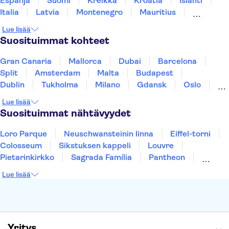
Espanja
Suomi
Kreikka
Kroatia
Islanti
Italia
Latvia
Montenegro
Mauritius
Norja
Portugali
Ruotsi
Singapore
Lue lisää
Thaimaa
Turkki
Suosituimmat kohteet
Gran Canaria
Mallorca
Dubai
Barcelona
Split
Amsterdam
Malta
Budapest
Dublin
Tukholma
Milano
Gdansk
Oslo
York
Helsinki
Los Angeles
Rovaniemi
Lue lisää
Tallinna
Ljubljana
Riika
Suosituimmat nähtävyydet
Loro Parque
Neuschwansteinin linna
Eiffel-torni
Colosseum
Sikstuksen kappeli
Louvre
Pietarinkirkko
Sagrada Família
Pantheon
Prahan linna
Moulin Rouge
Burj Khalifa
Lue lisää
Keukenhof
London Eye
Montmartre
Wieliczkan suolakaivos
Alhambra
Caminito del Rey
Anne Frankin talo
Golden Circle
Yritys