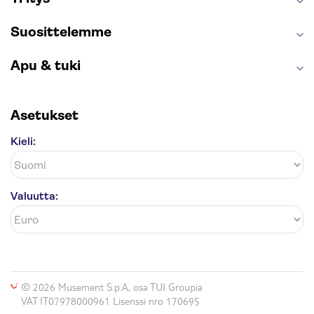
Suosittelemme
Apu & tuki
Asetukset
Kieli:
Valuutta:
© 2026 Musement S.p.A, osa TUI Groupia
VAT IT07978000961 Lisenssi nro 170695