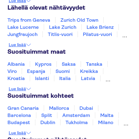
Lue lisää
Lähellä olevat nähtävyydet
Trips from Geneva
Zurich Old Town
Lake Lucerne
Lake Zurich
Lake Brienz
Jungfraujoch
Titlis-vuori
Pilatus-vuori
Kapellbrücke
Mount Rigi
Lue lisää
Sveitsin liikennemuseo
Rhine Falls
Suosituimmat maat
Albania
Kypros
Saksa
Tanska
Viro
Espanja
Suomi
Kreikka
Kroatia
Islanti
Italia
Latvia
Montenegro
Mauritius
Norja
Lue lisää
Portugali
Ruotsi
Singapore
Thaimaa
Suosituimmat kohteet
Turkki
Gran Canaria
Mallorca
Dubai
Barcelona
Split
Amsterdam
Malta
Budapest
Dublin
Tukholma
Milano
Gdansk
Oslo
Helsinki
Los Angeles
Lue lisää
York
Rovaniemi
Tallinna
Ljubljana