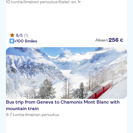
10 tuntia
·
Ilmainen peruutus
·
Kielet: en, fr
5
/5
(1)
256
€
Alkaen:
+100 Smiles
Bus trip from Geneva to Chamonix Mont Blanc with
mountain train
6-7 tuntia
·
Ilmainen peruutus