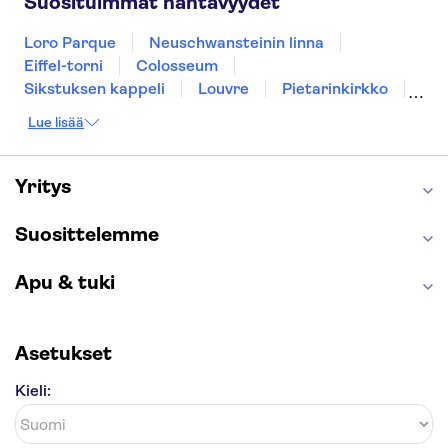
Suosituimmat nähtävyydet
Riika
Loro Parque
Neuschwansteinin linna
Eiffel-torni
Colosseum
Sikstuksen kappeli
Louvre
Pietarinkirkko
Sagrada Família
Pantheon
Prahan linna
Lue lisää
Moulin Rouge
Burj Khalifa
Keukenhof
London Eye
Montmartre
Wieliczkan suolakaivos
Alhambra
Yritys
Caminito del Rey
Anne Frankin talo
Golden Circle
Suosittelemme
Apu & tuki
Asetukset
Kieli: