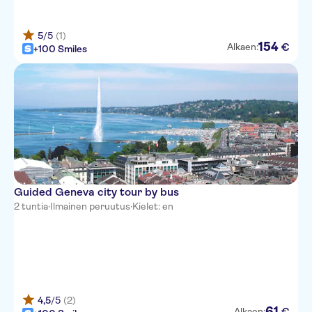
5
/5
(1)
154
€
Alkaen:
+100 Smiles
Guided Geneva city tour by bus
2 tuntia
·
Ilmainen peruutus
·
Kielet: en
4,5
/5
(2)
61
€
Alkaen: