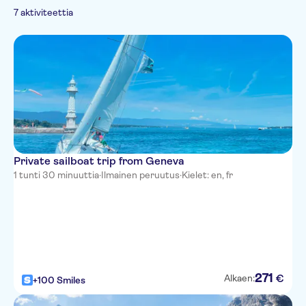
Spanish
Monumentit
pyöräilyretket
Kuljetukset
kiertoajelut
nähtävyydet
Nähtävyydet ja
7 aktiviteettia
Chinese
Risteilyt
Yksityiskuljetukset
perinteet
Kaupunki
Private sailboat trip from Geneva
1 tunti 30 minuuttia
·
Ilmainen peruutus
·
Kielet: en, fr
271
€
Alkaen:
+100 Smiles