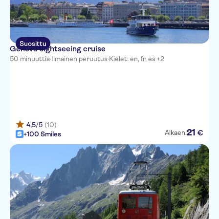
Suosittu
Geneva sightseeing cruise
50 minuuttia
·
Ilmainen peruutus
·
Kielet: en, fr, es +2
4,5
/5
(10)
21
€
Alkaen:
+100 Smiles