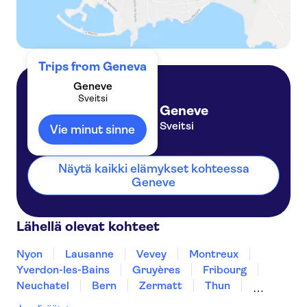
Trips from Geneva
Geneve
Sveitsi
Geneve
Sveitsi
Vie minut sinne
Näytä kaikki elämykset kohteessa
Geneve
Lähellä olevat kohteet
Nyon
Lausanne
Vevey
Montreux
Yverdon-les-Bains
Gruyères
Fribourg
Neuchatel
Bern
Zermatt
Thun
Biel-Bienne
Interlaken
Grindelwald