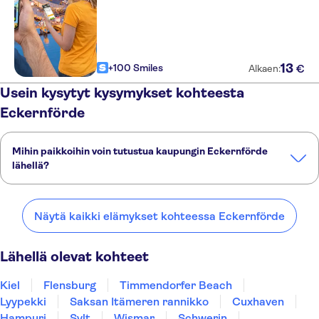
13
+100 Smiles
€
Alkaen:
Usein kysytyt kysymykset kohteesta
Eckernförde
Mihin paikkoihin voin tutustua kaupungin Eckernförde
lähellä?
Tässä on muutamia suosikkipaikkojamme kaupungin Eckernförde
lähellä:
Näytä kaikki elämykset kohteessa Eckernförde
Kiel
Flensburg
Timmendorfer Beach
Lyypekki
Saksan Itämeren rannikko
Lähellä olevat kohteet
Kiel
Flensburg
Timmendorfer Beach
Lyypekki
Saksan Itämeren rannikko
Cuxhaven
Hampuri
Sylt
Wismar
Schwerin