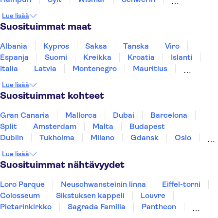
Lüneburg
Warnemünde
Rostock
Bremen
Lue lisää
Oldenburg
Suosituimmat maat
Albania
Kypros
Saksa
Tanska
Viro
Espanja
Suomi
Kreikka
Kroatia
Islanti
Italia
Latvia
Montenegro
Mauritius
Norja
Portugali
Ruotsi
Singapore
Lue lisää
Thaimaa
Turkki
Suosituimmat kohteet
Gran Canaria
Mallorca
Dubai
Barcelona
Split
Amsterdam
Malta
Budapest
Dublin
Tukholma
Milano
Gdansk
Oslo
York
Helsinki
Los Angeles
Rovaniemi
Lue lisää
Tallinna
Ljubljana
Riika
Suosituimmat nähtävyydet
Loro Parque
Neuschwansteinin linna
Eiffel-torni
Colosseum
Sikstuksen kappeli
Louvre
Pietarinkirkko
Sagrada Família
Pantheon
Prahan linna
Moulin Rouge
Burj Khalifa