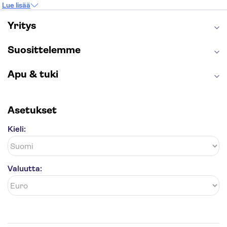
Lue lisää
Keukenhof
London Eye
Montmartre
Wieliczkan suolakaivos
Alhambra
Yritys
Caminito del Rey
Anne Frankin talo
Golden Circle
Suosittelemme
Apu & tuki
Asetukset
Kieli:
Valuutta: