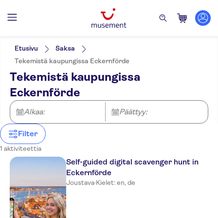
Suodata
Hinta (per aikuinen)
Nouto hotellilta
Lippuvaihtoehdot
Etusivu
Saksa
Paikalliseen makuun
Kategoriat
Min.
€
Maks.
€
Tekemistä kaupungissa Eckernförde
Yksityinen kierros
Elämyksiä paikallisille
NO-PICKUP
Aktiviteetin kieli
Tekemistä kaupungissa
Pienempi ryhmäkoko
Aktiviteetit
German
E-lippu
Retket
Eckernförde
English
Välitön vahvistus
Nähtävyydet ja perinteet
Official reseller
Alkaa:
Päättyy:
Filter
1 aktiviteettia
Self-guided digital scavenger hunt in
Eckernförde
Joustava
·
Kielet: en, de