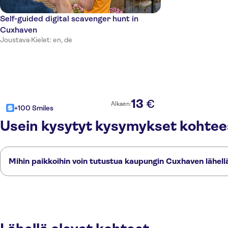
Self-guided digital scavenger hunt in
Cuxhaven
Joustava
·
Kielet: en, de
13
€
Alkaen:
+100 Smiles
Usein kysytyt kysymykset kohte
Mihin paikkoihin voin tutustua kaupungin Cuxhaven lähell
Tässä on muutamia suosikkipaikkojamme kaupungin Cuxhaven lähellä:
Oldenburg
Bremen
Hampuri
Eckernförde
Kiel