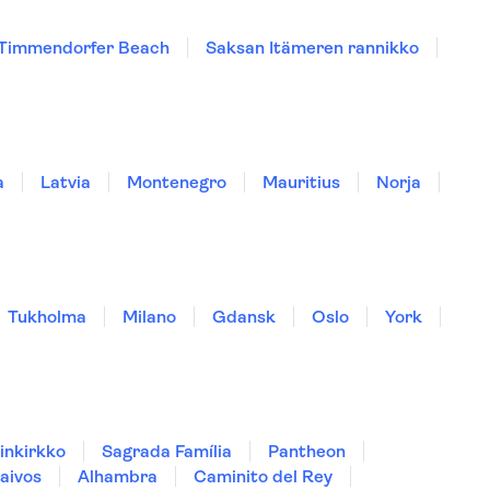
Timmendorfer Beach
Saksan Itämeren rannikko
a
Latvia
Montenegro
Mauritius
Norja
Tukholma
Milano
Gdansk
Oslo
York
inkirkko
Sagrada Família
Pantheon
aivos
Alhambra
Caminito del Rey