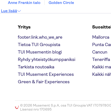
Anne Frankin talo
Golden Circle
Lue lisää
Yritys
Suositt
footer.link.who_we_are
Mallorca
Tietoa TUI Groupista
Punta Ca
TUI Musementin blogi
Cancun
Ryhdy yhteistyökumppaniksi
Teneriffa
Tarkista noutoaika
Kaikki m
TUI Musement Experiences
Kaikki nä
Green & Fair Experiences
© 2026 Musement S.p.A, osa TUI Groupia VAT IT079780
Lisenssi nro 170695