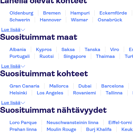
Lähellä olevat kohteet
Oldenburg
Bremen
Hampuri
Eckernförde
Schwerin
Hannover
Wismar
Osnabrück
Lue lisää
Suosituimmat maat
Albania
Kypros
Saksa
Tanska
Viro
E
Portugali
Ruotsi
Singapore
Thaimaa
Tur
Lue lisää
Suosituimmat kohteet
Gran Canaria
Mallorca
Dubai
Barcelona
Helsinki
Los Angeles
Rovaniemi
Tallinna
Lue lisää
Suosituimmat nähtävyydet
Loro Parque
Neuschwansteinin linna
Eiffel-torni
Prahan linna
Moulin Rouge
Burj Khalifa
Keuk