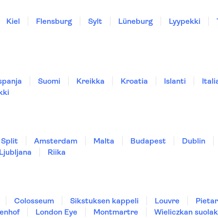
Kiel
Flensburg
Sylt
Lüneburg
Lyypekki
spanja
Suomi
Kreikka
Kroatia
Islanti
Itali
kki
Split
Amsterdam
Malta
Budapest
Dublin
Ljubljana
Riika
Colosseum
Sikstuksen kappeli
Louvre
Pietar
enhof
London Eye
Montmartre
Wieliczkan suolak