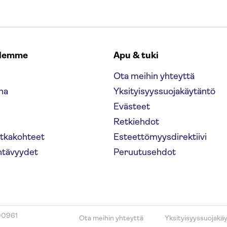
elemme
Apu & tuki
Ota meihin yhteyttä
na
Yksityisyyssuojakäytäntö
Evästeet
Retkiehdot
atkakohteet
Esteettömyysdirektiivi
htävyydet
Peruutusehdot
00961
Ota meihin yhteyttä
Yksityisyyssuojakä