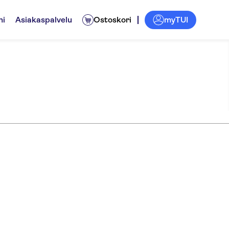
myTUI
ni
Asiakaspalvelu
Ostoskori