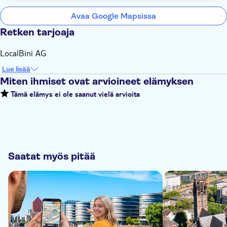
Avaa Google Mapsissa
Retken tarjoaja
LocalBini AG
Lue lisää
Miten ihmiset ovat arvioineet elämyksen
Tämä elämys ei ole saanut vielä arvioita
Saatat myös pitää