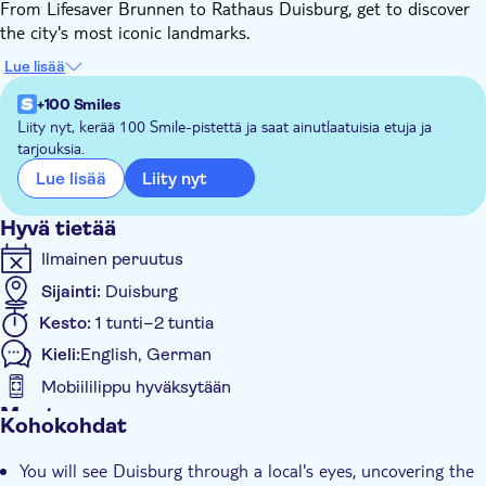
From Lifesaver Brunnen to Rathaus Duisburg, get to discover
the city's most iconic landmarks.
To make your stay even more memorable and enjoyable, you'll
Lue lisää
receive insider tips on the best cafés, restaurants, and lively
bars in Duisburg to make your stay even more memorable and
+100 Smiles
enjoyable.
Liity nyt, kerää 100 Smile-pistettä ja saat ainutlaatuisia etuja ja
tarjouksia.
By the end of this experience, you'll be more than just a visitor;
you'll feel like a local, if only for a day.
Liity nyt
Lue lisää
Hyvä tietää
Ilmainen peruutus
Sijainti:
Duisburg
Kesto:
1 tunti–2 tuntia
Kieli:
English, German
Mobiililippu hyväksytään
Muuta
Kohokohdat
Välitön vahvistus
You will see Duisburg through a local's eyes, uncovering the
Official reseller