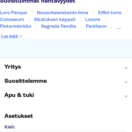
Suosituimmat nähtävyydet
Loro Parque
Neuschwansteinin linna
Eiffel-torni
Colosseum
Sikstuksen kappeli
Louvre
Pietarinkirkko
Sagrada Família
Pantheon
Prahan linna
Moulin Rouge
Burj Khalifa
Lue lisää
Keukenhof
London Eye
Montmartre
Wieliczkan suolakaivos
Alhambra
Caminito del Rey
Anne Frankin talo
Golden Circle
Yritys
Suosittelemme
Apu & tuki
Asetukset
Kieli: