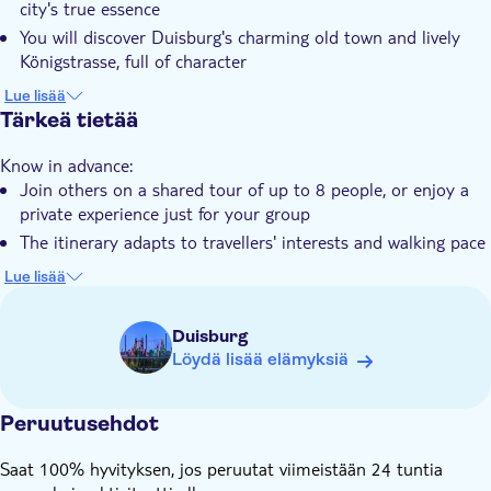
city's true essence
Opastettu kierros
You will discover Duisburg's charming old town and lively
Paikalliseen makuun
Königstrasse, full of character
You will get top local tips on the best bars, cafés, and
Pienempi ryhmäkoko
Lue lisää
restaurants to visit
Tärkeä tietää
E-lippu
Maximize your time, discovering more of Duisburg in less
Pet friendly
Know in advance:
time
Join others on a shared tour of up to 8 people, or enjoy a
private experience just for your group
The itinerary adapts to travellers' interests and walking pace
Stops may vary depending on weather conditions
Lue lisää
Entry tickets for public transportation, museums and
monuments are not included
Duisburg
Löydä lisää elämyksiä
Peruutusehdot
Saat 100% hyvityksen, jos peruutat viimeistään 24 tuntia