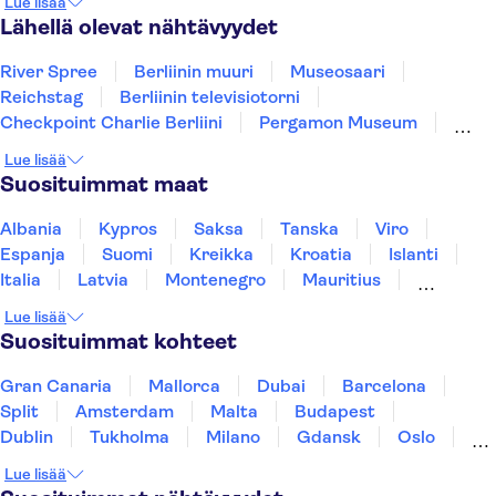
Lue lisää
Lähellä olevat nähtävyydet
River Spree
Berliinin muuri
Museosaari
Reichstag
Berliinin televisiotorni
Checkpoint Charlie Berliini
Pergamon Museum
Port of Hamburg
Brandenburg Gate
St Pauli
Lue lisää
Alexanderplatz
Elbphilharmonie
Neues Museum
Suosituimmat maat
East Berlin
HafenCity
Albania
Kypros
Saksa
Tanska
Viro
Espanja
Suomi
Kreikka
Kroatia
Islanti
Italia
Latvia
Montenegro
Mauritius
Norja
Portugali
Ruotsi
Singapore
Lue lisää
Thaimaa
Turkki
Suosituimmat kohteet
Gran Canaria
Mallorca
Dubai
Barcelona
Split
Amsterdam
Malta
Budapest
Dublin
Tukholma
Milano
Gdansk
Oslo
York
Helsinki
Los Angeles
Rovaniemi
Lue lisää
Tallinna
Ljubljana
Riika