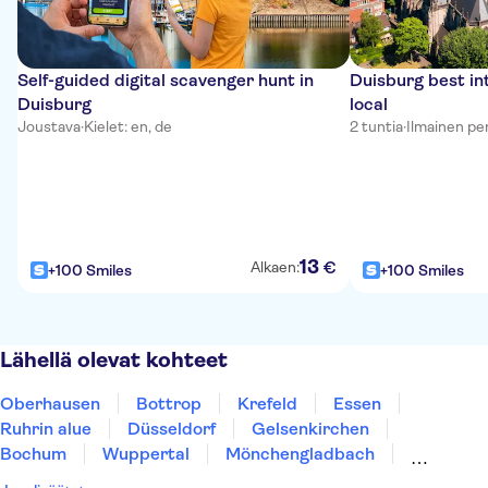
Self-guided digital scavenger hunt in
Duisburg best int
Duisburg
local
Joustava
·
Kielet: en, de
2 tuntia
·
Ilmainen pe
13
€
Alkaen:
+100 Smiles
+100 Smiles
Lähellä olevat kohteet
Oberhausen
Bottrop
Krefeld
Essen
Ruhrin alue
Düsseldorf
Gelsenkirchen
Bochum
Wuppertal
Mönchengladbach
Dortmund
Köln
Siegburg
Munster
Bonn