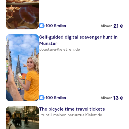
21
+100 Smiles
€
Alkaen:
Self-guided digital scavenger hunt in
Münster
Joustava
·
Kielet: en, de
13
+100 Smiles
€
Alkaen:
The bicycle time travel tickets
1 tunti
·
Ilmainen peruutus
·
Kielet: de