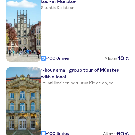
tour in Munster
2 tuntia
·
Kielet: en
10
+100 Smiles
€
Alkaen:
1-hour small group tour of Münster
with a local
1 tunti
·
Ilmainen peruutus
·
Kielet: en, de
60
+100 Smiles
€
Alkaen: