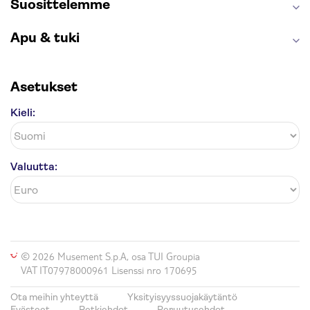
Suosittelemme
Apu & tuki
Asetukset
Kieli:
Valuutta:
© 2026 Musement S.p.A, osa TUI Groupia
VAT IT07978000961 Lisenssi nro 170695
Ota meihin yhteyttä
Yksityisyyssuojakäytäntö
Evästeet
Retkiehdot
Peruutusehdot