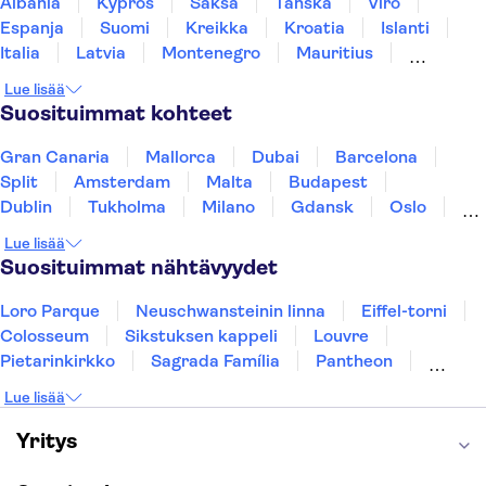
Albania
Kypros
Saksa
Tanska
Viro
Espanja
Suomi
Kreikka
Kroatia
Islanti
Italia
Latvia
Montenegro
Mauritius
Norja
Portugali
Ruotsi
Singapore
Lue lisää
Thaimaa
Turkki
Suosituimmat kohteet
Gran Canaria
Mallorca
Dubai
Barcelona
Split
Amsterdam
Malta
Budapest
Dublin
Tukholma
Milano
Gdansk
Oslo
Helsinki
Los Angeles
York
Rovaniemi
Lue lisää
Tallinna
Ljubljana
Riika
Suosituimmat nähtävyydet
Loro Parque
Neuschwansteinin linna
Eiffel-torni
Colosseum
Sikstuksen kappeli
Louvre
Pietarinkirkko
Sagrada Família
Pantheon
Prahan linna
Moulin Rouge
Burj Khalifa
Lue lisää
Keukenhof
London Eye
Montmartre
Wieliczkan suolakaivos
Alhambra
Yritys
Caminito del Rey
Anne Frankin talo
Golden Circle