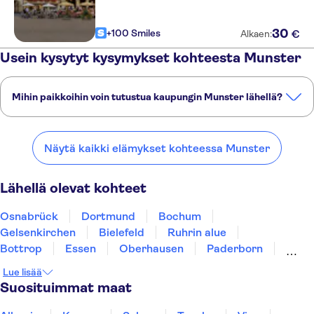
30
+100 Smiles
€
Alkaen:
Usein kysytyt kysymykset kohteesta Munster
Mihin paikkoihin voin tutustua kaupungin Munster lähellä?
Tässä on muutamia suosikkipaikkojamme kaupungin Munster
lähellä:
Näytä kaikki elämykset kohteessa Munster
Osnabrück
Dortmund
Bochum
Gelsenkirchen
Bielefeld
Lähellä olevat kohteet
Osnabrück
Dortmund
Bochum
Gelsenkirchen
Bielefeld
Ruhrin alue
Bottrop
Essen
Oberhausen
Paderborn
Duisburg
Wuppertal
Düsseldorf
Krefeld
Lue lisää
Mönchengladbach
Suosituimmat maat