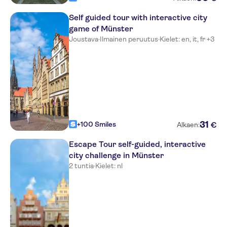
Self guided tour with interactive city
game of Münster
Joustava
·
Ilmainen peruutus
·
Kielet: en, it, fr +3
31
+100 Smiles
€
Alkaen:
Escape Tour self-guided, interactive
city challenge in Münster
2 tuntia
·
Kielet: nl