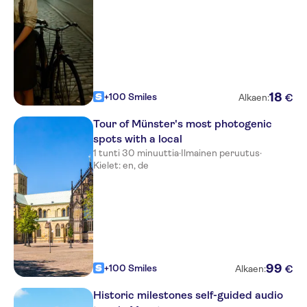
18
+100 Smiles
€
Alkaen:
Tour of Münster's most photogenic
spots with a local
1 tunti 30 minuuttia
·
Ilmainen peruutus
·
Kielet: en, de
99
+100 Smiles
€
Alkaen:
Historic milestones self-guided audio