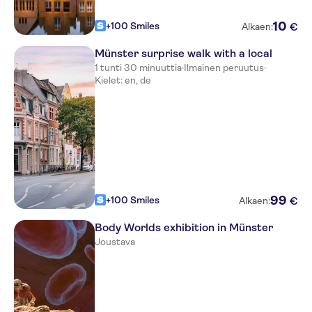
10
+100 Smiles
€
Alkaen:
Münster surprise walk with a local
1 tunti 30 minuuttia
·
Ilmainen peruutus
·
Kielet: en, de
99
+100 Smiles
€
Alkaen:
Body Worlds exhibition in Münster
Joustava