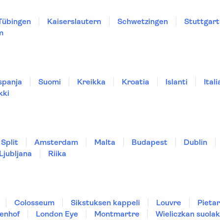
Tübingen
Kaiserslautern
Schwetzingen
Stuttgart
m
spanja
Suomi
Kreikka
Kroatia
Islanti
Itali
kki
Split
Amsterdam
Malta
Budapest
Dublin
Ljubljana
Riika
Colosseum
Sikstuksen kappeli
Louvre
Pietar
enhof
London Eye
Montmartre
Wieliczkan suolak