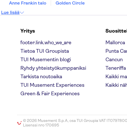
Anne Frankin talo
Golden Circle
Lue lisää
Yritys
Suositt
footer.link.who_we_are
Mallorca
Tietoa TUI Groupista
Punta Ca
TUI Musementin blogi
Cancun
Ryhdy yhteistyökumppaniksi
Teneriffa
Tarkista noutoaika
Kaikki m
TUI Musement Experiences
Kaikki nä
Green & Fair Experiences
© 2026 Musement S.p.A, osa TUI Groupia VAT IT079780
Lisenssi nro 170695