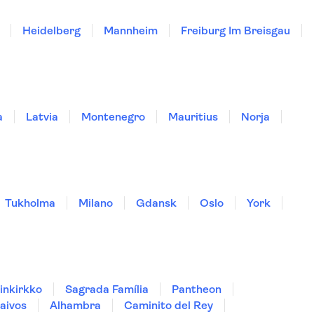
Heidelberg
Mannheim
Freiburg Im Breisgau
a
Latvia
Montenegro
Mauritius
Norja
Tukholma
Milano
Gdansk
Oslo
York
inkirkko
Sagrada Família
Pantheon
aivos
Alhambra
Caminito del Rey