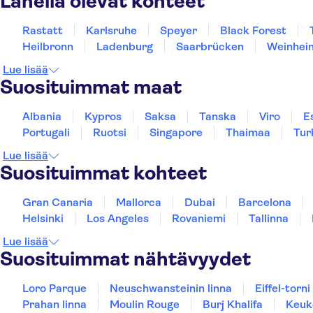
Lähellä olevat kohteet
Rastatt
Karlsruhe
Speyer
Black Forest
Heilbronn
Ladenburg
Saarbrücken
Weinhei
Lue lisää
Suosituimmat maat
Albania
Kypros
Saksa
Tanska
Viro
E
Portugali
Ruotsi
Singapore
Thaimaa
Tur
Lue lisää
Suosituimmat kohteet
Gran Canaria
Mallorca
Dubai
Barcelona
Helsinki
Los Angeles
Rovaniemi
Tallinna
Lue lisää
Suosituimmat nähtävyydet
Loro Parque
Neuschwansteinin linna
Eiffel-torni
Prahan linna
Moulin Rouge
Burj Khalifa
Keuk