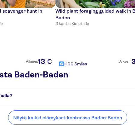
al scavenger hunt in
Wild plant foraging guided walk in 
Baden
de
3 tuntia
·
Kielet: de
13
€
Alkaen:
Alkaen:
+100 Smiles
esta Baden-Baden
hellä?
llä:
Näytä kaikki elämykset kohteessa Baden-Baden