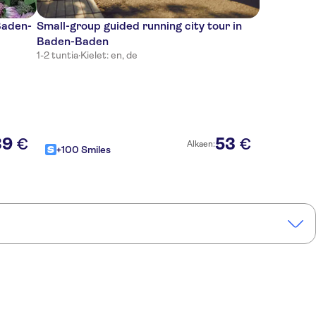
Baden-
Small-group guided running city tour in
Baden-Baden
1-2 tuntia
·
Kielet: en, de
39
53
€
€
Alkaen:
+100 Smiles