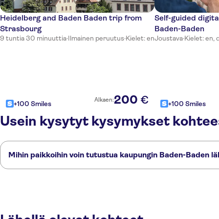
Heidelberg and Baden Baden trip from
Self-guided digit
Strasbourg
Baden-Baden
9 tuntia 30 minuuttia
·
Ilmainen peruutus
·
Kielet: en
Joustava
·
Kielet: en, 
200
€
Alkaen:
+100 Smiles
+100 Smiles
Usein kysytyt kysymykset kohte
Mihin paikkoihin voin tutustua kaupungin Baden-Baden lä
Tässä on muutamia suosikkipaikkojamme kaupungin Baden-Baden lähe
Rastatt
Karlsruhe
Speyer
Black Forest
Tübingen