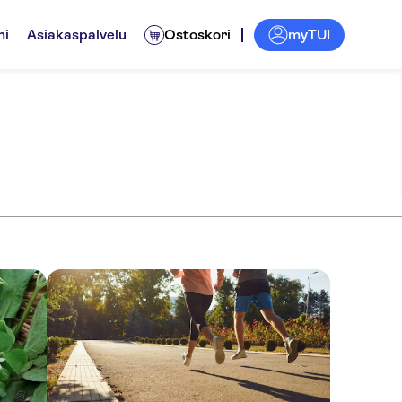
myTUI
ni
Asiakaspalvelu
Ostoskori