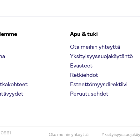
elemme
Apu & tuki
Ota meihin yhteyttä
na
Yksityisyyssuojakäytäntö
Evästeet
Retkiehdot
atkakohteet
Esteettömyysdirektiivi
htävyydet
Peruutusehdot
00961
Ota meihin yhteyttä
Yksityisyyssuojakä