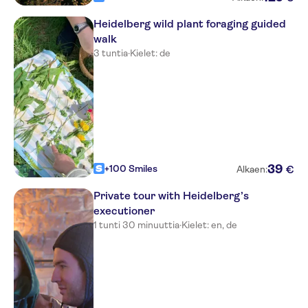
Heidelberg wild plant foraging guided
walk
3 tuntia
·
Kielet: de
39
+100 Smiles
€
Alkaen:
Private tour with Heidelberg’s
executioner
1 tunti 30 minuuttia
·
Kielet: en, de