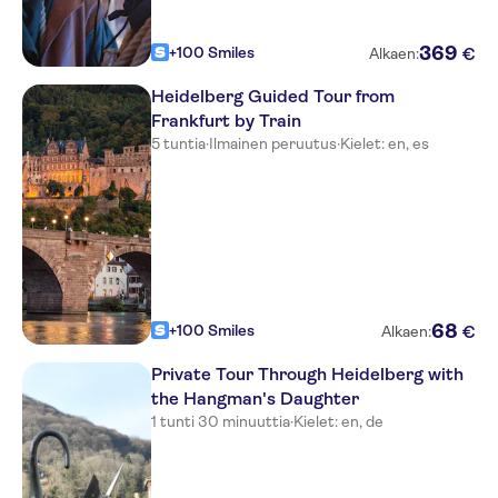
369
+100 Smiles
€
Alkaen:
Heidelberg Guided Tour from
Frankfurt by Train
5 tuntia
·
Ilmainen peruutus
·
Kielet: en, es
68
+100 Smiles
€
Alkaen:
Private Tour Through Heidelberg with
the Hangman's Daughter
1 tunti 30 minuuttia
·
Kielet: en, de