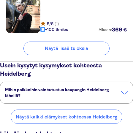
5
/5
(1)
369
+100 Smiles
€
Alkaen:
Näytä lisää tuloksia
Usein kysytyt kysymykset kohteesta
Heidelberg
Mihin paikkoihin voin tutustua kaupungin Heidelberg
lähellä?
Tässä on muutamia suosikkipaikkojamme kaupungin Heidelberg
lähellä:
Näytä kaikki elämykset kohteessa Heidelberg
Ladenburg
Schwetzingen
Weinheim
Mannheim
Bensheim