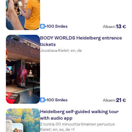
13
+100 Smiles
€
Alkaen:
BODY WORLDS Heidelberg entrance
tickets
Joustava
·
Kielet: en, de
21
+100 Smiles
€
Alkaen:
Heidelberg self-guided walking tour
with audio app
2 tuntia 30 minuuttia
·
Ilmainen peruutus
·
Kielet: en, es, de +1