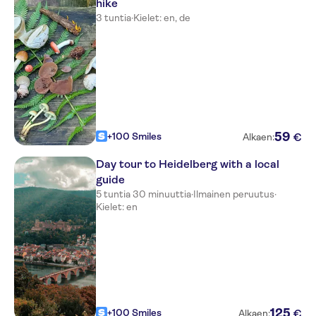
hike
3 tuntia
·
Kielet: en, de
59
+100 Smiles
€
Alkaen:
Day tour to Heidelberg with a local
guide
5 tuntia 30 minuuttia
·
Ilmainen peruutus
·
Kielet: en
125
+100 Smiles
€
Alkaen: