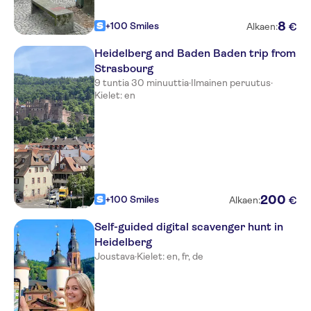
Hotel Ibis Heidelberg
8
+100 Smiles
€
Meßplatz Heidelberg
Alkaen:
Heidelberg and Baden Baden trip from
Bahnhof Mörlenbach
Strasbourg
NH Hotel Viernheim
9 tuntia 30 minuuttia
·
Ilmainen peruutus
·
Kielet: en
BW Viernheim
NH Weinheim
REWE Weinheim
Riesenfass Bad Dürkheim
200
+100 Smiles
€
Alkaen:
Self-guided digital scavenger hunt in
Heidelberg
Joustava
·
Kielet: en, fr, de