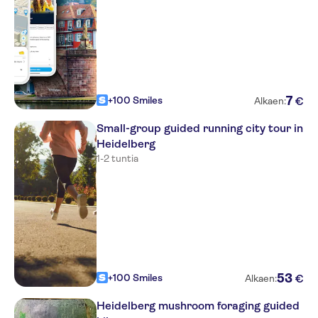
7
+100 Smiles
€
Alkaen:
Small-group guided running city tour in
Heidelberg
1-2 tuntia
53
+100 Smiles
€
Alkaen:
Heidelberg mushroom foraging guided