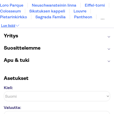
Loro Parque
Neuschwansteinin linna
Eiffel-torni
Colosseum
Sikstuksen kappeli
Louvre
Pietarinkirkko
Sagrada Família
Pantheon
Prahan linna
Moulin Rouge
Burj Khalifa
Lue lisää
Keukenhof
London Eye
Montmartre
Wieliczkan suolakaivos
Alhambra
Yritys
Caminito del Rey
Anne Frankin talo
Golden Circle
Suosittelemme
Apu & tuki
Asetukset
Kieli:
Valuutta: