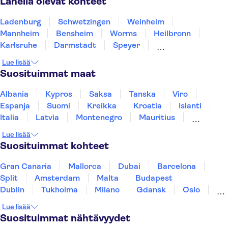
Lähellä olevat kohteet
Ladenburg
Schwetzingen
Weinheim
Mannheim
Bensheim
Worms
Heilbronn
Karlsruhe
Darmstadt
Speyer
Kaiserslautern
Aschaffenburg
Rastatt
Lue lisää
Mainz
Frankfurt am Main
Suosituimmat maat
Albania
Kypros
Saksa
Tanska
Viro
Espanja
Suomi
Kreikka
Kroatia
Islanti
Italia
Latvia
Montenegro
Mauritius
Norja
Portugali
Ruotsi
Singapore
Lue lisää
Thaimaa
Turkki
Suosituimmat kohteet
Gran Canaria
Mallorca
Dubai
Barcelona
Split
Amsterdam
Malta
Budapest
Dublin
Tukholma
Milano
Gdansk
Oslo
Helsinki
York
Rovaniemi
Los Angeles
Lue lisää
Tallinna
Ljubljana
Riika
Suosituimmat nähtävyydet