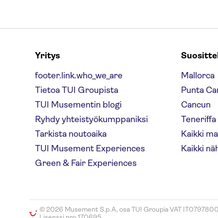
Yritys
Suositt
footer.link.who_we_are
Mallorca
Tietoa TUI Groupista
Punta Ca
TUI Musementin blogi
Cancun
Ryhdy yhteistyökumppaniksi
Teneriffa
Tarkista noutoaika
Kaikki m
TUI Musement Experiences
Kaikki nä
Green & Fair Experiences
© 2026 Musement S.p.A, osa TUI Groupia VAT IT079780
Lisenssi nro 170695