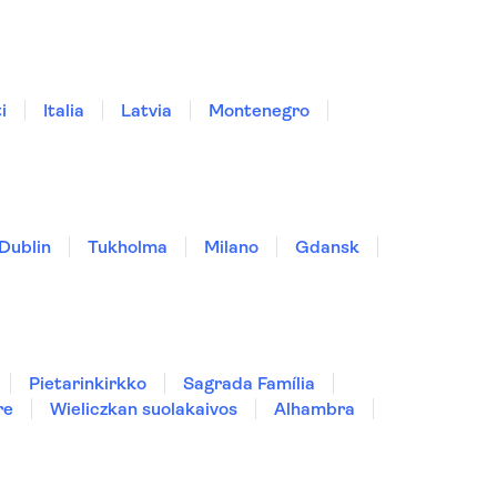
i
Italia
Latvia
Montenegro
Dublin
Tukholma
Milano
Gdansk
Pietarinkirkko
Sagrada Família
re
Wieliczkan suolakaivos
Alhambra