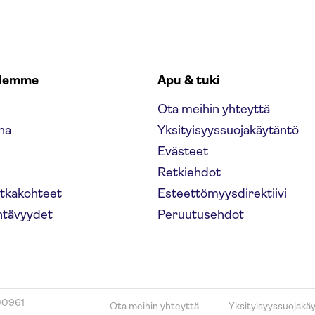
elemme
Apu & tuki
Ota meihin yhteyttä
na
Yksityisyyssuojakäytäntö
Evästeet
Retkiehdot
atkakohteet
Esteettömyysdirektiivi
htävyydet
Peruutusehdot
00961
Ota meihin yhteyttä
Yksityisyyssuojakä