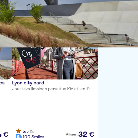
Lajittele:
es
Lyon city card
Joustava
·
Ilmainen peruutus
·
Kielet: en, fr
5
(2)
/5
4
32
€
€
Alkaen:
+100 Smiles