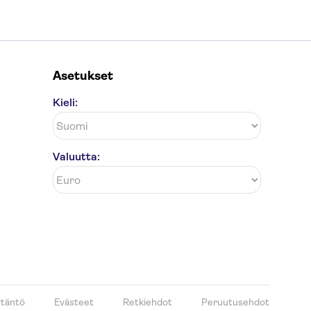
Asetukset
Kieli:
Valuutta:
ytäntö
Evästeet
Retkiehdot
Peruutusehdot