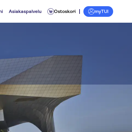
myTUI
ni
Asiakaspalvelu
Ostoskori
fluences
ille
Aktiviteetit