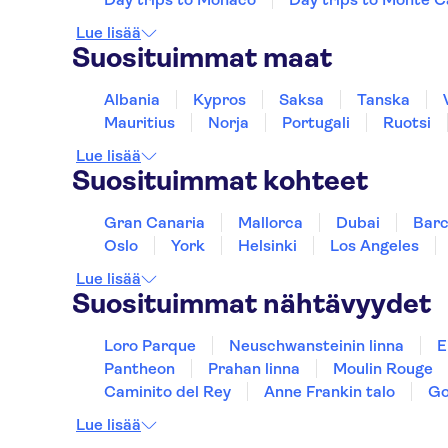
Lue lisää
Suosituimmat maat
Albania
Kypros
Saksa
Tanska
Mauritius
Norja
Portugali
Ruotsi
Lue lisää
Suosituimmat kohteet
Gran Canaria
Mallorca
Dubai
Barc
Oslo
York
Helsinki
Los Angeles
Lue lisää
Suosituimmat nähtävyydet
Loro Parque
Neuschwansteinin linna
E
Pantheon
Prahan linna
Moulin Rouge
Caminito del Rey
Anne Frankin talo
Go
Lue lisää