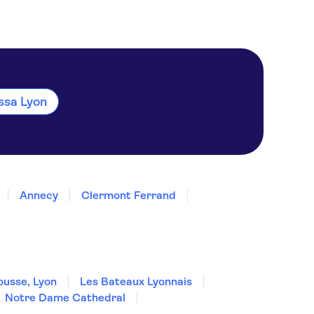
ssa Lyon
Annecy
Clermont Ferrand
ousse, Lyon
Les Bateaux Lyonnais
Notre Dame Cathedral