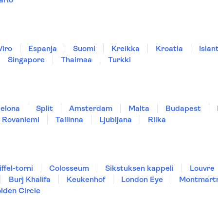
Viro
Espanja
Suomi
Kreikka
Kroatia
Islant
Singapore
Thaimaa
Turkki
elona
Split
Amsterdam
Malta
Budapest
Rovaniemi
Tallinna
Ljubljana
Riika
iffel-torni
Colosseum
Sikstuksen kappeli
Louvre
Burj Khalifa
Keukenhof
London Eye
Montmart
lden Circle