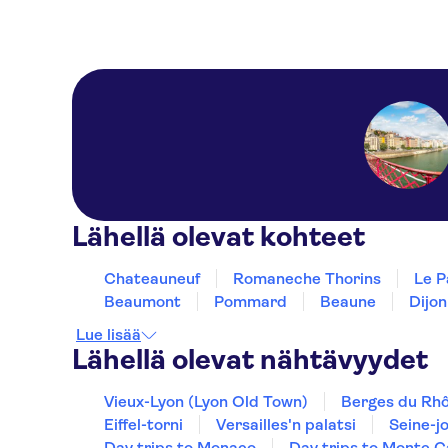
Lähellä olevat kohteet
Chateauneuf
Romaneche Thorins
Le P
Beaumont
Pommard
Beaune
Dijon
Lue lisää
Lähellä olevat nähtävyydet
Vieux-Lyon (Lyon Old Town)
Berges du Rh
Eiffel-torni
Versailles'n palatsi
Seine-jo
Day trips to Monaco
Day trips to Monte C