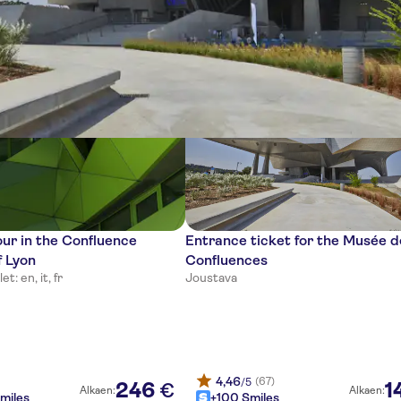
tia
ur in the Confluence
Entrance ticket for the Musée d
f Lyon
Confluences
let: en, it, fr
Joustava
4,46
(67)
/5
246
1
€
Alkaen:
Alkaen:
miles
+100 Smiles