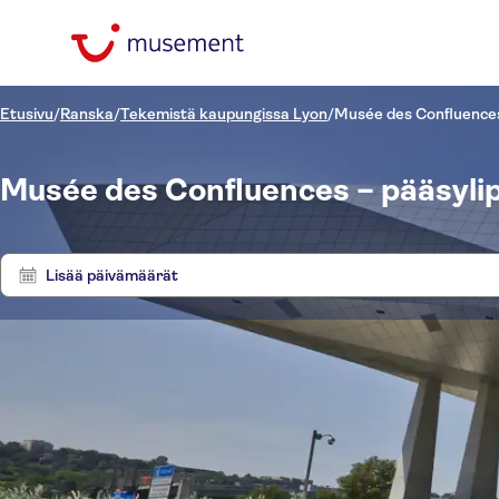
Etusivu
/
Ranska
/
Tekemistä kaupungissa Lyon
/
Musée des Confluence
Musée des Confluences – pääsylip
Lisää päivämäärät
Hinta (per aikuinen)
Kierr
Nouto hotellilta
Lippuvaihtoehdot
E-lippu
Kategoriat
€
€
Nä
Min.
Maks.
Välitön vahvistus
Nähtävyydet ja opastetut
Aktiviteetin kieli
NO-PICKUP