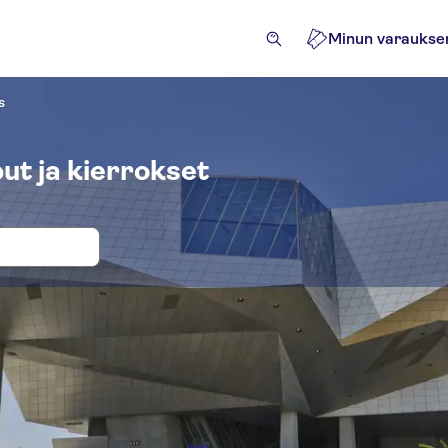
Minun varaukse
s
ut ja kierrokset
okset ja liput paikkaan Musée des Con
htävyydet ja opastetut retket
Retket
Elämyksiä paikallis