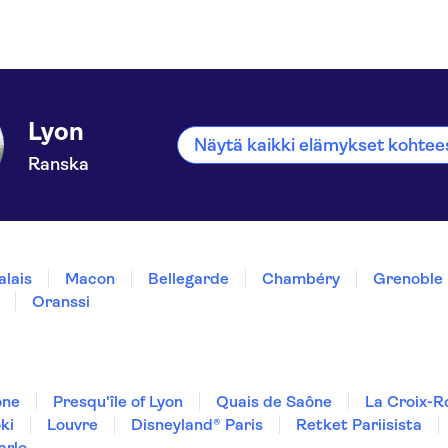
Lyon
Näytä kaikki elämykset kohtee
Ranska
alais
Macon
Bellegarde
Chambéry
Grenoble
Oranssi
ône
Presqu'île of Lyon
Quais de Saône
La Croix-R
ki
Louvre
Disneyland® Paris
Retket Pariisista
arlo