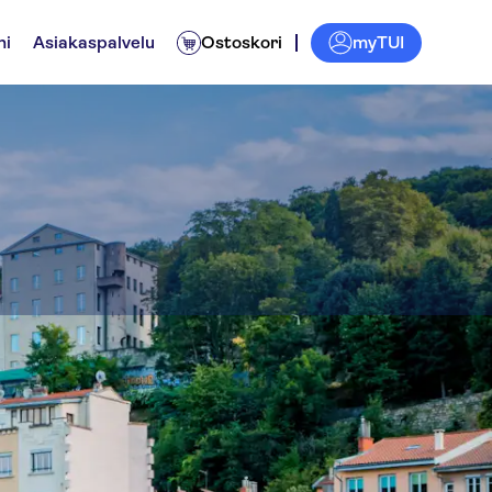
myTUI
ni
Asiakaspalvelu
Ostoskori
e