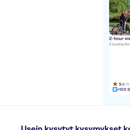
2-hour el
2 tuntia
·
Il
5
(1)
/5
+100 S
Usein kysytyt kysymykset k