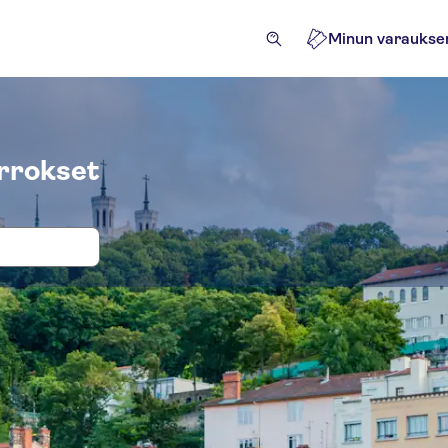
Minun varaukse
errokset
okset ja liput paikkaan Quais de Saôn
iviteetit
Retket
Nähtävyydet ja opastetut retket