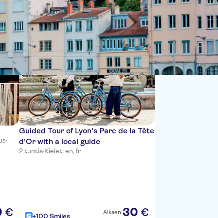
Lajittele:
Guided Tour of Lyon's Parc de la Tête
us
·
d'Or with a local guide
2 tuntia
·
Kielet: en, fr
0
30
€
€
Alkaen:
+100 Smiles