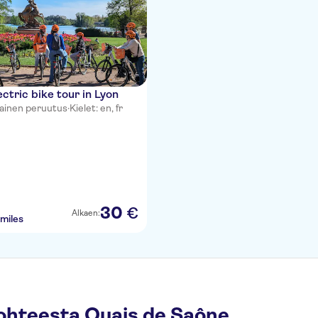
ectric bike tour in Lyon
mainen peruutus
·
Kielet: en, fr
30
€
Alkaen:
miles
ohteesta Quais de Saône