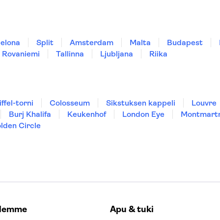
elona
Split
Amsterdam
Malta
Budapest
Rovaniemi
Tallinna
Ljubljana
Riika
iffel-torni
Colosseum
Sikstuksen kappeli
Louvre
Burj Khalifa
Keukenhof
London Eye
Montmart
lden Circle
elemme
Apu & tuki