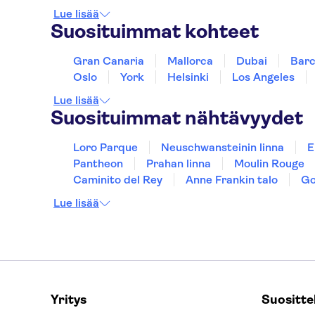
Lue lisää
Suosituimmat kohteet
Gran Canaria
Mallorca
Dubai
Barc
Oslo
York
Helsinki
Los Angeles
Lue lisää
Suosituimmat nähtävyydet
Loro Parque
Neuschwansteinin linna
E
Pantheon
Prahan linna
Moulin Rouge
Caminito del Rey
Anne Frankin talo
Go
Lue lisää
Yritys
Suositt