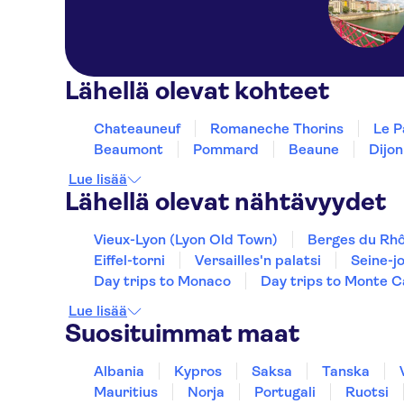
Lähellä olevat kohteet
Chateauneuf
Romaneche Thorins
Le P
Beaumont
Pommard
Beaune
Dijon
Lue lisää
Lähellä olevat nähtävyydet
Vieux-Lyon (Lyon Old Town)
Berges du Rh
Eiffel-torni
Versailles'n palatsi
Seine-jo
Day trips to Monaco
Day trips to Monte C
Lue lisää
Suosituimmat maat
Albania
Kypros
Saksa
Tanska
Mauritius
Norja
Portugali
Ruotsi