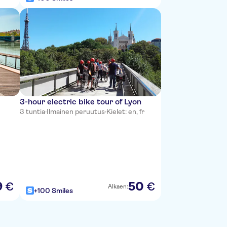
3-hour electric bike tour of Lyon
3 tuntia
·
Ilmainen peruutus
·
Kielet: en, fr
9
50
€
€
Alkaen:
+100 Smiles