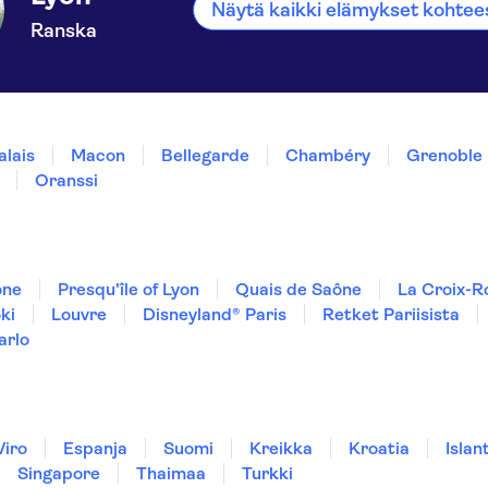
Näytä kaikki elämykset kohtee
Ranska
alais
Macon
Bellegarde
Chambéry
Grenoble
Oranssi
ône
Presqu'île of Lyon
Quais de Saône
La Croix-R
ki
Louvre
Disneyland® Paris
Retket Pariisista
arlo
Viro
Espanja
Suomi
Kreikka
Kroatia
Islant
Singapore
Thaimaa
Turkki