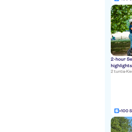
2-hour Se
highlight
2 tuntia
·
Kie
+100 S