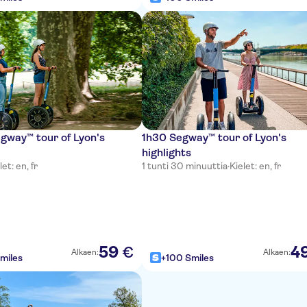
gway™ tour of Lyon's
1h30 Segway™ tour of Lyon's
s
highlights
let: en, fr
1 tunti 30 minuuttia
·
Kielet: en, fr
59
4
€
Alkaen:
Alkaen:
miles
+100 Smiles