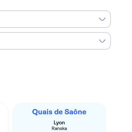
 guide
2-hour Segway™ tour of Lyon's highlights
Quais de Saône
Lyon
Ranska