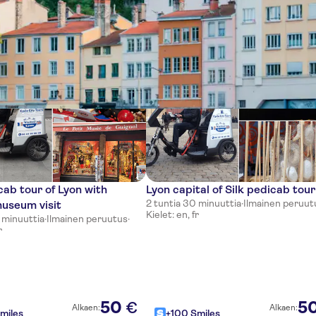
tia
ab tour of Lyon with
Lyon capital of Silk pedicab tour
2 tuntia 30 minuuttia
·
Ilmainen peruut
useum visit
Kielet: en, fr
 minuuttia
·
Ilmainen peruutus
·
r
50
5
€
Alkaen:
Alkaen:
miles
+100 Smiles