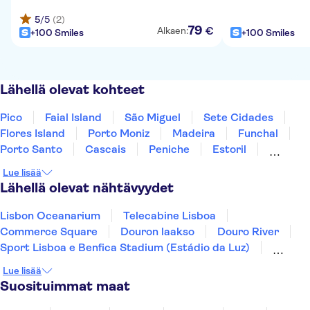
5
/5
(2)
79
€
Alkaen:
+100 Smiles
+100 Smiles
Lähellä olevat kohteet
Pico
Faial Island
São Miguel
Sete Cidades
Flores Island
Porto Moniz
Madeira
Funchal
Porto Santo
Cascais
Peniche
Estoril
Sintra
Obidos
Carcavelos
Lue lisää
Lähellä olevat nähtävyydet
Lisbon Oceanarium
Telecabine Lisboa
Commerce Square
Douron laakso
Douro River
Sport Lisboa e Benfica Stadium (Estádio da Luz)
Jerónimos Monastery
The National Coach Museum
Lue lisää
Rua Augusta Arch
Calouste Gulbenkian Museum
Suosituimmat maat
Lissabonin eläintarha
Penan palatsi