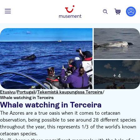
+ 4
Etusivu
/
Portugali
/
Tekemistä kaupungissa Terceira
/
Whale watching in Terceira
Whale watching in Terceira
The Azores are a true oasis when it comes to cetacean
observation, being possible to see around 28 different species
throughout the year, this represents 1/3 of the world's known
cetacean species.