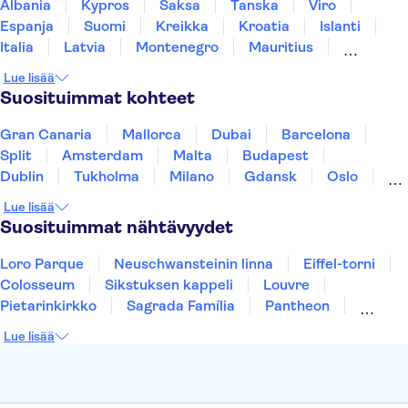
Peneda-Gerêsin kansallispuisto
Benagilin luola
Albania
Kypros
Saksa
Tanska
Viro
Moorish Castle
Espanja
Suomi
Kreikka
Kroatia
Islanti
Italia
Latvia
Montenegro
Mauritius
Norja
Portugali
Ruotsi
Singapore
Lue lisää
Thaimaa
Turkki
Suosituimmat kohteet
Gran Canaria
Mallorca
Dubai
Barcelona
Split
Amsterdam
Malta
Budapest
Dublin
Tukholma
Milano
Gdansk
Oslo
Helsinki
Los Angeles
York
Rovaniemi
Lue lisää
Tallinna
Ljubljana
Riika
Suosituimmat nähtävyydet
Loro Parque
Neuschwansteinin linna
Eiffel-torni
Colosseum
Sikstuksen kappeli
Louvre
Pietarinkirkko
Sagrada Família
Pantheon
Prahan linna
Moulin Rouge
Burj Khalifa
Lue lisää
Keukenhof
London Eye
Montmartre
Wieliczkan suolakaivos
Alhambra
Caminito del Rey
Anne Frankin talo
Golden Circle