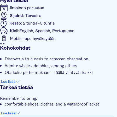
Hyvä tietää
Ilmainen peruutus
Sijainti:
Terceira
Kesto:
2 tuntia–3 tuntia
Kieli:
English, Spanish, Portuguese
Mobiililippu hyväksytään
Muuta
Kohokohdat
Välitön vahvistus
Discover a true oasis to cetacean observation
Opastettu kierros
Admire whales, dolphins, among others
Ota koko perhe mukaan – täällä viihtyvät kaikki
Lue lisää
Tärkeä tietää
Remember to bring:
comfortable shoes, clothes, and a waterproof jacket
Lue lisää