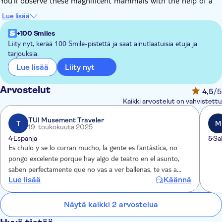
You'll observe these magnificent mammals with the help of a
“Watcher” (a member of the tour operator team located on
Lue lisää
land), located in a high area, where, through long-range
binoculars and radio guidance, vessels about the whereabouts
+100 Smiles
of cetaceans. This way we can maintain a cetacean sighting rate
Liity nyt, kerää 100 Smile-pistettä ja saat ainutlaatuisia etuja ja
tarjouksia.
of over 90%.
Liity nyt
Lue lisää
Arvostelut
4,5
/5
Kaikki arvostelut on vahvistettu
TUI Musement Traveler
T
M
19. toukokuuta 2025
4
Espanja
5
Sa
Es chulo y se lo curran mucho, la gente es fantástica, no
pongo excelente porque hay algo de teatro en el asunto,
saben perfectamente que no vas a ver ballenas, te vas a
Lue lisää
Käännä
hartar de ver delfines, pero la posibilidad de ver una ballena
es muy, pero que muy baja, y ellos lo saben…
Näytä kaikki 2 arvostelua