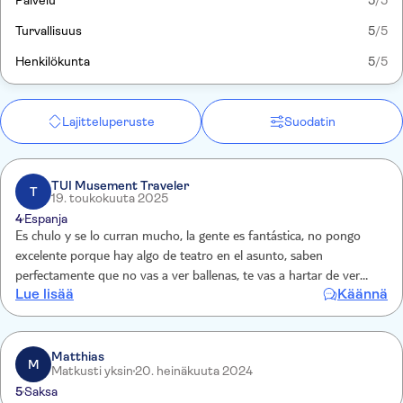
Palvelu
5
/5
Turvallisuus
5
/5
Henkilökunta
5
/5
Lajitteluperuste
Suodatin
TUI Musement Traveler
T
19. toukokuuta 2025
4
Espanja
Es chulo y se lo curran mucho, la gente es fantástica, no pongo
excelente porque hay algo de teatro en el asunto, saben
perfectamente que no vas a ver ballenas, te vas a hartar de ver
Lue lisää
Käännä
delfines, pero la posibilidad de ver una ballena es muy, pero que
muy baja, y ellos lo saben…
Matthias
M
Matkusti yksin
20. heinäkuuta 2024
5
Saksa