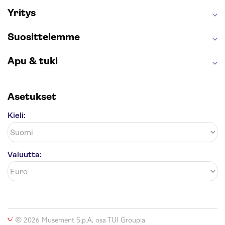
Yritys
Suosittelemme
Apu & tuki
Asetukset
Kieli:
Valuutta:
© 2026 Musement S.p.A, osa TUI Groupia