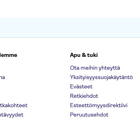
elemme
Apu & tuki
Ota meihin yhteyttä
na
Yksityisyyssuojakäytäntö
Evästeet
Retkiehdot
atkakohteet
Esteettömyysdirektiivi
htävyydet
Peruutusehdot