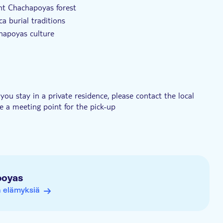
nt Chachapoyas forest
a burial traditions
chapoyas culture
you stay in a private residence, please contact the local
te a meeting point for the pick-up
, February, and March due to the rainy season. Access to
accompanied by adults
oyas
ä elämyksiä