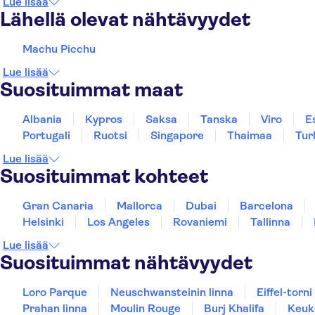
Lue lisää
Lähellä olevat nähtävyydet
Machu Picchu
Lue lisää
Suosituimmat maat
Albania
Kypros
Saksa
Tanska
Viro
E
Portugali
Ruotsi
Singapore
Thaimaa
Tur
Lue lisää
Suosituimmat kohteet
Gran Canaria
Mallorca
Dubai
Barcelona
Helsinki
Los Angeles
Rovaniemi
Tallinna
Lue lisää
Suosituimmat nähtävyydet
Loro Parque
Neuschwansteinin linna
Eiffel-torni
Prahan linna
Moulin Rouge
Burj Khalifa
Keuk