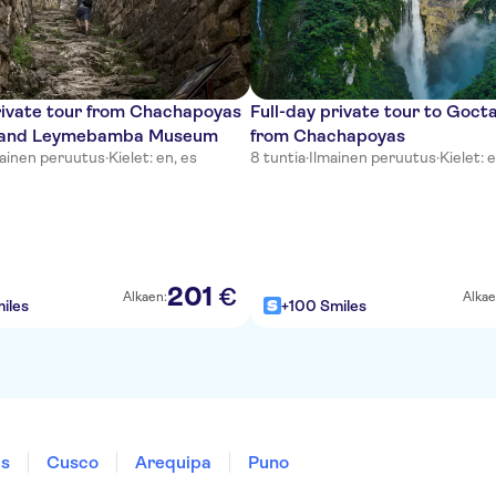
rivate tour from Chachapoyas
Full-day private tour to Goct
p and Leymebamba Museum
from Chachapoyas
mainen peruutus
·
Kielet: en, es
8 tuntia
·
Ilmainen peruutus
·
Kielet: 
201
€
Alkaen:
Alkae
iles
+100 Smiles
as
Cusco
Arequipa
Puno