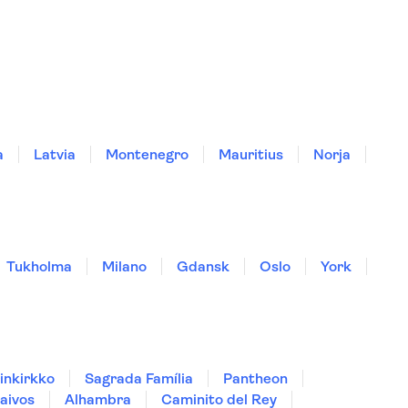
a
Latvia
Montenegro
Mauritius
Norja
Tukholma
Milano
Gdansk
Oslo
York
inkirkko
Sagrada Família
Pantheon
aivos
Alhambra
Caminito del Rey