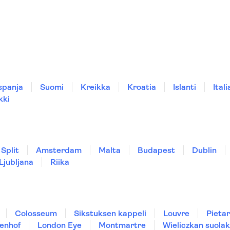
spanja
Suomi
Kreikka
Kroatia
Islanti
Itali
kki
Split
Amsterdam
Malta
Budapest
Dublin
Ljubljana
Riika
Colosseum
Sikstuksen kappeli
Louvre
Pietar
enhof
London Eye
Montmartre
Wieliczkan suolak