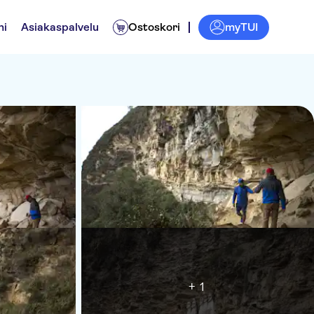
myTUI
ni
Asiakaspalvelu
Ostoskori
+ 1