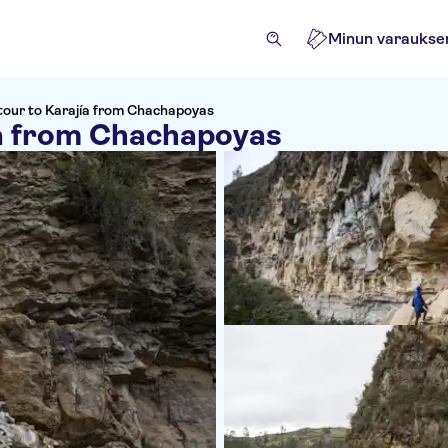
Minun varaukse
 tour to Karajía from Chachapoyas
ía from Chachapoyas