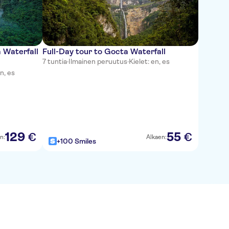
a Waterfall
Full-Day tour to Gocta Waterfall
7 tuntia
·
Ilmainen peruutus
·
Kielet: en, es
en, es
129
55
€
€
n:
Alkaen:
+100 Smiles