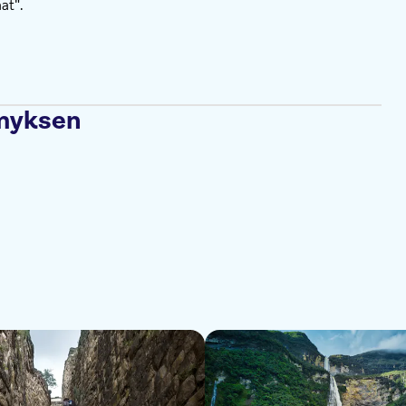
at".
ämyksen