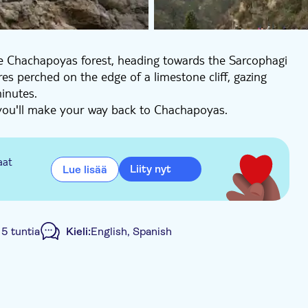
the Chachapoyas forest, heading towards the Sarcophagi
res perched on the edge of a limestone cliff, gazing
minutes.
 you'll make your way back to Chachapoyas.
aat
Liity nyt
Lue lisää
:
5 tuntia
Kieli:
English, Spanish
ate group
Hotel pick up
Transport included