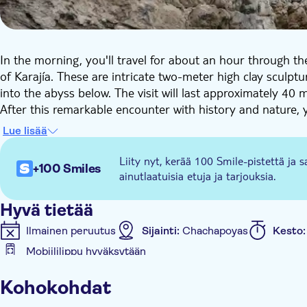
In the morning, you'll travel for about an hour through 
of Karajía. These are intricate two-meter high clay sculptu
into the abyss below. The visit will last approximately 40 
After this remarkable encounter with history and nature,
Lue lisää
Liity nyt, kerää 100 Smile-pistettä ja s
+100 Smiles
ainutlaatuisia etuja ja tarjouksia.
Hyvä tietää
Ilmainen peruutus
Sijainti:
Chachapoyas
Kesto
Mobiililippu hyväksytään
Muuta
Kohokohdat
Välitön vahvistus
Opastettu kierros
E-lippu
Priv