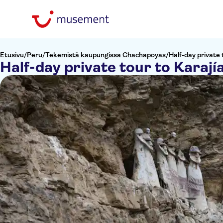
Etusivu
/
Peru
/
Tekemistä kaupungissa Chachapoyas
/
Half-day private
Half-day private tour to Karaj