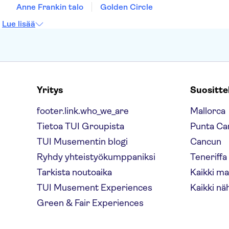
Anne Frankin talo
Golden Circle
Lue lisää
Yritys
Suositt
footer.link.who_we_are
Mallorca
Tietoa TUI Groupista
Punta Ca
TUI Musementin blogi
Cancun
Ryhdy yhteistyökumppaniksi
Teneriffa
Tarkista noutoaika
Kaikki m
TUI Musement Experiences
Kaikki nä
Green & Fair Experiences