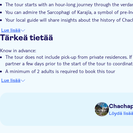
The tour starts with an hour-long journey through the verda
You can admire the Sarcophagi of Karajía, a symbol of pre-Inc
Your local guide will share insights about the history of Cha
Lue lisää
Tärkeä tietää
Know in advance:
The tour does not include pick-up from private residences. If 
partner a few days prior to the start of the tour to coordina
A minimum of 2 adults is required to book this tour
Admission to the Sarcophagi of Karajía is included
Lue lisää
It is not recommended to visit during the months of January
the tourist sites is not guaranteed during these months
Minimum age to join the tour is 3 years. Children must be 
Chachap
Remember to bring:
Löydä lisä
Local currency (Peruvian Sol) for drinks, snacks, and tips