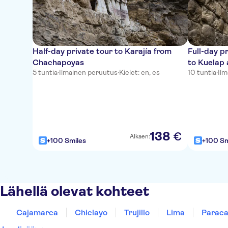
Half-day private tour to Karajía from
Full-day p
Chachapoyas
to Kuela
5 tuntia
·
Ilmainen peruutus
·
Kielet: en, es
10 tuntia
·
Il
138
€
Alkaen:
+100 Smiles
+100 Sm
Lähellä olevat kohteet
Cajamarca
Chiclayo
Trujillo
Lima
Parac