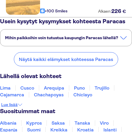
Hotel Ferre Miraflores
226
+100 Smiles
€
Alkaen:
Usein kysytyt kysymykset kohteesta Paracas
Suite Service Apart Hotel
Grand Hotel Betsy
Mihin paikkoihin voin tutustua kaupungin Paracas lähellä?
Residencial Sori
Tässä on muutamia suosikkipaikkojamme kaupungin Paracas
Hotel La Princesa
lähellä:
Näytä kaikki elämykset kohteessa Paracas
Lima
Cusco
Arequipa
Puno
Trujillo
Dazzler by Wyndham Lima
Miraflores
Lähellä olevat kohteet
Hotel Miramar
Lima
Cusco
Arequipa
Puno
Trujillo
Antara Hotel
Cajamarca
Chachapoyas
Chiclayo
Hotel El Marques
Lue lisää
Suosituimmat maat
Amical Hostel Boutique
Albania
Kypros
Saksa
Tanska
Viro
Hotel Britania Crystal
Espanja
Suomi
Kreikka
Kroatia
Islanti
Collection