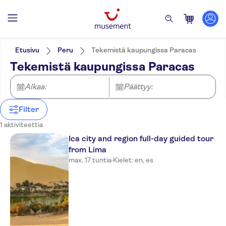
Suodata
Hinta (per aikuinen)
Nouto hotellilta
Lippuvaihtoehdot
Etusivu
Peru
Tekemistä kaupungissa Paracas
Sisäänpääsymaksu sisältyy
Kategoriat
Min.
€
Maks.
€
Tekemistä kaupungissa Paracas
Opastettu kierros
Aktiviteetit
Tierra Viva Miraflores
Aktiviteetin kieli
Paikalliseen makuun
Mendiburu
Ulkoiluaktiviteetit
English
Alkaa:
Päättyy:
Ateria sisältyy
Spanish
E-lippu
NM Lima Hotel
Välitön vahvistus
Filter
Casa Bella Miraflores
1 aktiviteettia
Ica city and region full-day guided tour
Aku Hotels
from Lima
Allpa Hotel & Suites
max. 17 tuntia
·
Kielet: en, es
Casa Andina Standard
Miraflores San Antonio
Hotel San Blas
qp Hotels Lima