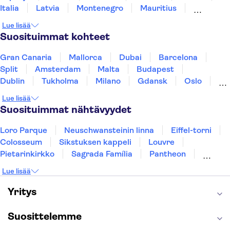
Italia
Latvia
Montenegro
Mauritius
Ibis Lima Reducto Miraflores
Norja
Portugali
Ruotsi
Singapore
Lue lisää
Thaimaa
Turkki
Suosituimmat kohteet
Ac Hotel Lima Miraflores
Gran Canaria
Linda y Comoda Habitacion
Mallorca
Dubai
Barcelona
Privada Miraflores 402-1
Split
Amsterdam
Malta
Budapest
Dublin
Tukholma
Milano
Gdansk
Oslo
Suites Del Bosque Hotel
York
Helsinki
Los Angeles
Rovaniemi
Lue lisää
Tallinna
Hotel Estelar San Isidro
Ljubljana
Riika
Suosituimmat nähtävyydet
Casa Andina Select Miraflores
Loro Parque
Neuschwansteinin linna
Eiffel-torni
Colosseum
Sikstuksen kappeli
Louvre
Country Club Lima Hotel
Pietarinkirkko
Sagrada Família
Pantheon
Estelar Apartamentos
Prahan linna
Moulin Rouge
Burj Khalifa
Bellavista
Lue lisää
Keukenhof
London Eye
Montmartre
Wieliczkan suolakaivos
Alhambra
Yritys
El Farolito Hotel
Caminito del Rey
Anne Frankin talo
Golden Circle
Del Prado Hotel
Suosittelemme
Ayenda La Luna Inn