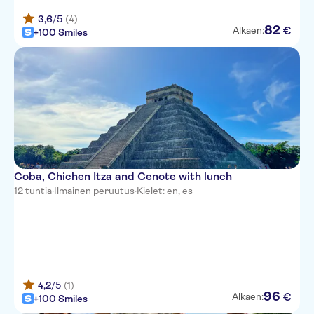
3,6
/5
(4)
82
€
Alkaen:
+100 Smiles
Coba, Chichen Itza and Cenote with lunch
12 tuntia
·
Ilmainen peruutus
·
Kielet: en, es
4,2
/5
(1)
96
€
Alkaen:
+100 Smiles