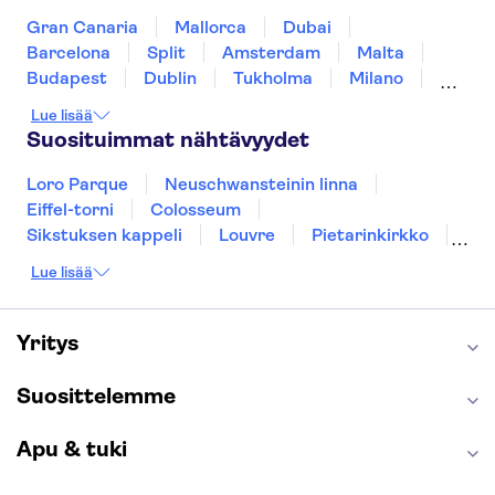
Gran Canaria
Mallorca
Dubai
Barcelona
Split
Amsterdam
Malta
Budapest
Dublin
Tukholma
Milano
Gdansk
Oslo
Helsinki
Los Angeles
Lue lisää
York
Rovaniemi
Tallinna
Ljubljana
Suosituimmat nähtävyydet
Riika
Loro Parque
Neuschwansteinin linna
Eiffel-torni
Colosseum
Sikstuksen kappeli
Louvre
Pietarinkirkko
Sagrada Família
Pantheon
Prahan linna
Lue lisää
Moulin Rouge
Burj Khalifa
Keukenhof
London Eye
Montmartre
Wieliczkan suolakaivos
Alhambra
Yritys
Caminito del Rey
Anne Frankin talo
Golden Circle
Suosittelemme
Apu & tuki