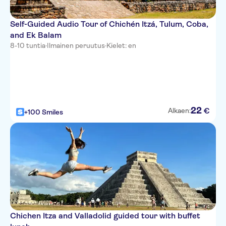
Self-Guided Audio Tour of Chichén Itzá, Tulum, Coba,
and Ek Balam
8-10 tuntia
·
Ilmainen peruutus
·
Kielet: en
22
€
Alkaen:
+100 Smiles
Chichen Itza and Valladolid guided tour with buffet