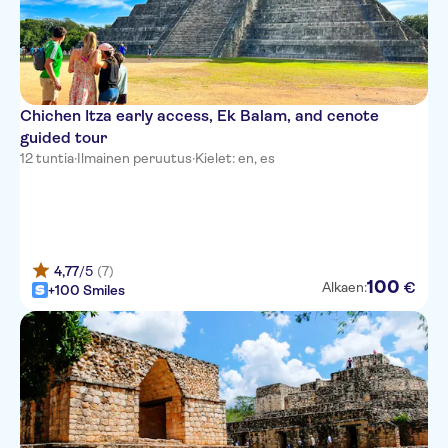
Chichen Itza early access, Ek Balam, and cenote
guided tour
12 tuntia
·
Ilmainen peruutus
·
Kielet: en, es
4,77
/5
(7)
100
€
Alkaen:
+100 Smiles