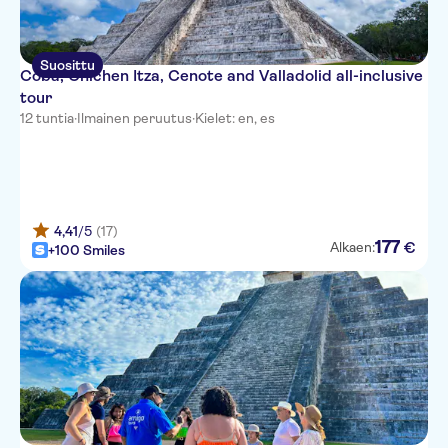
Suosittu
Coba, Chichen Itza, Cenote and Valladolid all-inclusive
tour
12 tuntia
·
Ilmainen peruutus
·
Kielet: en, es
4,41
/5
(17)
177
€
Alkaen:
+100 Smiles