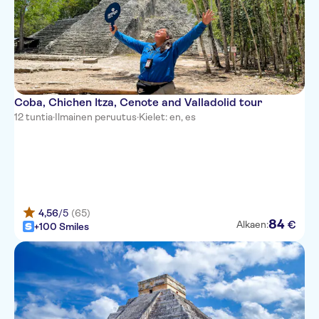
Coba, Chichen Itza, Cenote and Valladolid tour
12 tuntia
·
Ilmainen peruutus
·
Kielet: en, es
4,56
/5
(65)
84
€
Alkaen:
+100 Smiles