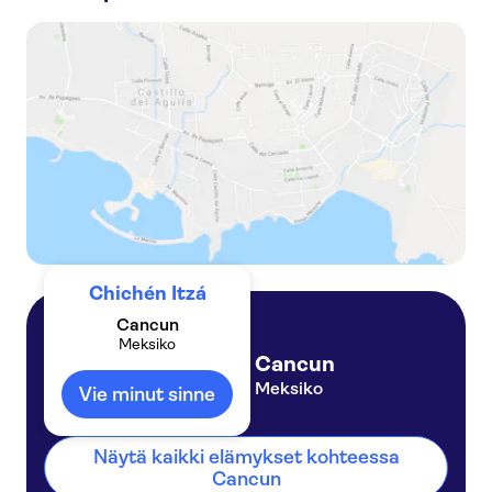
Coba, Chichen Itza, Cenote and Valladolid all-inclusive tour
Chichen Itzan ja Valladolidin kokopäiväretki sisältäen cenoten
Classic Chichen Itza day trip with Cenote Xunáan and Valladolid
Chichén Itzá
Cancun
Meksiko
Cancun
Meksiko
Vie minut sinne
Näytä kaikki elämykset kohteessa
Cancun