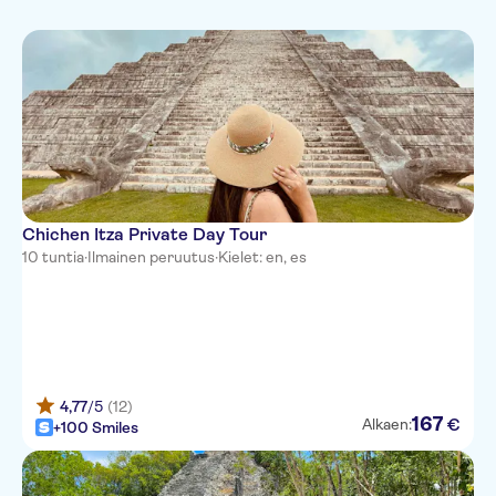
Vierailut
Kaupunki
Vesiaktiviteetit
Ateria sisältyy
monumenteilla
Ulkoiluaktiviteetit
Sisäänpääsymaksu sisältyy
Kävelykierrokset
Skip the line
Fast track
Chichen Itza Private Day Tour
10 tuntia
·
Ilmainen peruutus
·
Kielet: en, es
4,77
/5
(12)
167
€
Alkaen:
+100 Smiles