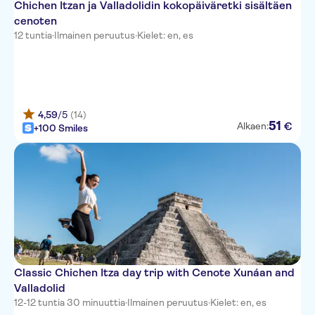
Chichen Itzan ja Valladolidin kokopäiväretki sisältäen
cenoten
12 tuntia
·
Ilmainen peruutus
·
Kielet: en, es
4,59
/5
(14)
51
€
Alkaen:
+100 Smiles
Classic Chichen Itza day trip with Cenote Xunáan and
Valladolid
12-12 tuntia 30 minuuttia
·
Ilmainen peruutus
·
Kielet: en, es