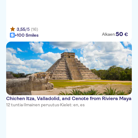
3,55
/5
(16)
50
€
Alkaen:
+100 Smiles
Chichen Itza, Valladolid, and Cenote from Riviera Maya
12 tuntia
·
Ilmainen peruutus
·
Kielet: en, es