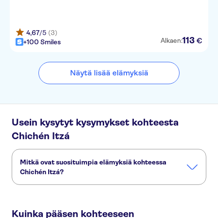
4,67
/5
(3)
113
€
Alkaen:
+100 Smiles
Näytä lisää elämyksiä
Usein kysytyt kysymykset kohteesta
Chichén Itzá
Mitkä ovat suosituimpia elämyksiä kohteessa
Chichén Itzá?
Nämä ovat kohteen Chichén Itzá suosituimmat aktiviteetit:
Chichen Itza Private Day Tour
Kuinka pääsen kohteeseen
Coba, Chichen Itza, Cenote and Valladolid tour