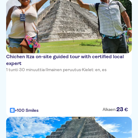
Chichen Itza on-site guided tour with certified local
expert
1 tunti 30 minuuttia
·
Ilmainen peruutus
·
Kielet: en, es
23
€
Alkaen:
+100 Smiles