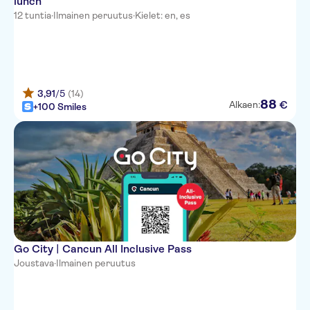
lunch
12 tuntia
·
Ilmainen peruutus
·
Kielet: en, es
3,91
/5
(14)
88
€
Alkaen:
+100 Smiles
Go City | Cancun All Inclusive Pass
Joustava
·
Ilmainen peruutus