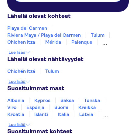
Lähellä olevat kohteet
Playa del Carmen
Riviera Maya / Playa del Carmen
Tulum
Chichen Itza
Mérida
Palenque
San Cristóbal de las Casas
Tuxtla Gutiérrez
Lue lisää
Oaxaca de Juárez
Mexico City
Lähellä olevat nähtävyydet
Guadalajara
Puerto Vallarta
Los Cabos
Chichén Itzá
Tulum
Lue lisää
Suosituimmat maat
Albania
Kypros
Saksa
Tanska
Viro
Espanja
Suomi
Kreikka
Kroatia
Islanti
Italia
Latvia
Montenegro
Mauritius
Norja
Lue lisää
Portugali
Ruotsi
Singapore
Thaimaa
Suosituimmat kohteet
Turkki